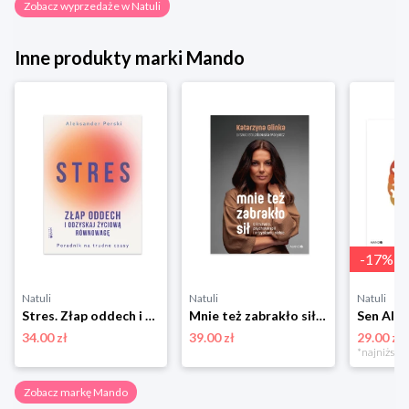
Zobacz wyprzedaże w Natuli
Inne produkty marki Mando
-
17
%
Natuli
Natuli
Natuli
Stres. Złap oddech i odzyskaj życiową równowagę. Poradnik na trudne czasy Mando
Mnie też zabrakło sił. O kryzysie, psychoterapii i odzyskaniu siebie Mando
34.00 zł
39.00 zł
29.00 zł
Zobacz markę Mando