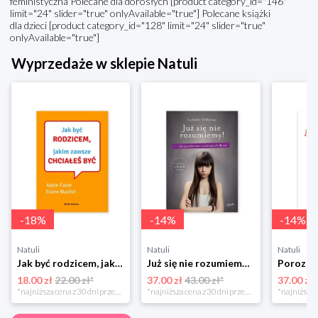
feministyczna Polecane dla dorosłych [product category_id="146"
limit="24" slider="true" onlyAvailable="true"] Polecane książki
dla dzieci [product category_id="128" limit="24" slider="true"
onlyAvailable="true"]
Wyprzedaże w sklepie Natuli
-
18
%
-
14
%
-
14
%
Natuli
Natuli
Natuli
Jak być rodzicem, jakim zawsze chciałeś być Media rodzina
Już się nie rozumiemy! Jak przeżyć czas trzaskających drzwi Esprit
18.00 zł
22.00 zł*
37.00 zł
43.00 zł*
37.00 zł
*najniższa cena z 30 dni przed obniżką
*najniższa cena z 30 dni przed obniżką