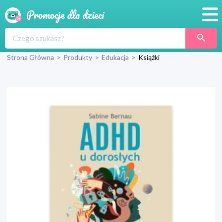
Promocje
Strona Główna
>
Produkty
>
Edukacja
>
Książki
Produkty
Sklepy
Blog
Wyprawka