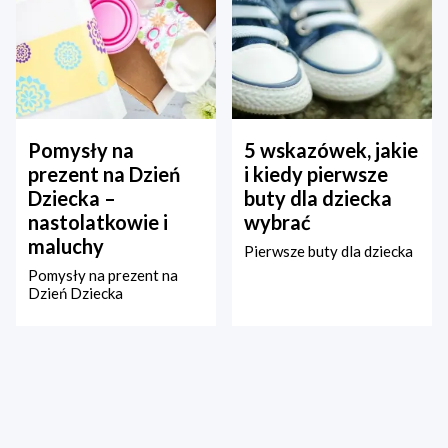
Pomysły na
5 wskazówek, jakie
prezent na Dzień
i kiedy pierwsze
Dziecka –
buty dla dziecka
nastolatkowie i
wybrać
maluchy
Pierwsze buty dla dziecka
Pomysły na prezent na
Dzień Dziecka