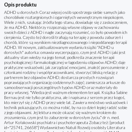
Opis produktu
ADHD u dorosłych Coraz więcej osób spostrzega siebie samych jako
chorobliwie roztargnionych i ogarniętych wewnętrznym niepokojem.
Wiele z nich, szukając źródła tego stanu, dowiaduje się z zaskoczeniem,
że ma ADHD. Niektórzy rozpoznają własne objawy w zachowaniu
swoich dzieci z ADHD i nagle zaczynają rozumieć, co było powodem ich
cierpienia. Często też dorośli trafiają na terapię z powodu zaburzeń i
chorób, które są wynikiem niezdiagnozowanego i niepoddanego terapii
ADHD. W nowym, zaktualizowanym wydaniu książki "ADHD u
dorosłych" autorka: omawia wyczerpująco, czym jest ADHD i jaki jest
aktualny stan wiedzy na jego temat; podkreśla znaczenie terapii
psychologicznej i farmakologicznej w łagodzeniu objawów ADHD; daje
praktyczne wskazówki, jak zarządzać emocjami, znaleźć porozumienie z
członkami rodziny i współpracownikami, stworzyć bliską relację z
partnerem bez objawów ADHD; dostarcza prostych rozwiązań
poprawiających organizację codziennych zajęć; zamieszcza arkusze do
samoobserwacji poszczególnych typów ADHD oraz materiały do
pracy własnej. "Wiedza jest ważnym elementem terapii. Książka Sabine
Bernau jest nie tylko praktyczna, ale i napisana z sercem przez kogoś,
kto mierzył się z ADHD przez wiele lat. Zawiera mnóstwo wskazówek i
technik pokazujących, co można robić, by na co dzień lepiej radzić sobie
z jego objawami. Jej lektura może okazać się ważnym krokiem do
zrozumienia, czym jest to zaburzenie w dorosłym życiu." dr n. med.
Artur Kołakowski psychiatra i psychoterapeuta Zobacz też: [product
id="25741, 26658"] Wydawnictwo Natuli Rozwój osobisty Literatura