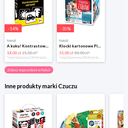
-
14
%
-
35
%
Natuli
Natuli
A kuku! Kontrastowe obrazki. Karty kontrastowe + poradnik 0+ Edgard
Klocki kartonowe Piramida Zabaw. Owoce i Warzywa Piramida zabaw
18.00 zł
21.00 zł*
55.00 zł
84.00 zł*
*najniższa cena z 30 dni przed obniżką
*najniższa cena z 30 dni przed obniżką
Zobacz wyprzedaże w Natuli
Inne produkty marki Czuczu