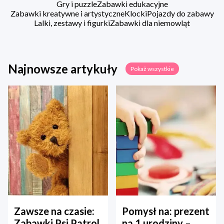
Gry i puzzle
Zabawki edukacyjne
Zabawki kreatywne i artystyczne
Klocki
Pojazdy do zabawy
Lalki, zestawy i figurki
Zabawki dla niemowląt
Najnowsze artykuły
Pokaż wszystkie
Zawsze na czasie:
Pomysł na: prezent
Zabawki Psi Patrol
na 1 urodziny –