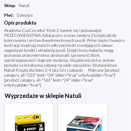
Sklep
:
Natuli
Płeć
:
Dziecięce
Opis produktu
Akademia CzuCzu wita! Krok 2: bawcie się i poznawajcie
PRZECIWIEŃSTWA. Edukacyjny zestaw zawiera 2 książeczki do
kolorowania i zestaw dwuelementowych puzzli. Pełne ciepła i humoru
ilustracje inspirują małych odkrywców do rozwijających zabaw:
sięgania po kredki i układania puzzli. Dzięki temu maluchy mogą
poznawać przeciwieństwa, doskonalić sprawność dłoni,
spostrzegawczość i logiczne myślenia. Wyjątkowa cecha: zestaw
pozwala na kreatywną zabawę na wiele sposobów. Wydawnictwo
Natuli Książki dla dzieci 2-4 lata Gry i zabawki Polecane [product
category_id="222" limit="24" slider="true" onlyAvailable="true"]
[product category_id="161" limit="24" slider="true"
onlyAvailable="true"]
Wyprzedaże w sklepie Natuli