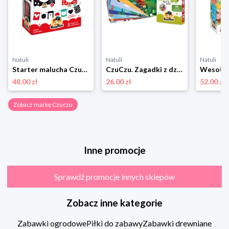
Natuli
Natuli
Natuli
Starter malucha Czuczu
CzuCzu. Zagadki z dziurką dla dzieci 4+ Czuczu
48.00 zł
26.00 zł
52.00 zł
Zobacz markę Czuczu
Inne promocje
Sprawdź promocje innych sklepów
Zobacz inne kategorie
Zabawki ogrodowe
Piłki do zabawy
Zabawki drewniane