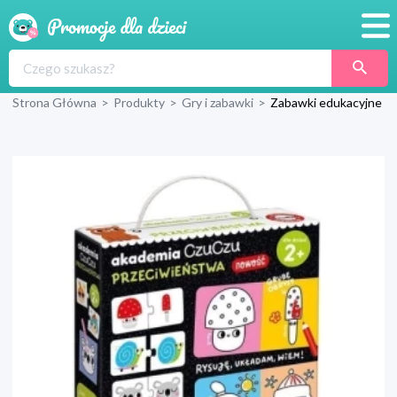
Promocje
Strona Główna
>
Produkty
>
Gry i zabawki
>
Zabawki edukacyjne
Produkty
Sklepy
Blog
Wyprawka