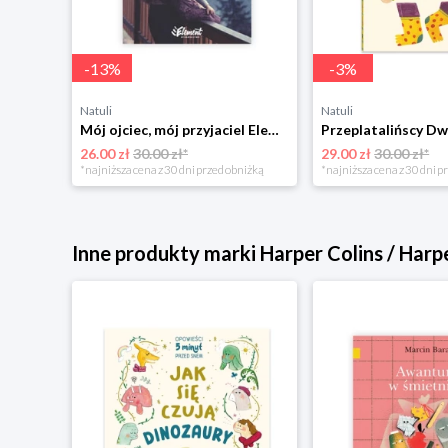
-
13
%
-
3
%
Natuli
Natuli
Trening intelektu dla dzieci Sensus
Mój ojciec, mój przyjaciel Element
Przeplatalińscy Dw
26.00 zł
30.00 zł*
29.00 zł
30.00 zł*
niżką
*najniższa cena z 30 dni przed obniżką
*najniższa cena z 30 dni p
Inne produkty marki Harper Colins / Harp