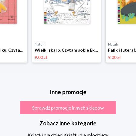
Natuli
Natuli
Awantura w śmietniku. Czytam sobie Eko. Poziom 1 Harper colins / harper kids
Wielki skarb. Czytam sobie Eko. Poziom 1 Harper colins / harper kids
9.00 zł
9.00 zł
Inne promocje
Sprawdź promocje innych sklepów
Zobacz inne kategorie
Książki dla dzieci
Książki dla młodzieży