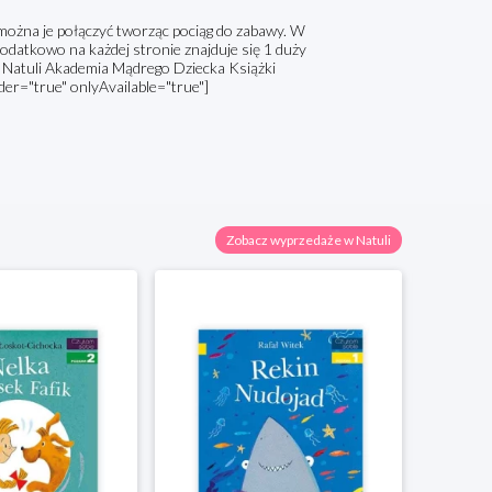
można je połączyć tworząc pociąg do zabawy. W
odatkowo na każdej stronie znajduje się 1 duży
 Natuli Akademia Mądrego Dziecka Książki
r="true" onlyAvailable="true"]
Zobacz wyprzedaże w Natuli