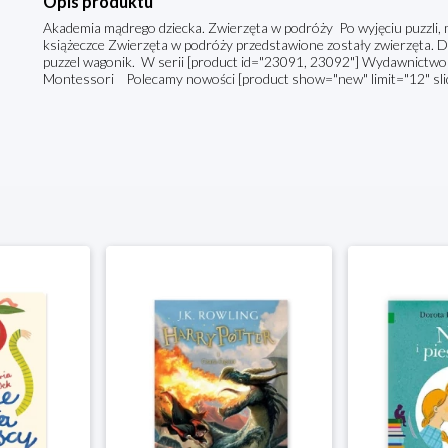
Opis produktu
Akademia mądrego dziecka. Zwierzęta w podróży Po wyjęciu puzzli, 
książeczce Zwierzęta w podróży przedstawione zostały zwierzęta. D
puzzel wagonik. W serii [product id="23091, 23092"] Wydawnictwo
Montessori Polecamy nowości [product show="new" limit="12" slide