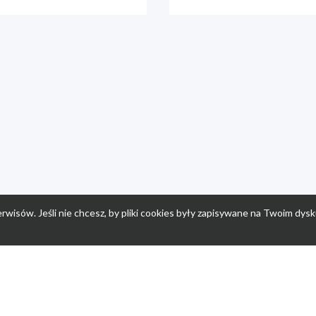
rwisów. Jeśli nie chcesz, by pliki cookies były zapisywane na Twoim dysk
a
Przepisy dla dzieci
Po