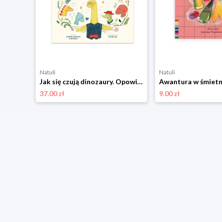
Natuli
Natuli
Basia. Wielka księga zwierząt domowych i przydomowych Harper colins / harper kids
Jak się czują dinozaury. Opowieści 5 minut przed snem Harper colins / harper kids
37.00 zł
9.00 zł