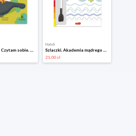
Natuli
Natuli
Fafik i futerał. Czytam sobie. Poziom 2 Harper colins / harper kids
Szlaczki. Akademia mądrego dziecka. Rysuję i ścieram Harper colins / harper kids
21.00 zł
32.00 zł