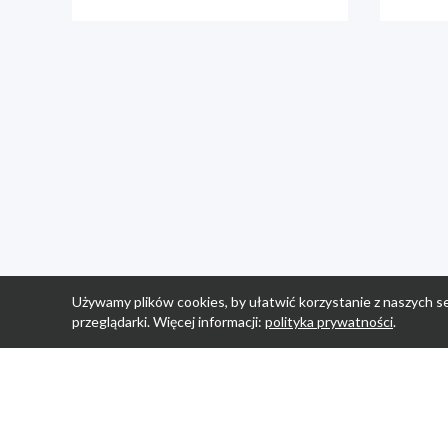
Używamy plików cookies, by ułatwić korzystanie z naszych se
przeglądarki. Więcej informacji:
polityka prywatności
.
Strona Główn