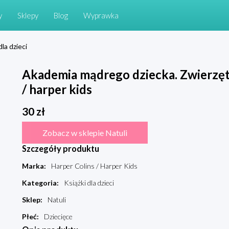
y
Sklepy
Blog
Wyprawka
dla dzieci
Akademia mądrego dziecka. Zwierzęt
/ harper kids
30
zł
Zobacz w sklepie Natuli
Szczegóły produktu
Marka
:
Harper Colins / Harper Kids
Kategoria
:
Książki dla dzieci
Sklep
:
Natuli
Płeć
:
Dziecięce