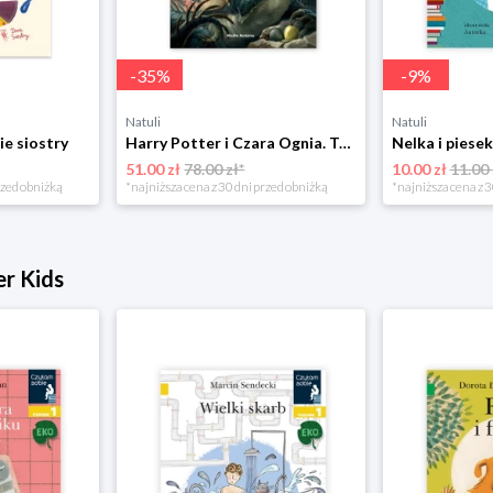
-
35
%
-
9
%
Natuli
Natuli
ie siostry
Harry Potter i Czara Ognia. Tom 4 Media rodzina
51.00 zł
78.00 zł*
10.00 zł
11.00 
rzed obniżką
*najniższa cena z 30 dni przed obniżką
*najniższa cena z 3
er Kids