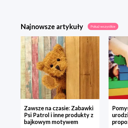
Najnowsze artykuły
Pokaż wszystkie
Zawsze na czasie: Zabawki
Pomys
Psi Patrol i inne produkty z
urodz
bajkowym motywem
propo