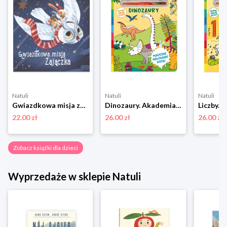
Natuli
Natuli
Natuli
Gwiazdkowa misja zajączka Yoyo books
Dinozaury. Akademia mądrego dziecka. Wodne przygody Harper colins / harper kids
22.00 zł
26.00 zł
26.00 zł
Zobacz książki dla dzieci
Wyprzedaże w sklepie Natuli