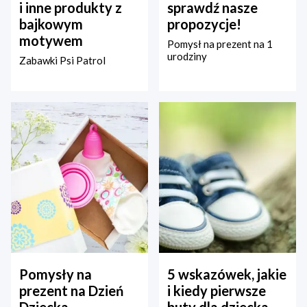
i inne produkty z
sprawdź nasze
bajkowym
propozycje!
motywem
Pomysł na prezent na 1
urodziny
Zabawki Psi Patrol
Pomysły na
5 wskazówek, jakie
prezent na Dzień
i kiedy pierwsze
Dziecka –
buty dla dziecka