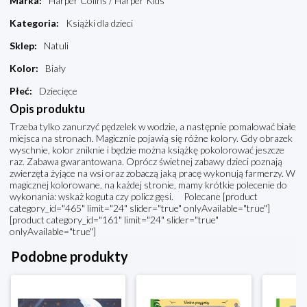
Marka
:
Harper Colins / Harper Kids
Kategoria
:
Książki dla dzieci
Sklep
:
Natuli
Kolor
:
Biały
Płeć
:
Dziecięce
Opis produktu
Trzeba tylko zanurzyć pędzelek w wodzie, a następnie pomalować białe
miejsca na stronach. Magicznie pojawią się różne kolory. Gdy obrazek
wyschnie, kolor zniknie i będzie można książkę pokolorować jeszcze
raz. Zabawa gwarantowana. Oprócz świetnej zabawy dzieci poznają
zwierzęta żyjące na wsi oraz zobaczą jaką pracę wykonują farmerzy. W
magicznej kolorowane, na każdej stronie, mamy krótkie polecenie do
wykonania: wskaż koguta czy policz gęsi. Polecane [product
category_id="465" limit="24" slider="true" onlyAvailable="true"]
[product category_id="161" limit="24" slider="true"
onlyAvailable="true"]
Podobne produkty