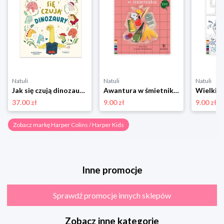
Natuli
Natuli
Natuli
Jak się czują dinozaury. Opowieści 5 minut przed snem Harper colins / harper kids
Awantura w śmietniku. Czytam sobie Eko. Poziom 1 Harper colins / harper kids
37.00 zł
9.00 zł
9.00 zł
Zobacz markę Harper Colins / Harper Kids
Inne promocje
Sprawdź promocje innych sklepów
Zobacz inne kategorie