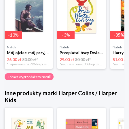
-
13
%
-
3
%
-
35
%
Natuli
Natuli
Natuli
Mój ojciec, mój przyjaciel Element
Przeplatalińscy Dwie siostry
26.00 zł
30.00 zł*
29.00 zł
30.00 zł*
51.00 zł
*najniższa cena z 30 dni przed obniżką
*najniższa cena z 30 dni przed obniżką
Zobacz wyprzedaże w Natuli
Inne produkty marki Harper Colins / Harper
Kids