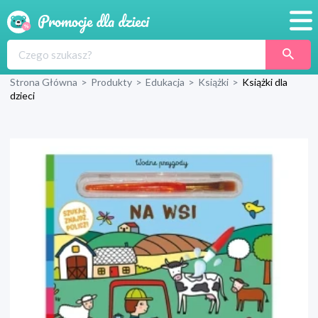
Promocje
Strona Główna
>
Produkty
>
Edukacja
>
Książki
>
Książki dla
Produkty
dzieci
Sklepy
Blog
Wyprawka