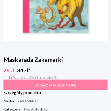
Maskarada Zakamarki
26
zł
34
zł
*
* najniższa cena z 30 dni przed obniżką
Zobacz w sklepie Natuli
Szczegóły produktu
Marka
:
ZAKAMARKI
Kategoria
:
Książki dla dzieci