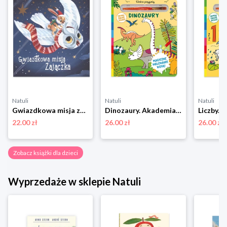
Natuli
Natuli
Natuli
Gwiazdkowa misja zajączka Yoyo books
Dinozaury. Akademia mądrego dziecka. Wodne przygody Harper colins / harper kids
22.00 zł
26.00 zł
26.00 zł
Zobacz książki dla dzieci
Wyprzedaże w sklepie Natuli