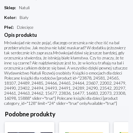
Sklep
:
Natuli
Kolor
:
Biały
Płeć
:
Dziecięce
Opis produktu
Mrówkojad nie może pojąć, dlaczego orzesznica nie chce iść na bal
przebierańców. Jak można nie lubić maskarad? W dodatku jeżozwierz
tak serdecznie ich zaprasza.Mrówkojad dziwi się jeszcze bardziej, gdy
orzesznica stwierdza, że istnieją białe kłamstwa. Czy to znaczy, że te
inne są czarne? Ale najdziwniejsze jest to, że w końcu trafiają na bal i
orzesznica całkiem dobrze się bawi. A wszystko dzięki pewnej sztuczce
Wydawnictwo Natuli Rozwój osobisty Książki o emocjach dla dzieci
Polecane książki dla rodziców [product id="23878, 24581, 24565,
18107, 24489, 24485, 24466, 24465, 24464, 23607, 22002, 24479,
24490, 23402, 24494, 24493, 24491, 24289, 24290, 23542, 20297,
24461, 24463, 24462, 15677, 23836, 16477, 16683, 22073, 23308,
16098, 15888" slider="true"] Polecane książki dla dzieci [product
category_id="128" limit="24" slider="true" onlyAvailable="true"]
Podobne produkty