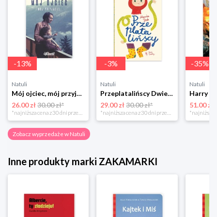
-
13
%
-
3
%
-
35
%
Natuli
Natuli
Natuli
Mój ojciec, mój przyjaciel Element
Przeplatalińscy Dwie siostry
26.00 zł
30.00 zł*
29.00 zł
30.00 zł*
51.00 zł
*najniższa cena z 30 dni przed obniżką
*najniższa cena z 30 dni przed obniżką
Zobacz wyprzedaże w Natuli
Inne produkty marki ZAKAMARKI