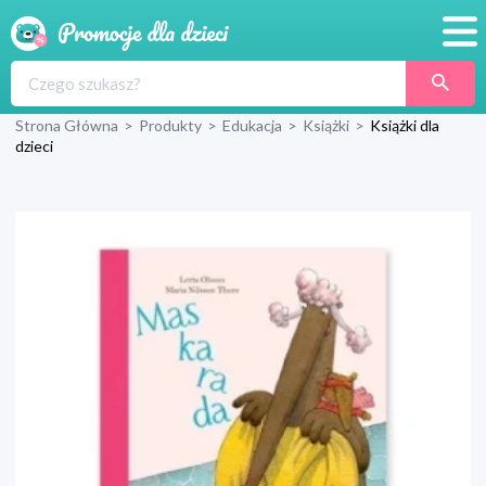
Promocje
Strona Główna
>
Produkty
>
Edukacja
>
Książki
>
Książki dla
Produkty
dzieci
Sklepy
Blog
Wyprawka