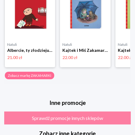
Natuli
Natuli
Natuli
Albercie, ty złodzieju! Zakamarki
Kajtek i Miś Zakamarki
21.00 zł
22.00 zł
22.00 zł
Zobacz markę ZAKAMARKI
Inne promocje
Sprawdź promocje innych sklepów
Zobacz inne kategorie