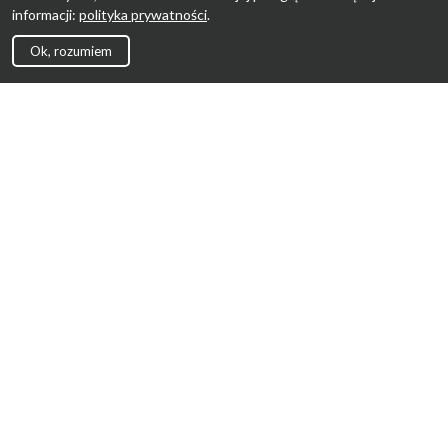
informacji:
polityka prywatności
.
Ok, rozumiem
Strona Główna
Promocje
Sklepy