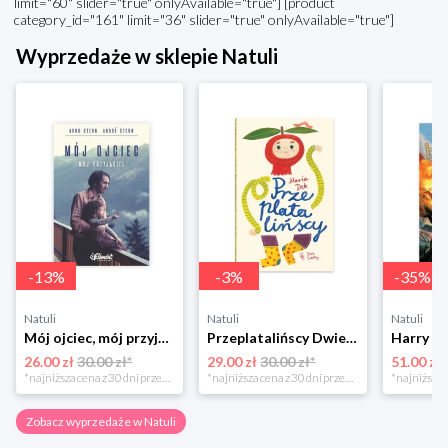
limit="60" slider="true" onlyAvailable="true"] [product
category_id="161" limit="36" slider="true" onlyAvailable="true"]
Wyprzedaże w sklepie Natuli
-
13
%
-
3
%
-
35
%
Natuli
Natuli
Natuli
Mój ojciec, mój przyjaciel Element
Przeplatalińscy Dwie siostry
26.00 zł
30.00 zł*
29.00 zł
30.00 zł*
51.00 zł
*najniższa cena z 30 dni przed obniżką
*najniższa cena z 30 dni przed obniżką
Zobacz wyprzedaże w Natuli