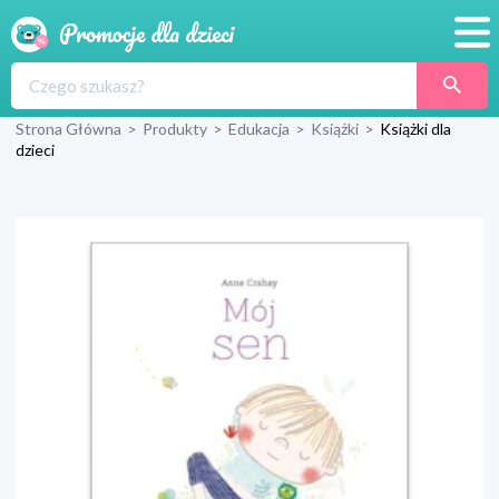
Promocje
Strona Główna
>
Produkty
>
Edukacja
>
Książki
>
Książki dla
Produkty
dzieci
Sklepy
Blog
Wyprawka