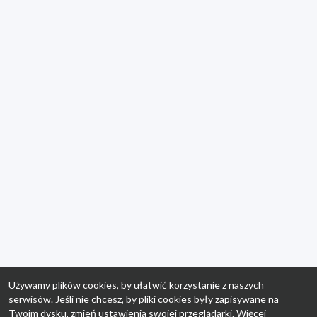
Używamy plików cookies, by ułatwić korzystanie z naszych
serwisów. Jeśli nie chcesz, by pliki cookies były zapisywane na
Twoim dysku, zmień ustawienia swojej przeglądarki. Więcej