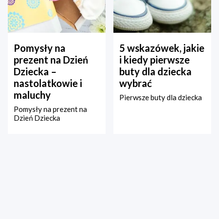
Pomysły na
5 wskazówek, jakie
prezent na Dzień
i kiedy pierwsze
Dziecka –
buty dla dziecka
nastolatkowie i
wybrać
maluchy
Pierwsze buty dla dziecka
Pomysły na prezent na
Dzień Dziecka