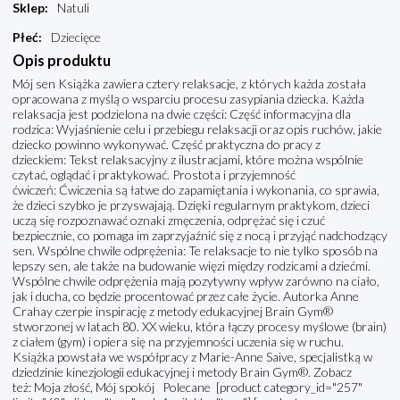
Sklep
:
Natuli
Płeć
:
Dziecięce
Opis produktu
Mój sen Książka zawiera cztery relaksacje, z których każda została
opracowana z myślą o wsparciu procesu zasypiania dziecka. Każda
relaksacja jest podzielona na dwie części: Część informacyjna dla
rodzica: Wyjaśnienie celu i przebiegu relaksacji oraz opis ruchów, jakie
dziecko powinno wykonywać. Część praktyczna do pracy z
dzieckiem: Tekst relaksacyjny z ilustracjami, które można wspólnie
czytać, oglądać i praktykować. Prostota i przyjemność
ćwiczeń: Ćwiczenia są łatwe do zapamiętania i wykonania, co sprawia,
że dzieci szybko je przyswajają. Dzięki regularnym praktykom, dzieci
uczą się rozpoznawać oznaki zmęczenia, odprężać się i czuć
bezpiecznie, co pomaga im zaprzyjaźnić się z nocą i przyjąć nadchodzący
sen. Wspólne chwile odprężenia: Te relaksacje to nie tylko sposób na
lepszy sen, ale także na budowanie więzi między rodzicami a dziećmi.
Wspólne chwile odprężenia mają pozytywny wpływ zarówno na ciało,
jak i ducha, co będzie procentować przez całe życie. Autorka Anne
Crahay czerpie inspirację z metody edukacyjnej Brain Gym®
stworzonej w latach 80. XX wieku, która łączy procesy myślowe (brain)
z ciałem (gym) i opiera się na przyjemności uczenia się w ruchu.
Książka powstała we współpracy z Marie-Anne Saive, specjalistką w
dziedzinie kinezjologii edukacyjnej i metody Brain Gym®. Zobacz
też: Moja złość, Mój spokój Polecane [product category_id="257"