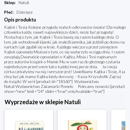
Sklep
:
Natuli
Płeć
:
Dziecięce
Opis produktu
Kajtek i Tosia Kolejne przygody małych odkrywców świata! Dla małego
człowieka każdy, nawet najzwyklejszy dzień, może być przygodą!
Posłuchaj o tym, jak Kajtek i Tosia bawią się razem każdego dnia. O
tym, jak wyhodowali kijanki, jak znaleźli jamnika, jak jeździli po domu na
nartach i jak zgubili się w lesie. Każdego wieczora przed zaśnięciem
Kajtek opowiada Misiowi o tym, co się wydarzyło w ciągu dnia. I razem
zasypiają.Dwanaście opowiadań o Kajtku, Misiu i Tosi napisanych
przez autorów książek o Mamie Mu w sam raz do głośnego czytania
najmłodszym przed snem lub o każdej innej porze dnia. Ja i moja
córka czekałyśmy na nią i wreszcie jest! Uwielbiamy Kajtka i Tosię. A ja
chcę być jak mama Kajtka kiedy dorosnę - Kasia Krzysztofik Zajrzyj
do książki: W serii [product id="18160"] Wydawnictwo
Natuli Wydawnictwo Zakamarki Pomelo Polecamy nowości [product
show="new" limit="24" slider="true" onlyAvailable="true"]
Wyprzedaże w sklepie Natuli