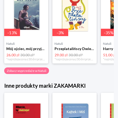
-
13
%
-
3
%
-
35
%
Natuli
Natuli
Natuli
Mój ojciec, mój przyjaciel Element
Przeplatalińscy Dwie siostry
26.00 zł
30.00 zł*
29.00 zł
30.00 zł*
51.00 zł
*najniższa cena z 30 dni przed obniżką
*najniższa cena z 30 dni przed obniżką
Zobacz wyprzedaże w Natuli
Inne produkty marki ZAKAMARKI