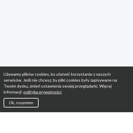
Używamy plików cookies, by ułatwić korzystanie z naszych
serwisów. Jeśli nie chcesz, by pliki cookies były zapisywane na
Twoim dysku, zmień ustawienia swojej przeglądarki. Więcej
informacji:
polityka prywatności
.
Ok, rozumiem