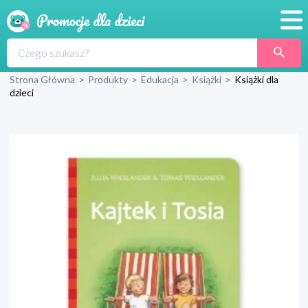
Promocje
Strona Główna
>
Produkty
>
Edukacja
>
Książki
>
Książki dla
Produkty
dzieci
Sklepy
Blog
Wyprawka