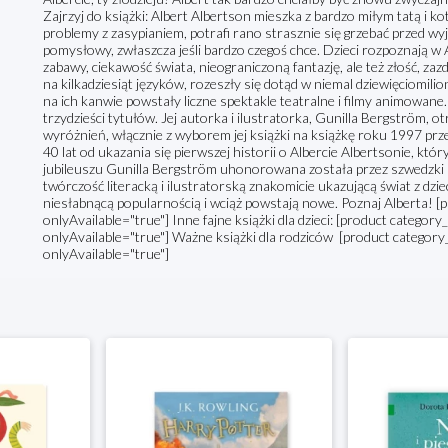
Zajrzyj do książki: Albert Albertson mieszka z bardzo miłym tatą i 
problemy z zasypianiem, potrafi rano strasznie się grzebać przed wyj
pomysłowy, zwłaszcza jeśli bardzo czegoś chce. Dzieci rozpoznają w 
zabawy, ciekawość świata, nieograniczoną fantazję, ale też złość, zaz
na kilkadziesiąt języków, rozeszły się dotąd w niemal dziewięciomilio
na ich kanwie powstały liczne spektakle teatralne i filmy animowane.
trzydzieści tytułów. Jej autorka i ilustratorka, Gunilla Bergström, 
wyróżnień, włącznie z wyborem jej książki na książkę roku 1997 pr
40 lat od ukazania się pierwszej historii o Albercie Albertsonie, któr
jubileuszu Gunilla Bergström uhonorowana została przez szwedzki 
twórczość literacką i ilustratorską znakomicie ukazującą świat z dziec
niesłabnącą popularnością i wciąż powstają nowe. Poznaj Alberta! [pr
onlyAvailable="true"] Inne fajne książki dla dzieci: [product category
onlyAvailable="true"] Ważne książki dla rodziców [product category_
onlyAvailable="true"]