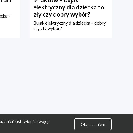
 dla
5 faktów – bujak
elektryczny dla dziecka to
zły czy dobry wybór?
ecka –
Bujak elektryczny dla dziecka – dobry
czy zły wybór?
u, zmień ustawienia swojej
Ok, rozumiem