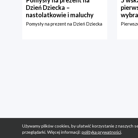
Pomysły na prezent na
5 wska
Dzień Dziecka –
pierws
nastolatkowie i maluchy
wybra
Pomysły na prezent na Dzień Dziecka
Pierwsze
Używamy plików cookies, by ułatwić korzystanie z naszych se
przeglądarki. Więcej informacji:
polityka prywatności
.