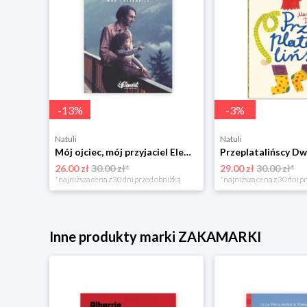
-
13
%
-
3
%
Natuli
Natuli
Trening intelektu dla dzieci Sensus
Mój ojciec, mój przyjaciel Element
Przeplatalińscy Dw
26.00 zł
30.00 zł*
29.00 zł
30.00 zł*
niżką
*najniższa cena z 30 dni przed obniżką
*najniższa cena z 30 dni p
Inne produkty marki ZAKAMARKI