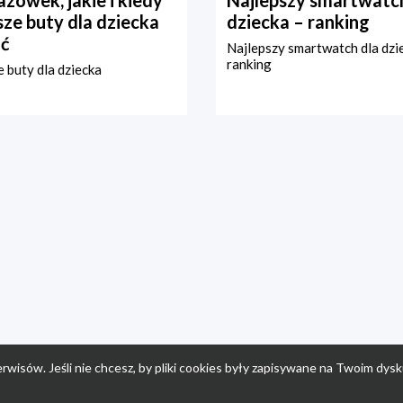
zówek, jakie i kiedy
Najlepszy smartwatch
ze buty dla dziecka
dziecka – ranking
ć
Najlepszy smartwatch dla dzi
ranking
 buty dla dziecka
rwisów. Jeśli nie chcesz, by pliki cookies były zapisywane na Twoim dysk