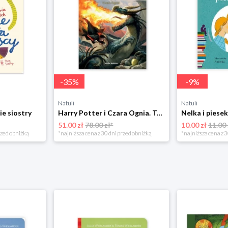
-
35
%
-
9
%
Natuli
Natuli
ie siostry
Harry Potter i Czara Ognia. Tom 4 Media rodzina
51.00 zł
78.00 zł*
10.00 zł
11.00 
rzed obniżką
*najniższa cena z 30 dni przed obniżką
*najniższa cena z 3