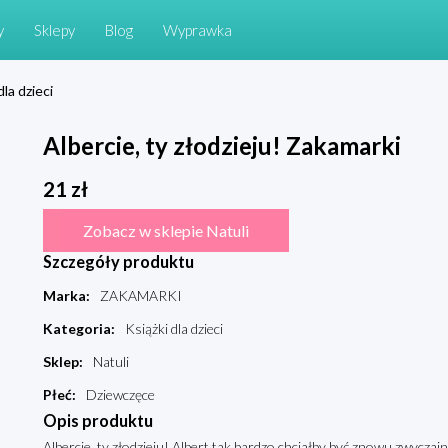
y
Sklepy
Blog
Wyprawka
dla dzieci
Albercie, ty złodzieju! Zakamarki
21
zł
Zobacz w sklepie Natuli
Szczegóły produktu
Marka
:
ZAKAMARKI
Kategoria
:
Książki dla dzieci
Sklep
:
Natuli
Płeć
:
Dziewczęce
Opis produktu
Albercie, ty złodzieju! Albert tak bardzo chciałby być znowu zwyczaj