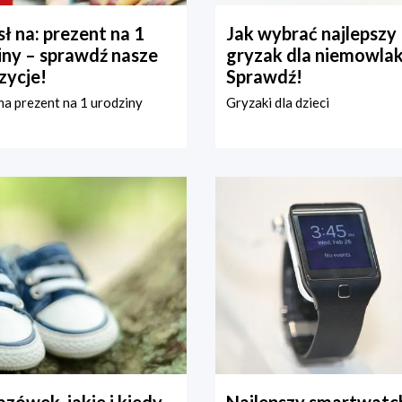
ł na: prezent na 1
Jak wybrać najlepszy
iny – sprawdź nasze
gryzak dla niemowla
zycje!
Sprawdź!
a prezent na 1 urodziny
Gryzaki dla dzieci