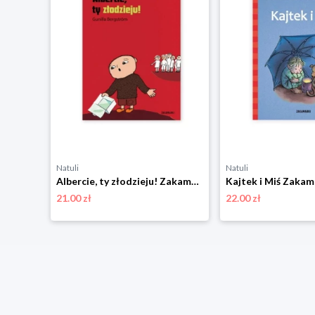
Natuli
Natuli
Biuro detektywistyczne Lassego i Mai. Tajemnica szpitala Zakamarki
Albercie, ty złodzieju! Zakamarki
Kajtek i Miś Zakam
21.00 zł
22.00 zł