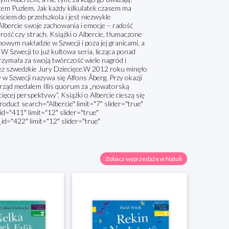
kotem Puzlem. Jak każdy kilkulatek czasem ma
ściem do przedszkola i jest niezwykle
Albercie swoje zachowania i emocje – radość
drość czy strach. Książki o Albercie, tłumaczone
nowym nakładzie w Szwecji i poza jej granicami, a
 W Szwecji to już kultowa seria, licząca ponad
otrzymała za swoją twórczość wiele nagród i
zez szwedzkie Jury Dziecięce.W 2012 roku minęło
y w Szwecji nazywa się Alfons Åberg. Przy okazji
rząd medalem Illis quorum za „nowatorską
ięcej perspektywy”. Książki o Albercie cieszą się
oduct search="Albercie" limit="7" slider="true"
_id="411" limit="12" slider="true"
id="422" limit="12" slider="true"
Zobacz wyprzedaże w Natuli