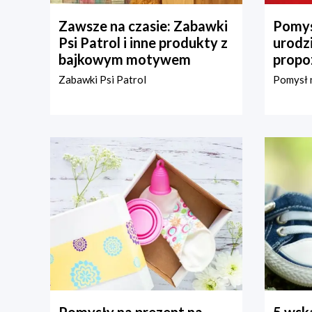
Zawsze na czasie: Zabawki
Pomys
Psi Patrol i inne produkty z
urodz
bajkowym motywem
propo
Zabawki Psi Patrol
Pomysł n