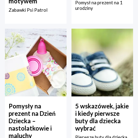
motywem
Pomysł na prezent na 1
urodziny
Zabawki Psi Patrol
Pomysły na
5 wskazówek, jakie
prezent na Dzień
i kiedy pierwsze
Dziecka –
buty dla dziecka
nastolatkowie i
wybrać
maluchy
Pierwsze buty dla dziecka