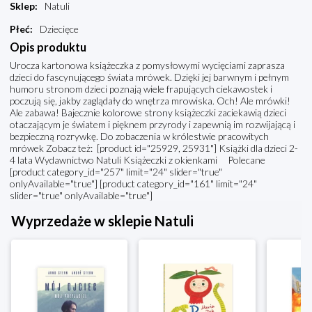
Sklep
:
Natuli
Płeć
:
Dziecięce
Opis produktu
Urocza kartonowa książeczka z pomysłowymi wycięciami zaprasza
dzieci do fascynującego świata mrówek. Dzięki jej barwnym i pełnym
humoru stronom dzieci poznają wiele frapujących ciekawostek i
poczują się, jakby zaglądały do wnętrza mrowiska. Och! Ale mrówki!
Ale zabawa! Bajecznie kolorowe strony książeczki zaciekawią dzieci
otaczającym je światem i pięknem przyrody i zapewnią im rozwijającą i
bezpieczną rozrywkę. Do zobaczenia w królestwie pracowitych
mrówek Zobacz też: [product id="25929, 25931"] Książki dla dzieci 2-
4 lata Wydawnictwo Natuli Książeczki z okienkami Polecane
[product category_id="257" limit="24" slider="true"
onlyAvailable="true"] [product category_id="161" limit="24"
slider="true" onlyAvailable="true"]
Wyprzedaże w sklepie Natuli