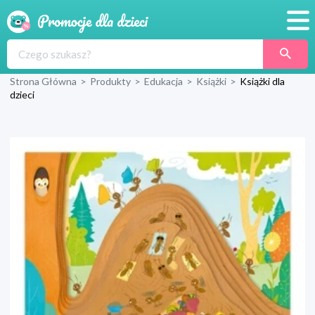
Promocje
Strona Główna
>
Produkty
>
Edukacja
>
Książki
>
Książki dla
Produkty
dzieci
Sklepy
Blog
Wyprawka