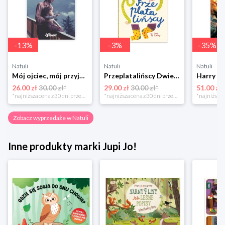
-
13
%
-
3
%
-
35
%
Natuli
Natuli
Natuli
Mój ojciec, mój przyjaciel Element
Przeplatalińscy Dwie siostry
26.00 zł
30.00 zł*
29.00 zł
30.00 zł*
51.00 zł
*najniższa cena z 30 dni przed obniżką
*najniższa cena z 30 dni przed obniżką
Zobacz wyprzedaże w Natuli
Inne produkty marki Jupi Jo!