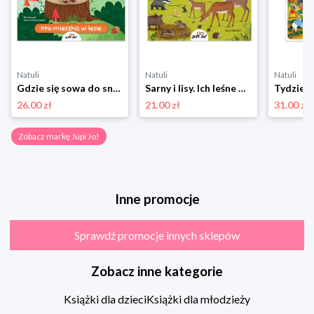
Natuli
Natuli
Natuli
Gdzie się sowa do snu chowa? Kto mieszka w lesie Jupi jo!
Sarny i lisy. Ich leśne popisy. Mieszkańcy lasu. Poznaję Przyrodę Jupi jo!
26.00 zł
21.00 zł
31.00 zł
Zobacz markę Jupi Jo!
Inne promocje
Sprawdź promocje innych sklepów
Zobacz inne kategorie
Książki dla dzieci
Książki dla młodzieży