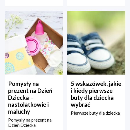
Pomysły na
5 wskazówek, jakie
prezent na Dzień
i kiedy pierwsze
Dziecka –
buty dla dziecka
nastolatkowie i
wybrać
maluchy
Pierwsze buty dla dziecka
Pomysły na prezent na
Dzień Dziecka