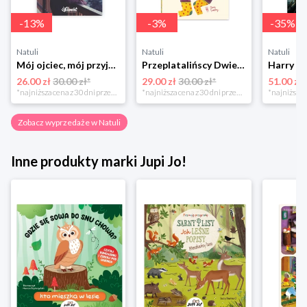
-
13
%
-
3
%
-
35
%
Natuli
Natuli
Natuli
Mój ojciec, mój przyjaciel Element
Przeplatalińscy Dwie siostry
26.00 zł
30.00 zł*
29.00 zł
30.00 zł*
51.00 zł
*najniższa cena z 30 dni przed obniżką
*najniższa cena z 30 dni przed obniżką
Zobacz wyprzedaże w Natuli
Inne produkty marki Jupi Jo!