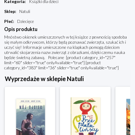
Kategoria
:
Książki dla dzieci
Sklep
:
Natuli
Płeć
:
Dziecięce
Opis produktu
Mnóstwo okienek umieszczonych w tej książce z pewnością spodoba
się małym odkrywcom, którzy będą poznawać zwierzęta, szukać ich i
uczyć się! Informacje umieszczone na klapkach pomogą dzieciom
utrwalić skojarzenia nazw zwierząt z obrazkami, dzięki czemu nauka
będzie świetną zabawą. Polecane [product category_id="257"
limit="60" slider="true" onlyAvailable="true"] [product
category_id="383" limit="36" slider="true" onlyAvailable="true"]
Wyprzedaże w sklepie Natuli