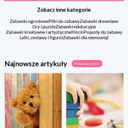
Zobacz inne kategorie
Zabawki ogrodowe
Piłki do zabawy
Zabawki drewniane
Gry i puzzle
Zabawki edukacyjne
Zabawki kreatywne i artystyczne
Klocki
Pojazdy do zabawy
Lalki, zestawy i figurki
Zabawki dla niemowląt
Najnowsze artykuły
Pokaż wszystkie