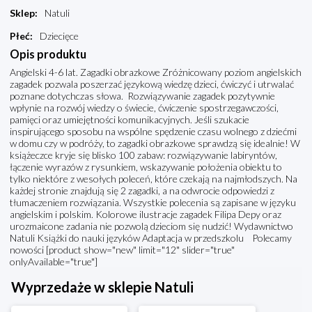
Sklep
:
Natuli
Płeć
:
Dziecięce
Opis produktu
Angielski 4-6 lat. Zagadki obrazkowe Zróżnicowany poziom angielskich
zagadek pozwala poszerzać językową wiedzę dzieci, ćwiczyć i utrwalać
poznane dotychczas słowa. Rozwiązywanie zagadek pozytywnie
wpłynie na rozwój wiedzy o świecie, ćwiczenie spostrzegawczości,
pamięci oraz umiejętności komunikacyjnych. Jeśli szukacie
inspirującego sposobu na wspólne spędzenie czasu wolnego z dziećmi
w domu czy w podróży, to zagadki obrazkowe sprawdzą się idealnie! W
książeczce kryje się blisko 100 zabaw: rozwiązywanie labiryntów,
łączenie wyrazów z rysunkiem, wskazywanie położenia obiektu to
tylko niektóre z wesołych poleceń, które czekają na najmłodszych. Na
każdej stronie znajdują się 2 zagadki, a na odwrocie odpowiedzi z
tłumaczeniem rozwiązania. Wszystkie polecenia są zapisane w języku
angielskim i polskim. Kolorowe ilustracje zagadek Filipa Depy oraz
urozmaicone zadania nie pozwolą dzieciom się nudzić! Wydawnictwo
Natuli Książki do nauki języków Adaptacja w przedszkolu Polecamy
nowości [product show="new" limit="12" slider="true"
onlyAvailable="true"]
Wyprzedaże w sklepie Natuli