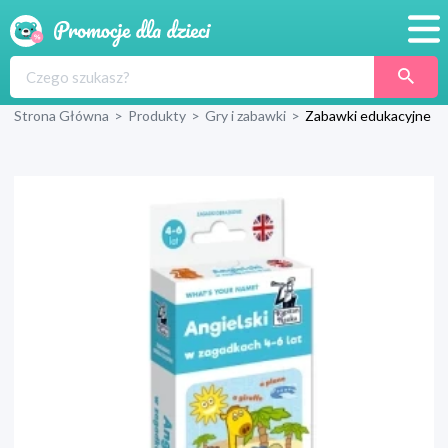
Promocje
Strona Główna
>
Produkty
>
Gry i zabawki
>
Zabawki edukacyjne
Produkty
Sklepy
Blog
Wyprawka