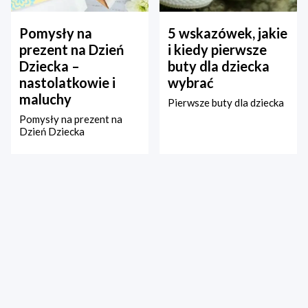
Pomysły na
5 wskazówek, jakie
prezent na Dzień
i kiedy pierwsze
Dziecka –
buty dla dziecka
nastolatkowie i
wybrać
maluchy
Pierwsze buty dla dziecka
Pomysły na prezent na
Dzień Dziecka