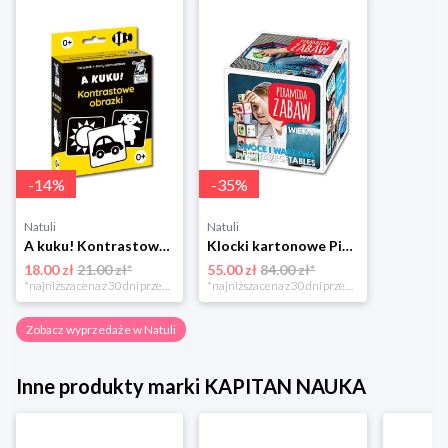
-
14
%
-
35
%
Natuli
Natuli
A kuku! Kontrastowe obrazki. Karty kontrastowe + poradnik 0+ Edgard
Klocki kartonowe Piramida Zabaw. Owoce i Warzywa Piramida zabaw
18.00 zł
21.00 zł*
55.00 zł
84.00 zł*
*najniższa cena z 30 dni przed obniżką
*najniższa cena z 30 dni przed obniżką
Zobacz wyprzedaże w Natuli
Inne produkty marki KAPITAN NAUKA