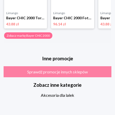
Limango
Limango
Limango
Bayer CHIC 2000 Torba na akcesoria do przewijania dla lalek - 3+ rozmiar: onesize
Bayer CHIC 2000 Fotelik samochodowy dla lalek - 3+ rozmiar: onesize
43.88 zł
96.14 zł
43.88 zł
Zobacz markę Bayer CHIC 2000
Inne promocje
Sprawdź promocje innych sklepów
Zobacz inne kategorie
Akcesoria dla lalek