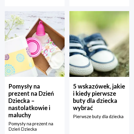
Pomysły na
5 wskazówek, jakie
prezent na Dzień
i kiedy pierwsze
Dziecka –
buty dla dziecka
nastolatkowie i
wybrać
maluchy
Pierwsze buty dla dziecka
Pomysły na prezent na
Dzień Dziecka