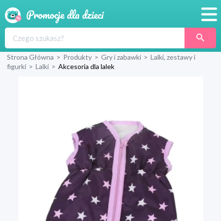
Promocje
Strona Główna
>
Produkty
>
Gry i zabawki
>
Lalki, zestawy i
Produkty
figurki
>
Lalki
>
Akcesoria dla lalek
Sklepy
Blog
Wyprawka