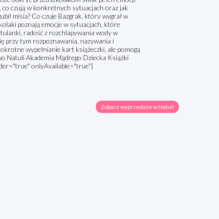
co czują w konkretnych sytuacjach oraz jak
ubił misia? Co czuje Bazgrak, który wygrał w
laki poznają emocje w sytuacjach, które
tulanki, radość z rozchlapywania wody w
ę przy tym rozpoznawania, nazywania i
okrotne wypełnianie kart książeczki, ale pomogą
o Natuli Akademia Mądrego Dziecka Książki
r="true" onlyAvailable="true"]
Zobacz wyprzedaże w Natuli