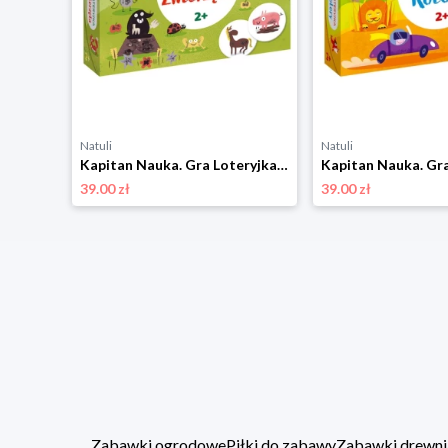
Natuli
Natuli
Uważność dla dzieci. Trening mindfulness. Kapitan Nauka Kapitan nauka
Kapitan Nauka. Gra Loteryjka Zwierzęta 2+ Kapitan nauka
39.00 zł
39.00 zł
Zabawki ogrodowe
Piłki do zabawy
Zabawki drewni