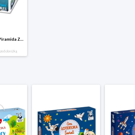
Klocki kartonowe Piramida Zabaw. Owoce i Warzywa Piramida zabaw
rzed obniżką