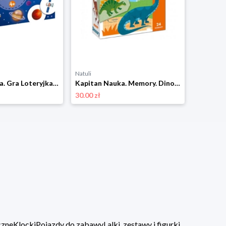
Natuli
Kapitan Nauka. Gra Loteryjka. Kosmos 4+ Kapitan nauka
Kapitan Nauka. Memory. Dinozaury 3+ Kapitan nauka
30.00 zł
czne
Klocki
Pojazdy do zabawy
Lalki, zestawy i figurki