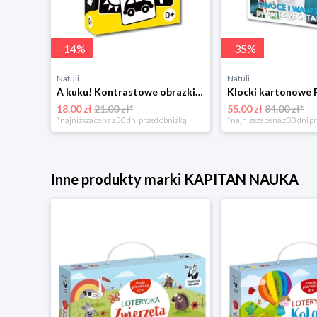
-
14
%
-
35
%
Natuli
Natuli
A kuku! Kontrastowe obrazki. Karty kontrastowe + poradnik 0+ Edgard
18.00 zł
21.00 zł*
55.00 zł
84.00 zł*
*najniższa cena z 30 dni przed obniżką
*najniższa cena z 30 dni p
Inne produkty marki KAPITAN NAUKA