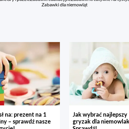
Zabawki dla niemowląt
ł na: prezent na 1
Jak wybrać najlepszy
iny – sprawdź nasze
gryzak dla niemowla
zycje!
Sprawdź!