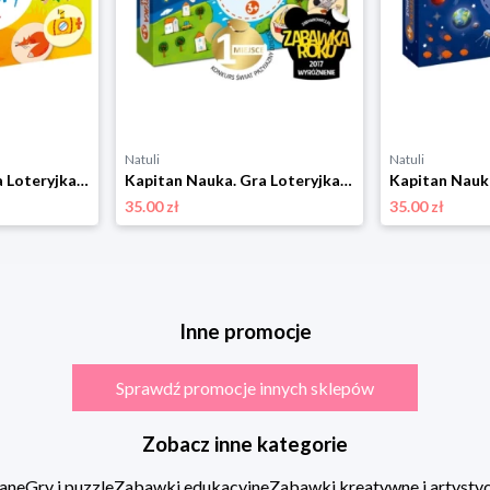
Natuli
Natuli
Kapitan Nauka. Gra Loteryjka. Kolory 2+ Kapitan nauka
Kapitan Nauka. Gra Loteryjka. Świat 3+ Kapitan nauka
35.00 zł
35.00 zł
Inne promocje
Sprawdź promocje innych sklepów
Zobacz inne kategorie
ane
Gry i puzzle
Zabawki edukacyjne
Zabawki kreatywne i artysty