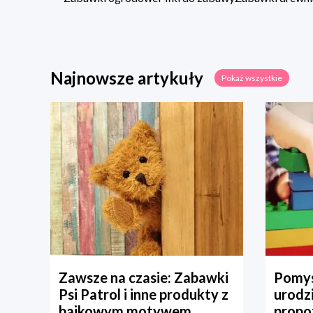
Najnowsze artykuły
Pokaż wszystkie
Zawsze na czasie: Zabawki
Pomys
Psi Patrol i inne produkty z
urodz
bajkowym motywem
propo