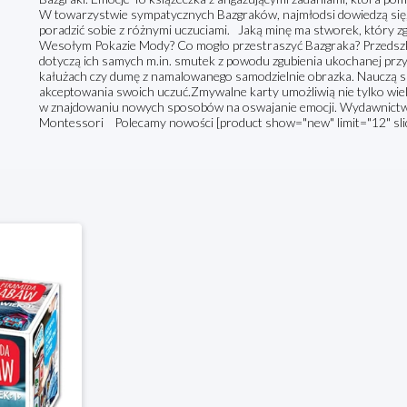
W towarzystwie sympatycznych Bazgraków, najmłodsi dowiedzą się, 
poradzić sobie z różnymi uczuciami. Jaką minę ma stworek, który zg
Wesołym Pokazie Mody? Co mogło przestraszyć Bazgraka? Przedszko
dotyczą ich samych m.in. smutek z powodu zgubienia ukochanej przy
kałużach czy dumę z namalowanego samodzielnie obrazka. Nauczą si
akceptowania swoich uczuć.Zmywalne karty umożliwią nie tylko wiel
w znajdowaniu nowych sposobów na oswajanie emocji. Wydawnictw
Montessori Polecamy nowości [product show="new" limit="12" slide