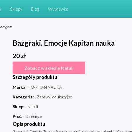
y
Sklepy
Blog
Wyprawka
acyjne
Bazgraki. Emocje Kapitan nauka
20
zł
Zobacz w sklepie Natuli
Szczegóły produktu
Marka
:
KAPITAN NAUKA
Kategoria
:
Zabawki edukacyjne
Sklep
:
Natuli
Płeć
:
Dziecięce
Opis produktu
Bazgraki. Emocje To książeczka z angażującymi zadaniami, która po