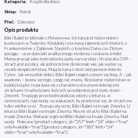
Kategoria
:
Książki dla dzieci
Sklep
:
Natuli
Płeć
:
Dziecięce
Opis produktu
Bibi i Bąbel to bliźniaki z Potworowa. Ich tata jest historykiem i
kustoszem w Twierdzy Kłodzkiej i zna masę tajemniczych historii, o
Frankensteinie z Ząbkowic Śląskich, o księżnej Daisy czy Złotym
pociągu – uczy dzieciaki analitycznego myślenia i szukania źródeł.
Mama pracuje jako instruktorka jazdy narciarskiej i strażaczka OSP –
strach jest jej obcy, ale jednocześnie doskonale wie, jak ważne są
zasady bezpieczeństwa. Mają też psa o dość nietypowym imieniu
Cykor. Jak wszystkie dzieci, Bibi i Bąbel czegoś czasem się boją. A – jak
wiadomo – boimy się tego, czego nie znamy. Rezolutne rodzeństwo w
każdej książce rozprawia się z charakterystycznymi dziecięcymi
strachami i trudnościami, których uosobieniem jest mały stwór –
Zmorek. Tropią go przychodni podczas wizyty u lekarza, w
ciemnościach, nad wodą, na wakacjach, by przekonać się, że strach ma
tylko wielkie oczy. Poznaj całą serię: Bibi i Bąbel na tropie Zmorka. U
lekarza Bibi i Bąbel na tropie Zmorka. Nocne strachy Bibi i Bąbel na
tropie Zmorka. Wakacje w górachBibi i Bąbel na tropie Zmorka. Nad
wodą Polecane [product category_id="257" limit="24" slider="true"
onlyAvailable="true"] [product category_id="383" limit="24"
slider="true" onlyAvailable="true"]