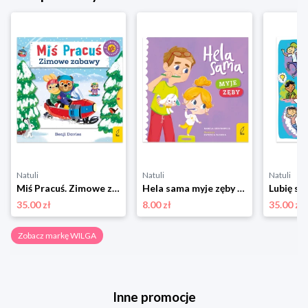
Natuli
Natuli
Natuli
Miś Pracuś. Zimowe zabawy Wilga
Hela sama myje zęby Wilga
Lubię si
35.00 zł
8.00 zł
35.00 zł
Zobacz markę WILGA
Inne promocje