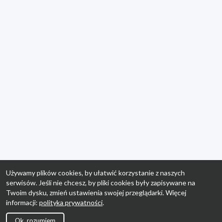
Używamy plików cookies, by ułatwić korzystanie z naszych
serwisów. Jeśli nie chcesz, by pliki cookies były zapisywane na
Twoim dysku, zmień ustawienia swojej przeglądarki. Więcej
informacji:
polityka prywatności
.
Ok, rozumiem