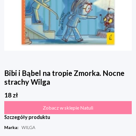
Bibi i Bąbel na tropie Zmorka. Nocne
strachy Wilga
18
zł
Zobacz w sklepie Natuli
Szczegóły produktu
Marka
:
WILGA