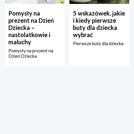
Pomysły na
5 wskazówek, jakie
prezent na Dzień
i kiedy pierwsze
Dziecka –
buty dla dziecka
nastolatkowie i
wybrać
maluchy
Pierwsze buty dla dziecka
Pomysły na prezent na
Dzień Dziecka