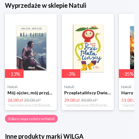
Wyprzedaże w sklepie Natuli
-
13
%
-
3
%
-
35
%
Natuli
Natuli
Natuli
Mój ojciec, mój przyjaciel Element
Przeplatalińscy Dwie siostry
26.00 zł
30.00 zł*
29.00 zł
30.00 zł*
51.00 zł
*najniższa cena z 30 dni przed obniżką
*najniższa cena z 30 dni przed obniżką
Zobacz wyprzedaże w Natuli
Inne produkty marki WILGA