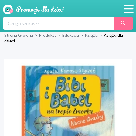
Promocje
Strona Główna
>
Produkty
>
Edukacja
>
Książki
>
Książki dla
Produkty
dzieci
Sklepy
Blog
Wyprawka