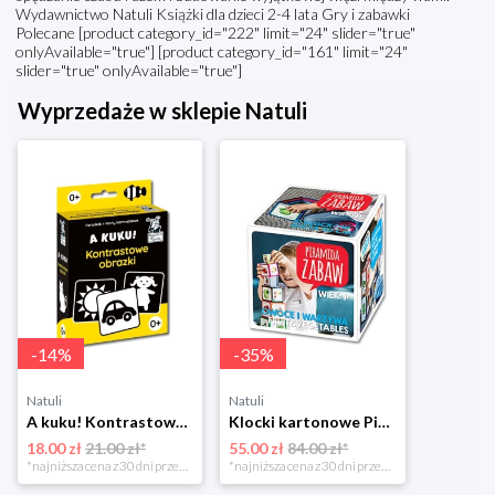
Wydawnictwo Natuli Książki dla dzieci 2-4 lata Gry i zabawki
Polecane [product category_id="222" limit="24" slider="true"
onlyAvailable="true"] [product category_id="161" limit="24"
slider="true" onlyAvailable="true"]
Wyprzedaże w sklepie Natuli
-
14
%
-
35
%
Natuli
Natuli
A kuku! Kontrastowe obrazki. Karty kontrastowe + poradnik 0+ Edgard
Klocki kartonowe Piramida Zabaw. Owoce i Warzywa Piramida zabaw
18.00 zł
21.00 zł*
55.00 zł
84.00 zł*
*najniższa cena z 30 dni przed obniżką
*najniższa cena z 30 dni przed obniżką