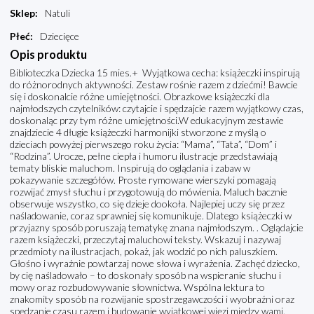
Sklep
:
Natuli
Płeć
:
Dziecięce
Opis produktu
Biblioteczka Dziecka 15 mies.+ Wyjątkowa cecha: książeczki inspirują
do różnorodnych aktywności. Zestaw rośnie razem z dziećmi! Bawcie
się i doskonalcie różne umiejętności. Obrazkowe książeczki dla
najmłodszych czytelników: czytajcie i spędzajcie razem wyjątkowy czas,
doskonaląc przy tym różne umiejętności.W edukacyjnym zestawie
znajdziecie 4 długie książeczki harmonijki stworzone z myślą o
dzieciach powyżej pierwszego roku życia: “Mama”, “Tata”, “Dom” i
“Rodzina”. Urocze, pełne ciepła i humoru ilustracje przedstawiają
tematy bliskie maluchom. Inspirują do oglądania i zabaw w
pokazywanie szczegółów. Proste rymowane wierszyki pomagają
rozwijać zmysł słuchu i przygotowują do mówienia. Maluch bacznie
obserwuje wszystko, co się dzieje dookoła. Najlepiej uczy się przez
naśladowanie, coraz sprawniej się komunikuje. Dlatego książeczki w
przyjazny sposób poruszają tematykę znana najmłodszym. . Oglądajcie
razem książeczki, przeczytaj maluchowi teksty. Wskazuj i nazywaj
przedmioty na ilustracjach, pokaż, jak wodzić po nich paluszkiem.
Głośno i wyraźnie powtarzaj nowe słowa i wyrażenia. Zachęć dziecko,
by cię naśladowało – to doskonały sposób na wspieranie słuchu i
mowy oraz rozbudowywanie słownictwa. Wspólna lektura to
znakomity sposób na rozwijanie spostrzegawczości i wyobraźni oraz
spędzanie czasu razem i budowanie wyjątkowej więzi między wami.