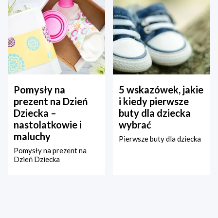
Pomysły na
5 wskazówek, jakie
prezent na Dzień
i kiedy pierwsze
Dziecka –
buty dla dziecka
nastolatkowie i
wybrać
maluchy
Pierwsze buty dla dziecka
Pomysły na prezent na
Dzień Dziecka