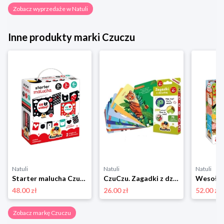
Zobacz wyprzedaże w Natuli
Inne produkty marki Czuczu
Natuli
Natuli
Natuli
Starter malucha Czuczu
CzuCzu. Zagadki z dziurką dla dzieci 4+ Czuczu
48.00 zł
26.00 zł
52.00 zł
Zobacz markę Czuczu