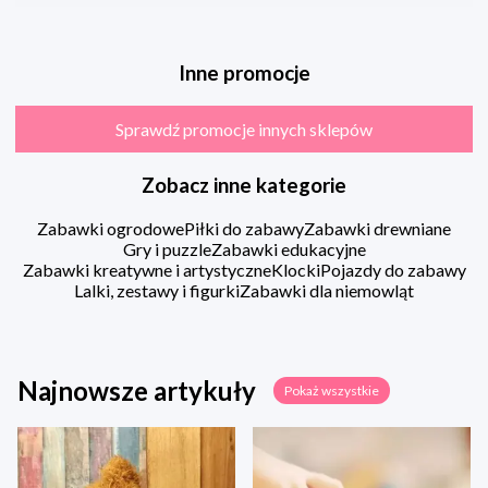
Inne promocje
Sprawdź promocje innych sklepów
Zobacz inne kategorie
Zabawki ogrodowe
Piłki do zabawy
Zabawki drewniane
Gry i puzzle
Zabawki edukacyjne
Zabawki kreatywne i artystyczne
Klocki
Pojazdy do zabawy
Lalki, zestawy i figurki
Zabawki dla niemowląt
Najnowsze artykuły
Pokaż wszystkie