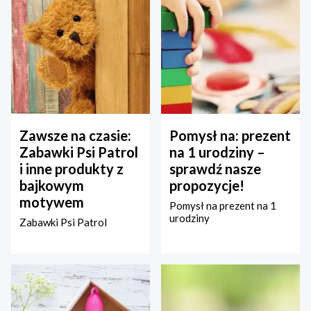
Zawsze na czasie:
Pomysł na: prezent
Zabawki Psi Patrol
na 1 urodziny –
i inne produkty z
sprawdź nasze
bajkowym
propozycje!
motywem
Pomysł na prezent na 1
urodziny
Zabawki Psi Patrol