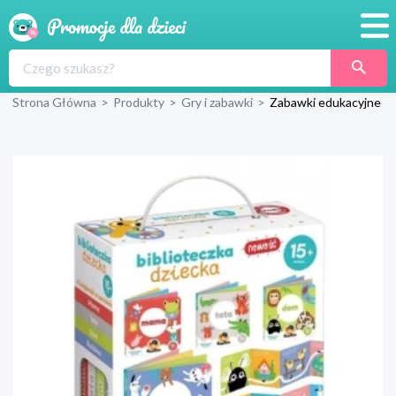
Promocje
Strona Główna
>
Produkty
>
Gry i zabawki
>
Zabawki edukacyjne
Produkty
Sklepy
Blog
Wyprawka