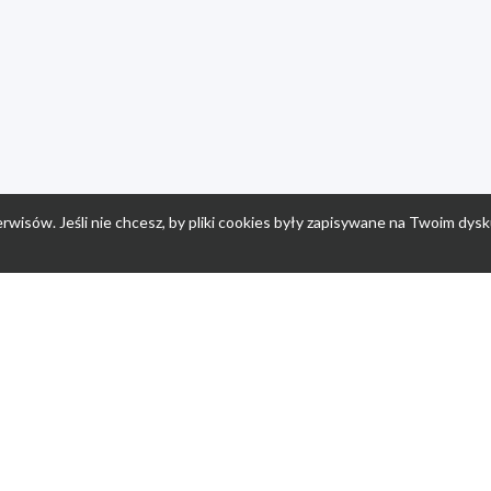
rwisów. Jeśli nie chcesz, by pliki cookies były zapisywane na Twoim dysk
a
Przepisy dla dzieci
Po
Nuumi.pl - moda online
K
Megarabaty.pl
Re