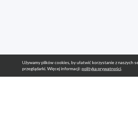
Używamy plików cookies, by ułatwić korzystanie z naszych se
przeglądarki. Więcej informacji:
polityka prywatności
.
Strona Główn
Promocje
Sklepy
Wyprawka