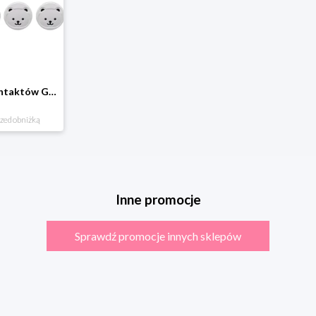
Zabezpieczenia Kontaktów Gniazdek Zaślepki Blokada
rzed obniżką
Inne promocje
Sprawdź promocje innych sklepów