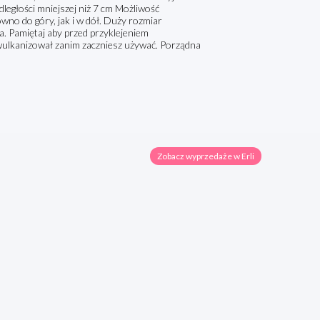
egłości mniejszej niż 7 cm Możliwość
o do góry, jak i w dół. Duży rozmiar
a. Pamiętaj aby przed przyklejeniem
zwulkanizował zanim zaczniesz używać. Porządna
Zobacz wyprzedaże w Erli