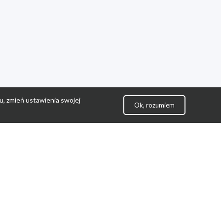
u, zmień ustawienia swojej
Ok, rozumiem
lityka Prywatności
ontakt
gulamin