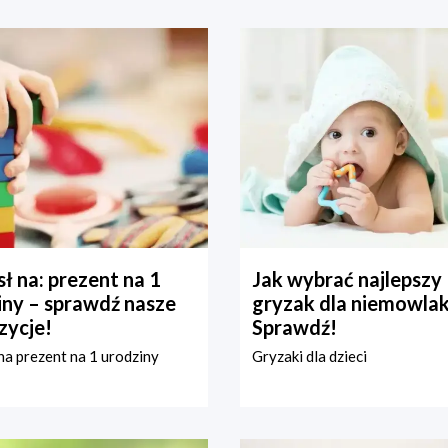
ł na: prezent na 1
Jak wybrać najlepszy
iny – sprawdź nasze
gryzak dla niemowla
zycje!
Sprawdź!
a prezent na 1 urodziny
Gryzaki dla dzieci