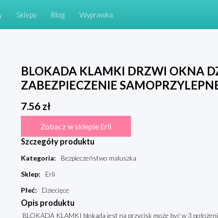
y
Sklepy
Blog
Wyprawka
BLOKADA KLAMKI DRZWI OKNA DZ
ZABEZPIECZENIE SAMOPRZYLEPNE
7.56
zł
Zobacz w sklepie Erli
Szczegóły produktu
Kategoria
:
Bezpieczeństwo maluszka
Sklep
:
Erli
Płeć
:
Dziecięce
Opis produktu
BLOKADA KLAMKI blokada jest na przycisk może być w 3 położeniac