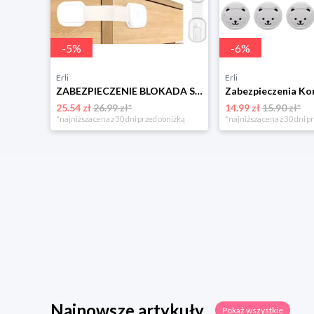
-
5
%
-
6
%
Erli
Erli
ZABEZPIECZENIE BLOKADA SZAFEK MEBLI SZUFLAD DRZW PRZED DZIEĆMI MOCNE 10szt
25.54 zł
26.99 zł*
14.99 zł
15.90 zł*
*najniższa cena z 30 dni przed obniżką
*najniższa cena z 30 dni p
Najnowsze artykuły
Pokaż wszystkie