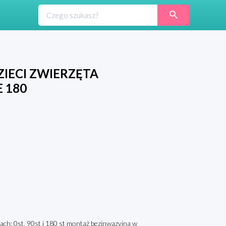
IECI ZWIERZĘTA
 180
h: 0st, 90st i 180 st montaż bezinwazyjna w