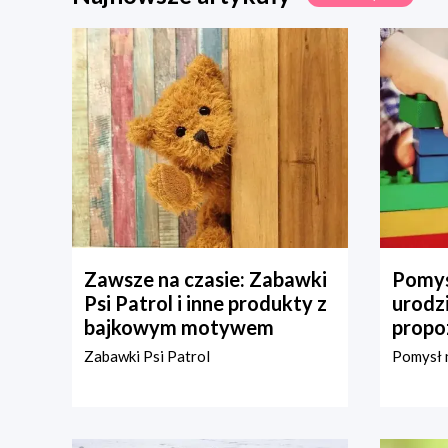
Zawsze na czasie: Zabawki
Pomys
Psi Patrol i inne produkty z
urodz
bajkowym motywem
propo
Zabawki Psi Patrol
Pomysł n