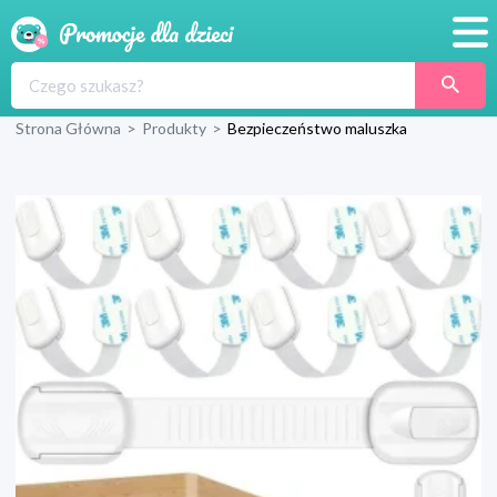
Promocje
Strona Główna
>
Produkty
>
Bezpieczeństwo maluszka
Produkty
Sklepy
Blog
Wyprawka