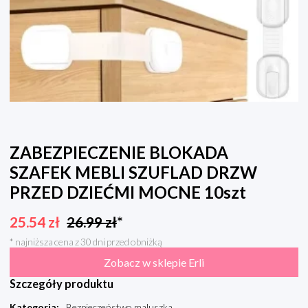
ZABEZPIECZENIE BLOKADA
SZAFEK MEBLI SZUFLAD DRZW
PRZED DZIEĆMI MOCNE 10szt
25.54
zł
26.99
zł
*
* najniższa cena z 30 dni przed obniżką
Zobacz w sklepie Erli
Szczegóły produktu
Kategoria
:
Bezpieczeństwo maluszka