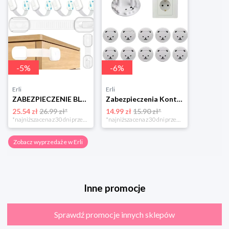
-
5
%
-
6
%
Erli
Erli
ZABEZPIECZENIE BLOKADA SZAFEK MEBLI SZUFLAD DRZW PRZED DZIEĆMI MOCNE 10szt
Zabezpieczenia Kontaktów Gniazdek Zaślepki Blokada
25.54 zł
26.99 zł*
14.99 zł
15.90 zł*
*najniższa cena z 30 dni przed obniżką
*najniższa cena z 30 dni przed obniżką
Zobacz wyprzedaże w Erli
Inne promocje
Sprawdź promocje innych sklepów