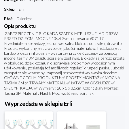
Sklep
:
Erli
Płeć
:
Dziecięce
Opis produktu
ZABEZPIECZENIE BLOKADA SZAFEK MEBLI SZUFLAD DRZW
PRZED DZIEĆMI MOCNE 10szt Symbol towaru: #07117
Przedmiotem sprzedaży jest uniwersalna blokada do szafek, drzwi itp.
Produkt wykonany jest z wysokiej jakości materiałów. Instalacja jest
bardzo prosta i intuicyjna - wystarczy przykleić zaczepy za pomocą
mocnej taśmy 3M znajdującej się w zestawie. Blokady są bardzo proste
w obsłudze, dzięki czemu nie sprawiają problemów w codziennym
użytkowaniu, posiadają też możliwośc regulacji długości paska. Już dziś
zapopatrz się w zaczepy i zapewnij bezpieczeństwo swoim dzieciom.
GŁÓWNE CECHY PRODUKTU: ✅ PROSTY MONTAŻ ✅ MOCNA
TAŚMA 3M ✅ TRWAŁY MATERIAŁ ✅ ŁATWE W OBSŁUDZE ✅
SPECYFIKACJA: ✅ Wymiary : 20 x 5 x 3,5cm Kolor : Biały Montaż :
Taśma 3M Materiał : Plastik Możliwość regulacji : Tak
Wyprzedaże w sklepie Erli