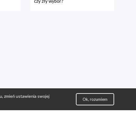
czy zły wybór?
u, zmień ustawienia swojej
Ok, rozumiem