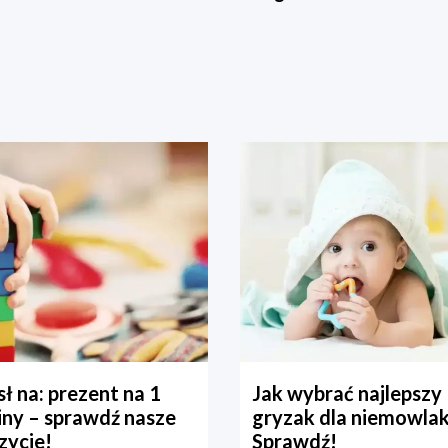
ł na: prezent na 1
Jak wybrać najlepszy
iny – sprawdź nasze
gryzak dla niemowla
zycje!
Sprawdź!