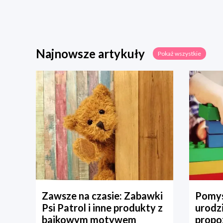
Najnowsze artykuły
Pokaż wszystkie
Zawsze na czasie: Zabawki
Pomys
Psi Patrol i inne produkty z
urodz
bajkowym motywem
propo