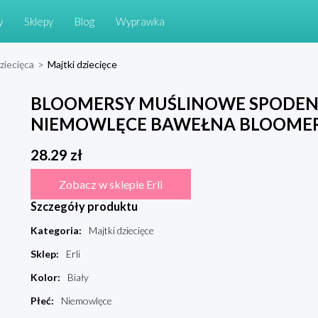
y
Sklepy
Blog
Wyprawka
dziecięca
>
Majtki dziecięce
BLOOMERSY MUŚLINOWE SPODEN
NIEMOWLĘCE BAWEŁNA BLOOMERS
28.29
zł
Zobacz w sklepie Erli
Szczegóły produktu
Kategoria
:
Majtki dziecięce
Sklep
:
Erli
Kolor
:
Biały
Płeć
:
Niemowlęce