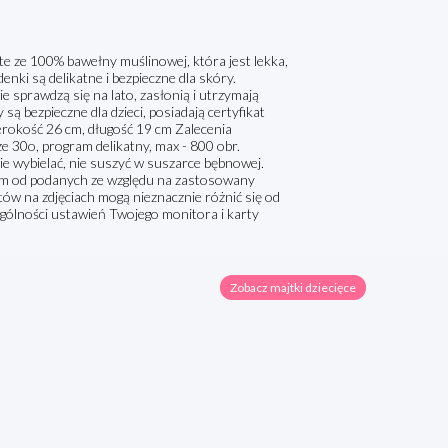
 ze 100% bawełny muślinowej, która jest lekka,
enki są delikatne i bezpieczne dla skóry.
e sprawdzą się na lato, zasłonią i utrzymają
ą bezpieczne dla dzieci, posiadają certyfikat
kość 26 cm, długość 19 cm Zalecenia
ze 30o, program delikatny, max - 800 obr.
e wybielać, nie suszyć w suszarce bębnowej.
cm od podanych ze względu na zastosowany
tów na zdjęciach mogą nieznacznie różnić się od
ególności ustawień Twojego monitora i karty
Zobacz majtki dziecięce