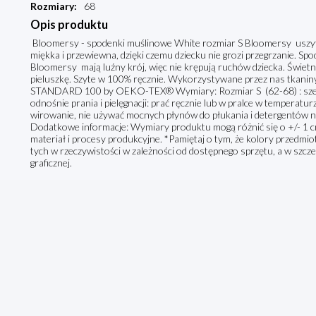
Rozmiary
:
68
Opis produktu
Bloomersy - spodenki muślinowe White rozmiar S Bloomersy uszyte
miękka i przewiewna, dzięki czemu dziecku nie grozi przegrzanie. Spod
Bloomersy mają luźny krój, więc nie krępują ruchów dziecka. Świetni
pieluszkę. Szyte w 100% ręcznie. Wykorzystywane przez nas tkaniny s
STANDARD 100 by OEKO-TEX® Wymiary: Rozmiar S (62-68) : szero
odnośnie prania i pielęgnacji: prać ręcznie lub w pralce w temperatur
wirowanie, nie używać mocnych płynów do płukania i detergentów ni
Dodatkowe informacje: Wymiary produktu mogą różnić się o +/- 1 
materiał i procesy produkcyjne. *Pamiętaj o tym, że kolory przedmio
tych w rzeczywistości w zależności od dostępnego sprzętu, a w szcz
graficznej.