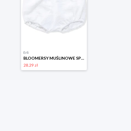
Erli
BLOOMERSY MUŚLINOWE SPODENKI MAJTKI NIEMOWLĘCE BAWEŁNA BLOOMERS JUKKI 62-68
28.29 zł