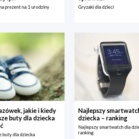
a prezent na 1 urodziny
Gryzaki dla dzieci
zówek, jakie i kiedy
Najlepszy smartwatch
ze buty dla dziecka
dziecka – ranking
ć
Najlepszy smartwatch dla dzi
ranking
 buty dla dziecka