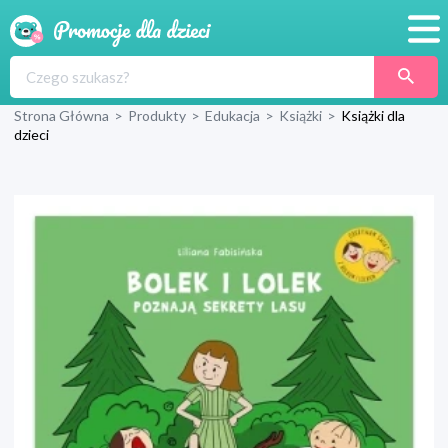
Promocje
Strona Główna
>
Produkty
>
Edukacja
>
Książki
>
Książki dla
Produkty
dzieci
Sklepy
Blog
Wyprawka