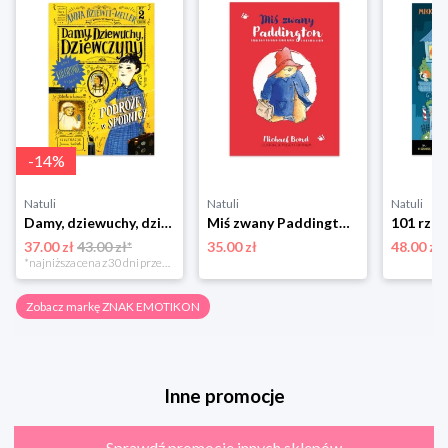
-
14
%
Natuli
Natuli
Natuli
Damy, dziewuchy, dziewczyny. Podróże w spódnicy Znak emotikon
Miś zwany Paddington Znak emotikon
37.00 zł
43.00 zł*
35.00 zł
48.00 zł
*najniższa cena z 30 dni przed obniżką
Zobacz markę ZNAK EMOTIKON
Inne promocje
Sprawdź promocje innych sklepów