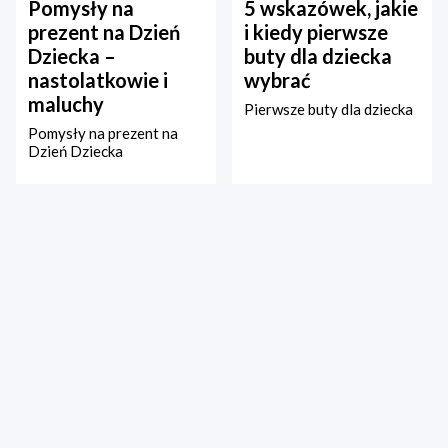
Pomysły na
5 wskazówek, jakie
prezent na Dzień
i kiedy pierwsze
Dziecka –
buty dla dziecka
nastolatkowie i
wybrać
maluchy
Pierwsze buty dla dziecka
Pomysły na prezent na
Dzień Dziecka