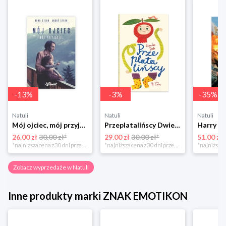
-
13
%
-
3
%
-
35
%
Natuli
Natuli
Natuli
Mój ojciec, mój przyjaciel Element
Przeplatalińscy Dwie siostry
26.00 zł
30.00 zł*
29.00 zł
30.00 zł*
51.00 zł
*najniższa cena z 30 dni przed obniżką
*najniższa cena z 30 dni przed obniżką
Zobacz wyprzedaże w Natuli
Inne produkty marki ZNAK EMOTIKON