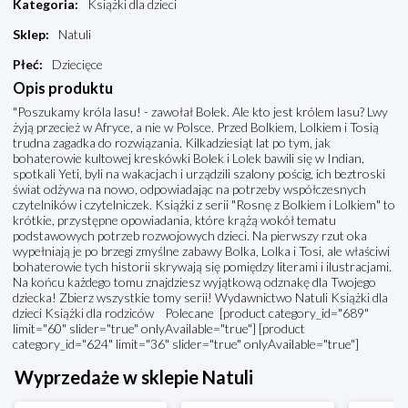
Kategoria
:
Książki dla dzieci
Sklep
:
Natuli
Płeć
:
Dziecięce
Opis produktu
"Poszukamy króla lasu! - zawołał Bolek. Ale kto jest królem lasu? Lwy
żyją przecież w Afryce, a nie w Polsce. Przed Bolkiem, Lolkiem i Tosią
trudna zagadka do rozwiązania. Kilkadziesiąt lat po tym, jak
bohaterowie kultowej kreskówki Bolek i Lolek bawili się w Indian,
spotkali Yeti, byli na wakacjach i urządzili szalony pościg, ich beztroski
świat odżywa na nowo, odpowiadając na potrzeby współczesnych
czytelników i czytelniczek. Książki z serii "Rosnę z Bolkiem i Lolkiem" to
krótkie, przystępne opowiadania, które krążą wokół tematu
podstawowych potrzeb rozwojowych dzieci. Na pierwszy rzut oka
wypełniają je po brzegi zmyślne zabawy Bolka, Lolka i Tosi, ale właściwi
bohaterowie tych historii skrywają się pomiędzy literami i ilustracjami.
Na końcu każdego tomu znajdziesz wyjątkową odznakę dla Twojego
dziecka! Zbierz wszystkie tomy serii! Wydawnictwo Natuli Książki dla
dzieci Książki dla rodziców Polecane [product category_id="689"
limit="60" slider="true" onlyAvailable="true"] [product
category_id="624" limit="36" slider="true" onlyAvailable="true"]
Wyprzedaże w sklepie Natuli