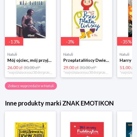
-
13
%
-
3
%
-
35
%
Natuli
Natuli
Natuli
Mój ojciec, mój przyjaciel Element
Przeplatalińscy Dwie siostry
26.00 zł
30.00 zł*
29.00 zł
30.00 zł*
51.00 zł
*najniższa cena z 30 dni przed obniżką
*najniższa cena z 30 dni przed obniżką
Zobacz wyprzedaże w Natuli
Inne produkty marki ZNAK EMOTIKON