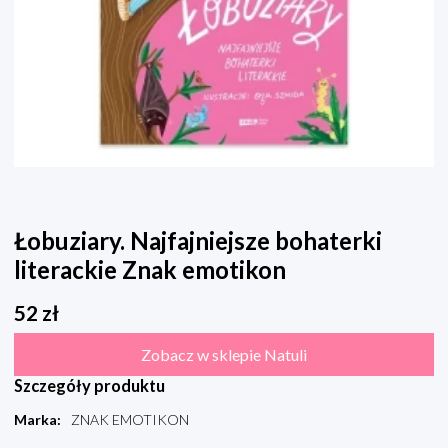
Łobuziary. Najfajniejsze bohaterki
literackie Znak emotikon
52
zł
Zobacz w sklepie Natuli
Szczegóły produktu
Marka
:
ZNAK EMOTIKON