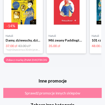
-
14
%
Natuli
Natuli
Natuli
Damy, dziewuchy, dziewczyny. Podróże w spódnicy Znak emotikon
Miś zwany Paddington Znak emotikon
37.00 zł
43.00 zł*
35.00 zł
48.00 zł
*najniższa cena z 30 dni przed obniżką
Zobacz markę ZNAK EMOTIKON
Inne promocje
Sprawdź promocje innych sklepów
Zobacz inne kategorie