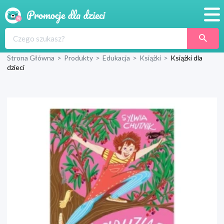
Promocje
Strona Główna
>
Produkty
>
Edukacja
>
Książki
>
Książki dla
Produkty
dzieci
Sklepy
Blog
Wyprawka