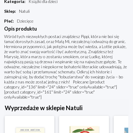
Kategoria
:
Książki dla dzieci
Sklep
:
Natuli
Płeć
:
Dziecięce
Opis produktu
Wśród tych niezwykłych postaci znajdziesz Pippi, która nie boi się
łamać dorosłych zasad, oraz Małą Mi, niezależną i odważną do granic.
Hermiona przypomni ci, jak potężna może być wiedza, a Lottie pokaże,
że warto znać swoją wartość i być autentyczną. Znajdziesz też
Marysię, która marzy o zostaniu smokiem, oraz Ludkę, której
największą pasją są drzewa i wspinanie się na najwyższe gałęzie. Te
odważne, niezależne i niepokorne bohaterki literackie udowadniają, że
warto być sobą i przełamywać schematy. Odkryj ich historie i
zainspiruj się, by dodać trochę "łobuziarstwa" do swojego życia – bo
każda z nas może zostać jedną z nich! Polecane [product
category_id="136" limit="24" slider="true" onlyAvailable="true"]
[product category_id="161" limit="24" slider="true"
onlyAvailable="true"]
Wyprzedaże w sklepie Natuli