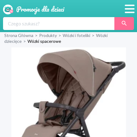
Promocje
Strona Główna
>
Produkty
>
Wózki i foteliki
>
Wózki
Produkty
dziecięce
>
Wózki spacerowe
Sklepy
Blog
Wyprawka