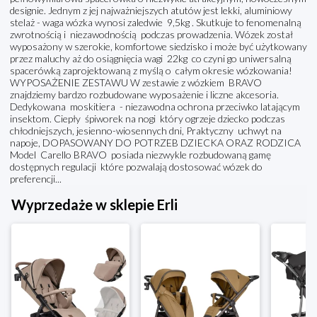
designie. Jednym z jej najważniejszych atutów jest lekki, aluminiowy
stelaż - waga wózka wynosi zaledwie 9,5kg . Skutkuje to fenomenalną
zwrotnością i niezawodnością podczas prowadzenia. Wózek został
wyposażony w szerokie, komfortowe siedzisko i może być użytkowany
przez maluchy aż do osiągnięcia wagi 22kg co czyni go uniwersalną
spacerówką zaprojektowaną z myślą o całym okresie wózkowania!
WYPOSAŻENIE ZESTAWU W zestawie z wózkiem BRAVO
znajdziemy bardzo rozbudowane wyposażenie i liczne akcesoria.
Dedykowana moskitiera - niezawodna ochrona przeciwko latającym
insektom. Ciepły śpiworek na nogi który ogrzeje dziecko podczas
chłodniejszych, jesienno-wiosennych dni, Praktyczny uchwyt na
napoje, DOPASOWANY DO POTRZEB DZIECKA ORAZ RODZICA
Model Carello BRAVO posiada niezwykle rozbudowaną gamę
dostępnych regulacji które pozwalają dostosować wózek do
preferencji...
Wyprzedaże w sklepie Erli