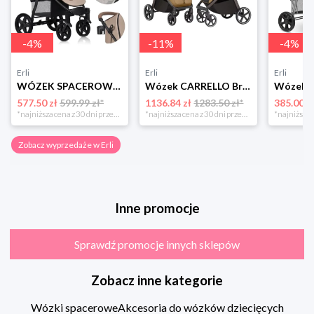
-
4
%
-
11
%
-
4
%
Erli
Erli
Erli
WÓZEK SPACEROWY DO 22KG DUŻE BEZOBSŁUGOWE KOŁA + Moskitiera LIONELO ANNET
Wózek CARRELLO Bravo SL Deluxe Copper Beige 2026
577.50 zł
599.99 zł*
1136.84 zł
1283.50 zł*
385.00 z
*najniższa cena z 30 dni przed obniżką
*najniższa cena z 30 dni przed obniżką
Zobacz wyprzedaże w Erli
Inne promocje
Sprawdź promocje innych sklepów
Zobacz inne kategorie
Wózki spacerowe
Akcesoria do wózków dziecięcych