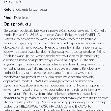
Sklep
:
Erli
Kolor
:
odcienie brązu i beżu
Płeć
:
Dziecięce
Opis produktu
Sprzedaży podlegają fabrycznie nowe wózki spacerowe marki Carrello
model Bravo CRL-8512, w kolorze Castle Beige. Model CARELLO
BRAVO to nowoczesny wózek spacerowy który ma za zadanie
zapewnić najwyższy poziom komfortu oraz bezpieczeństwa zarówno
dla dziecka jak i jego rodzica. Niespotykanie lekki, aluminiowy stelaż
zapewnia spacerówce bardzo niską wagą wynoszącą zaledwie 9,5 kg .
Rozbudowane, pełne wyposażenie zestawu obejmuję moskitierę,
osłonę na nóżki oraz praktyczny uchwyt na napoje! 3-stopnie
regulacji oparcia wraz z pozycją pełni leżącą dzięki której uzyskujemy
wygodną przestrzeń dla malucha na odbycie drzemki. Regulowany
podnóżek, rączka (niezwykle pożądana funkcja dla wysokich
rodziców) oraz przedłużana budka przeciwsłoneczna pozwolą
dopasować model BRAVO do wymagań dziecka oraz rodzica.
Ogromne, łożyskowane koła z nowoczesną amortyzacją i oponami
wykonanymi z poliuretanu (wysoce odporne na ścieranie i zmiany
temperatur). Prosty system składania wahadłowego - wózek po
złożeniu zajmuje mało miejsca i będzie świetnym wyborem dla rodziców
którzy często podróżują. Pozostając w pozycji pionowej nie potrzebuje
podparcia. NIEZAWODNOŚĆ NA LATA Carello BRAVO to
pełnowymiarowa spacerówka o niezwykle atrakcyjnym, nowoczesnym