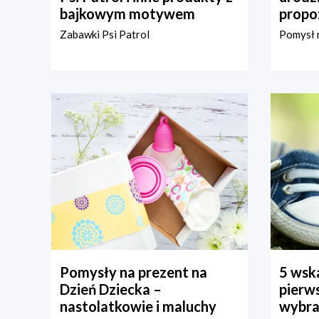
bajkowym motywem
propo
Zabawki Psi Patrol
Pomysł n
Pomysły na prezent na
5 wska
Dzień Dziecka –
pierws
nastolatkowie i maluchy
wybra