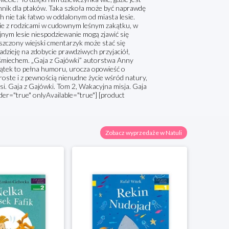
mnik dla ptaków. Taka szkoła może być naprawdę
h nie tak łatwo w oddalonym od miasta lesie.
ie z rodzicami w cudownym leśnym zakątku, w
jnym lesie niespodziewanie mogą zjawić się
szczony wiejski cmentarzyk może stać się
adzieję na zdobycie prawdziwych przyjaciół,
 śmiechem. „Gaja z Gajówki” autorstwa Anny
 Piątek to pełna humoru, urocza opowieść o
oste i z pewnością nienudne życie wśród natury,
si. Gaja z Gajówki. Tom 2, Wakacyjna misja. Gaja
der="true" onlyAvailable="true"] [product
Zobacz wyprzedaże w Natuli