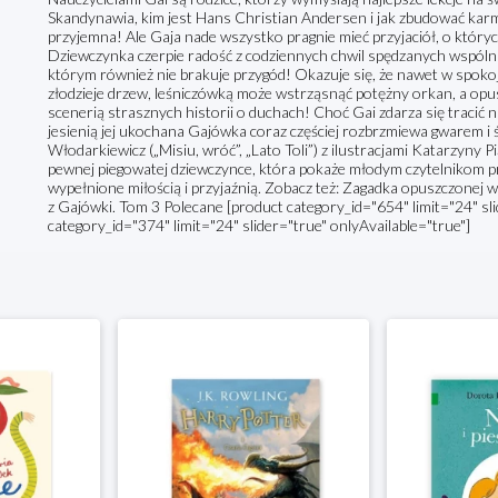
Skandynawia, kim jest Hans Christian Andersen i jak zbudować kar
przyjemna! Ale Gaja nade wszystko pragnie mieć przyjaciół, o któryc
Dziewczynka czerpie radość z codziennych chwil spędzanych wspóln
którym również nie brakuje przygód! Okazuje się, że nawet w spoko
złodzieje drzew, leśniczówką może wstrząsnąć potężny orkan, a opu
scenerią strasznych historii o duchach! Choć Gai zdarza się tracić n
jesienią jej ukochana Gajówka coraz częściej rozbrzmiewa gwarem i
Włodarkiewicz („Misiu, wróć”, „Lato Toli”) z ilustracjami Katarzyny
pewnej piegowatej dziewczynce, która pokaże młodym czytelnikom pr
wypełnione miłością i przyjaźnią. Zobacz też: Zagadka opuszczonej w
z Gajówki. Tom 3 Polecane [product category_id="654" limit="24" sli
category_id="374" limit="24" slider="true" onlyAvailable="true"]