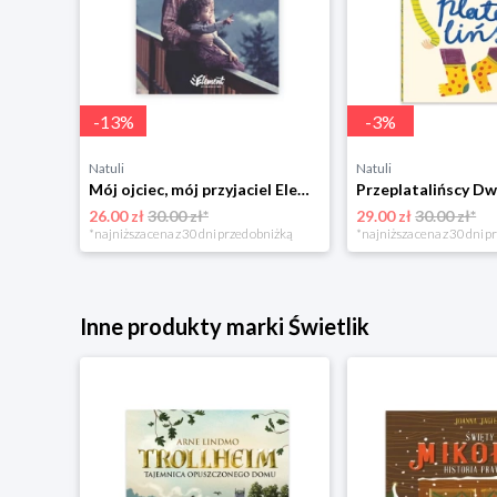
-
13
%
-
3
%
Natuli
Natuli
Trening intelektu dla dzieci Sensus
Mój ojciec, mój przyjaciel Element
Przeplatalińscy Dw
26.00 zł
30.00 zł*
29.00 zł
30.00 zł*
niżką
*najniższa cena z 30 dni przed obniżką
*najniższa cena z 30 dni p
Inne produkty marki Świetlik