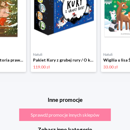
Natuli
Natuli
Święty Mikołaj. Historia prawdziwa Świetlik
Pakiet Kury z grubej rury / O kurza twarz! / Hip, hip, KURA! / Piąta kura u wozu Świetlik
Wigilia u lisa 
119.00 zł
33.00 zł
Inne promocje
Sprawdź promocje innych sklepów
Zobacz inne kategorie