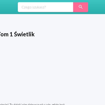
Tom 1 Świetlik
iecie! To dzięki nim dziewczynka wie, gdzie jest