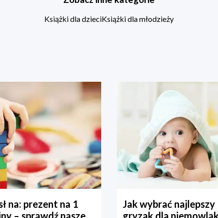
Książki dla dzieci
Książki dla młodzieży
ł na: prezent na 1
Jak wybrać najlepszy
iny – sprawdź nasze
gryzak dla niemowla