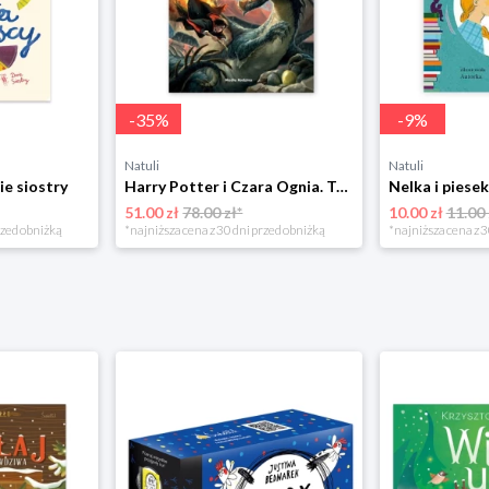
-
35
%
-
9
%
Natuli
Natuli
ie siostry
Harry Potter i Czara Ognia. Tom 4 Media rodzina
51.00 zł
78.00 zł*
10.00 zł
11.00 
rzed obniżką
*najniższa cena z 30 dni przed obniżką
*najniższa cena z 3