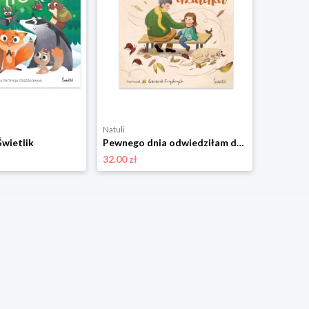
Natuli
Natuli
Świetlik
Pewnego dnia odwiedziłam dziadka Świetlik
32.00 zł
29.00 zł