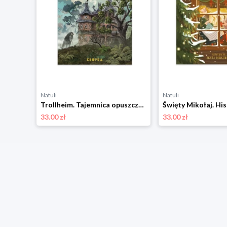
Natuli
Natuli
lik
Trollheim. Tajemnica opuszczonego domu Świetlik
33.00 zł
33.00 zł