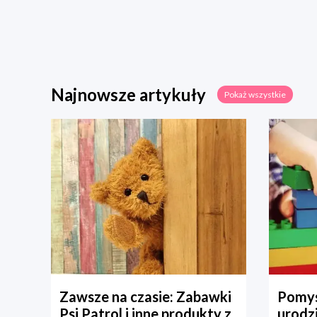
Najnowsze artykuły
Pokaż wszystkie
Zawsze na czasie: Zabawki
Pomys
Psi Patrol i inne produkty z
urodz