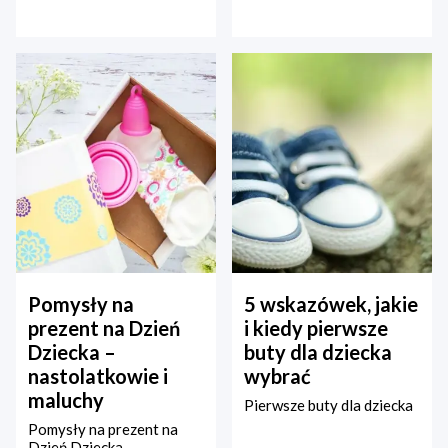
Pomysły na
5 wskazówek, jakie
prezent na Dzień
i kiedy pierwsze
Dziecka –
buty dla dziecka
nastolatkowie i
wybrać
maluchy
Pierwsze buty dla dziecka
Pomysły na prezent na
Dzień Dziecka