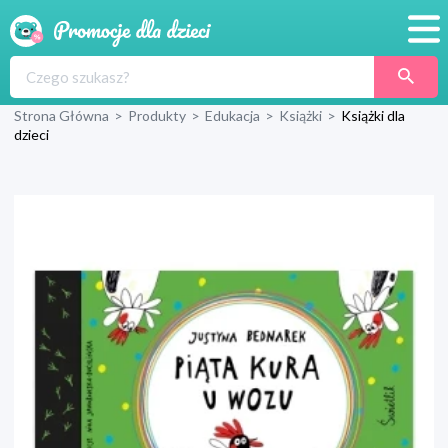
Promocje
Strona Główna
>
Produkty
>
Edukacja
>
Książki
>
Książki dla
Produkty
dzieci
Sklepy
Blog
Wyprawka