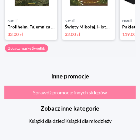
Natuli
Natuli
Natuli
Trollheim. Tajemnica opuszczonego domu Świetlik
Święty Mikołaj. Historia prawdziwa Świetlik
33.00 zł
33.00 zł
119.00 z
Zobacz markę Świetlik
Inne promocje
Sprawdź promocje innych sklepów
Zobacz inne kategorie
Książki dla dzieci
Książki dla młodzieży