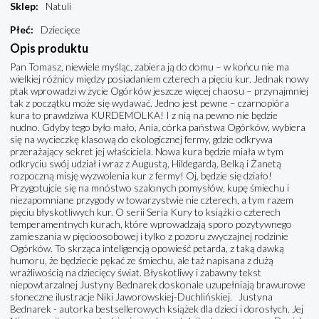
Sklep
:
Natuli
Płeć
:
Dziecięce
Opis produktu
Pan Tomasz, niewiele myśląc, zabiera ją do domu – w końcu nie ma
wielkiej różnicy między posiadaniem czterech a pięciu kur. Jednak nowy
ptak wprowadzi w życie Ogórków jeszcze więcej chaosu – przynajmniej
tak z początku może się wydawać. Jedno jest pewne – czarnopióra
kura to prawdziwa KURDEMOLKA! I z nią na pewno nie będzie
nudno. Gdyby tego było mało, Ania, córka państwa Ogórków, wybiera
się na wycieczkę klasową do ekologicznej fermy, gdzie odkrywa
przerażający sekret jej właściciela. Nowa kura będzie miała w tym
odkryciu swój udział i wraz z Augustą, Hildegardą, Belką i Żanetą
rozpoczną misję wyzwolenia kur z fermy! Oj, będzie się działo!
Przygotujcie się na mnóstwo szalonych pomysłów, kupę śmiechu i
niezapomniane przygody w towarzystwie nie czterech, a tym razem
pięciu błyskotliwych kur. O serii Seria Kury to książki o czterech
temperamentnych kurach, które wprowadzają sporo pozytywnego
zamieszania w pięcioosobowej i tylko z pozoru zwyczajnej rodzinie
Ogórków. To skrząca inteligencją opowieść petarda, z taką dawką
humoru, że będziecie pękać ze śmiechu, ale taż napisana z dużą
wrażliwością na dziecięcy świat. Błyskotliwy i zabawny tekst
niepowtarzalnej Justyny Bednarek doskonale uzupełniają brawurowe
słoneczne ilustracje Niki Jaworowskiej-Duchlińskiej. Justyna
Bednarek - autorka bestsellerowych książek dla dzieci i dorosłych. Jej