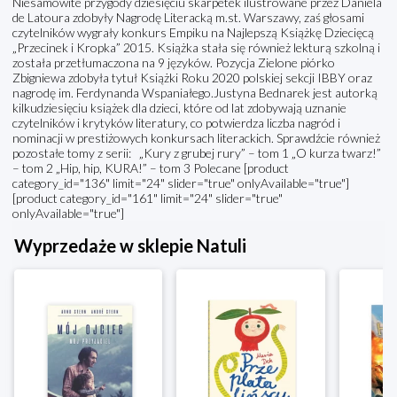
Niesamowite przygody dziesięciu skarpetek ilustrowane przez Daniela
de Latoura zdobyły Nagrodę Literacką m.st. Warszawy, zaś głosami
czytelników wygrały konkurs Empiku na Najlepszą Książkę Dziecięcą
„Przecinek i Kropka” 2015. Książka stała się również lekturą szkolną i
została przetłumaczona na 9 języków. Pozycja Zielone piórko
Zbigniewa zdobyła tytuł Książki Roku 2020 polskiej sekcji IBBY oraz
nagrodę im. Ferdynanda Wspaniałego.Justyna Bednarek jest autorką
kilkudziesięciu książek dla dzieci, które od lat zdobywają uznanie
czytelników i krytyków literatury, co potwierdza liczba nagród i
nominacji w prestiżowych konkursach literackich. Sprawdźcie również
pozostałe tomy z serii: „Kury z grubej rury” – tom 1 „O kurza twarz!”
– tom 2 „Hip, hip, KURA!” – tom 3 Polecane [product
category_id="136" limit="24" slider="true" onlyAvailable="true"]
[product category_id="161" limit="24" slider="true"
onlyAvailable="true"]
Wyprzedaże w sklepie Natuli