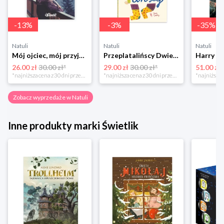
-
13
%
-
3
%
-
35
%
Natuli
Natuli
Natuli
Mój ojciec, mój przyjaciel Element
Przeplatalińscy Dwie siostry
26.00 zł
30.00 zł*
29.00 zł
30.00 zł*
51.00 zł
*najniższa cena z 30 dni przed obniżką
*najniższa cena z 30 dni przed obniżką
Zobacz wyprzedaże w Natuli
Inne produkty marki Świetlik