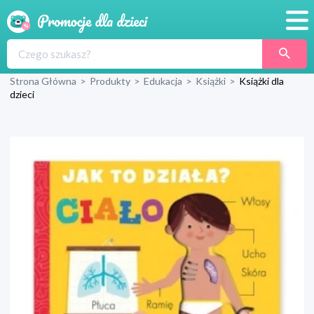
Promocje
Strona Główna
>
Produkty
>
Edukacja
>
Książki
>
Książki dla
Produkty
dzieci
Sklepy
Blog
Wyprawka