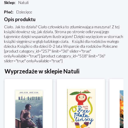
Sklep
:
Natuli
Płeć
:
Dziecięce
Opis produktu
Ciało. Jak to działa? Ciało człowieka to zdumiewająca maszyna! Z tej
książki dowiesz się, jak działa. Strona po stronie odkrywaj jego
tajemnice dzięki wspaniałym ilustracjom! Dzięki wycięciom w stornach
książki sięgniesz w głąb ludzkiego ciała. Książki dla rodziców małego
dziecka Książki o dla dzieci 0-2 lata Wsparcie dla rodziców Polecane
[product category_id="257" limit="36" slider="true"
onlyAvailable="true"] [product category_id="518" limit="36"
slider="true" onlyAvailable="true"]
Wyprzedaże w sklepie Natuli