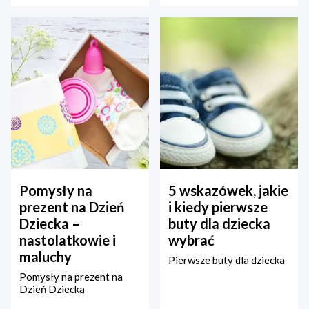
Pomysły na
5 wskazówek, jakie
prezent na Dzień
i kiedy pierwsze
Dziecka –
buty dla dziecka
nastolatkowie i
wybrać
maluchy
Pierwsze buty dla dziecka
Pomysły na prezent na
Dzień Dziecka