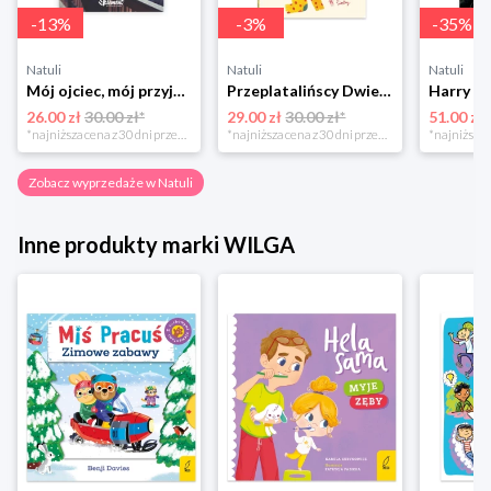
-
13
%
-
3
%
-
35
%
Natuli
Natuli
Natuli
Mój ojciec, mój przyjaciel Element
Przeplatalińscy Dwie siostry
26.00 zł
30.00 zł*
29.00 zł
30.00 zł*
51.00 zł
*najniższa cena z 30 dni przed obniżką
*najniższa cena z 30 dni przed obniżką
Zobacz wyprzedaże w Natuli
Inne produkty marki WILGA