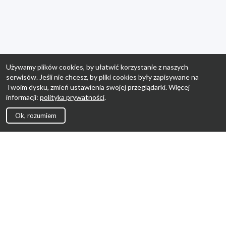
Używamy plików cookies, by ułatwić korzystanie z naszych
serwisów. Jeśli nie chcesz, by pliki cookies były zapisywane na
Twoim dysku, zmień ustawienia swojej przeglądarki. Więcej
informacji:
polityka prywatności
.
Ok, rozumiem