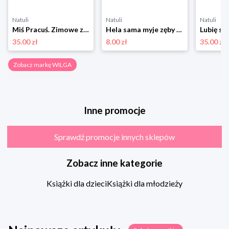
Natuli
Natuli
Natuli
Miś Pracuś. Zimowe zabawy Wilga
Hela sama myje zęby Wilga
Lubię si
35.00 zł
8.00 zł
35.00 zł
Zobacz markę WILGA
Inne promocje
Sprawdź promocje innych sklepów
Zobacz inne kategorie
Książki dla dzieci
Książki dla młodzieży