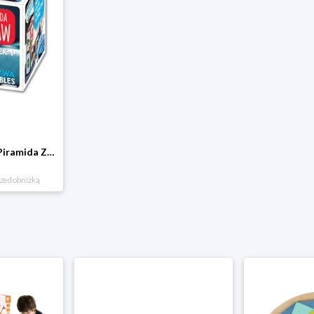
Klocki kartonowe Piramida Zabaw. Owoce i Warzywa Piramida zabaw
rzed obniżką