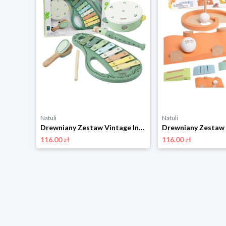
Natuli
Natuli
CLASSIC WORLD EDU Instrument Muzyczny Perkusyjny Tone Block z Uchwytem Classic world
Drewniany Zestaw Vintage Instrumentów Muzycznych 18ms+, Classic World Classic world
116.00 zł
116.00 zł