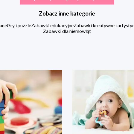
Zobacz inne kategorie
ane
Gry i puzzle
Zabawki edukacyjne
Zabawki kreatywne i artysty
Zabawki dla niemowląt