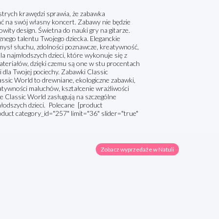
strych krawędzi sprawia, że zabawka
zać na swój własny koncert. Zabawy nie będzie
ty design. Świetna do nauki gry na gitarze.
znego talentu Twojego dziecka. Eleganckie
zmysł słuchu, zdolności poznawcze, kreatywność,
a najmłodszych dzieci, które wykonuje się z
ateriałów, dzięki czemu są one w stu procentach
i dla Twojej pociechy. Zabawki Classic
ssic World to drewniane, ekologiczne zabawki,
reatywności maluchów, kształcenie wrażliwości
e Classic World zasługują na szczególne
łodszych dzieci. Polecane [product
oduct category_id="257" limit="36" slider="true"
Zobacz wyprzedaże w Natuli