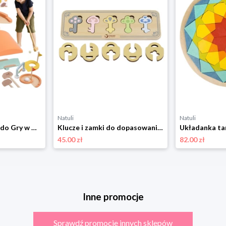
Natuli
Natuli
Drewniany Zestaw do Gry w Golfa Różne Przeszkody, Classic World Classic world
Klucze i zamki do dopasowania, CLASSIC WORLD Classic world
45.00 zł
82.00 zł
Inne promocje
Sprawdź promocje innych sklepów