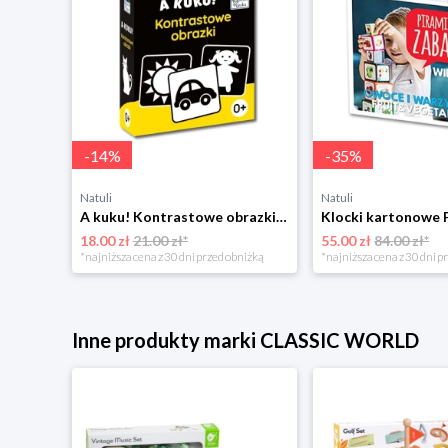
-
14
%
-
35
%
Natuli
Natuli
A kuku! Kontrastowe obrazki. Karty kontrastowe + poradnik 0+ Edgard
18.00 zł
21.00 zł*
55.00 zł
84.00 zł*
*najniższa cena z 30 dni przed obniżką
*najniższa cena z 30 dni p
Inne produkty marki CLASSIC WORLD