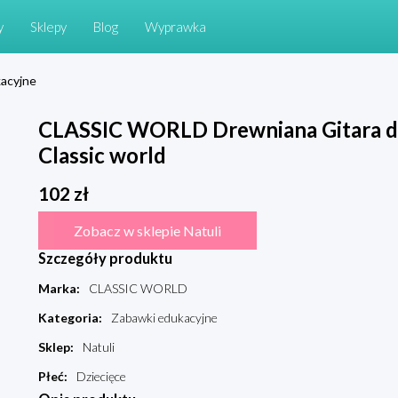
y
Sklepy
Blog
Wyprawka
acyjne
CLASSIC WORLD Drewniana Gitara dl
Classic world
102
zł
Zobacz w sklepie Natuli
Szczegóły produktu
Marka
:
CLASSIC WORLD
Kategoria
:
Zabawki edukacyjne
Sklep
:
Natuli
Płeć
:
Dziecięce