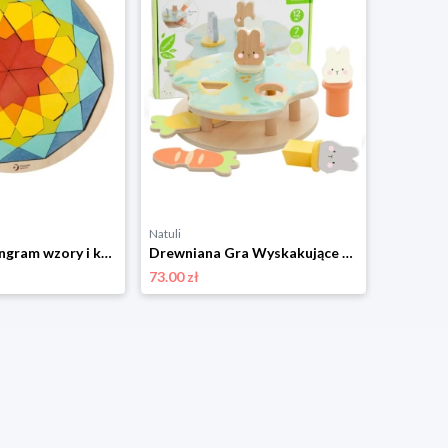
Natuli
Natuli
Układanka tangram wzory i kolory, Classic World Classic world
Drewniana Gra Wyskakujące Króliczki 12m+, Classic World Classic world
73.00 zł
78.00 zł