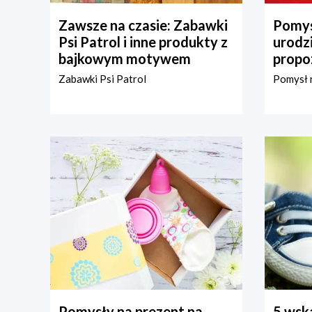
Zawsze na czasie: Zabawki
Pomys
Psi Patrol i inne produkty z
urodz
bajkowym motywem
propo
Zabawki Psi Patrol
Pomysł n
Pomysły na prezent na
5 wska