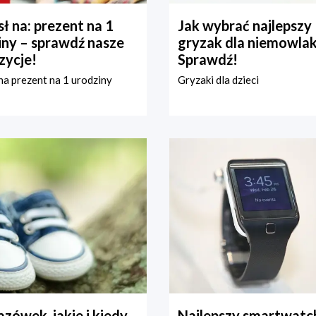
ł na: prezent na 1
Jak wybrać najlepszy
iny – sprawdź nasze
gryzak dla niemowla
zycje!
Sprawdź!
a prezent na 1 urodziny
Gryzaki dla dzieci
zówek, jakie i kiedy
Najlepszy smartwatch