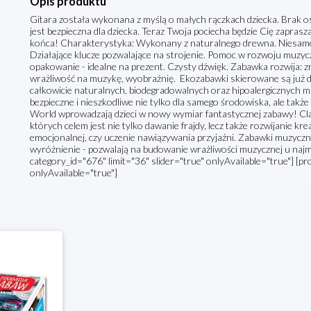
Opis produktu
Gitara została wykonana z myślą o małych rączkach dziecka. Brak o
jest bezpieczna dla dziecka. Teraz Twoja pociecha będzie Cię zapras
końca! Charakterystyka: Wykonany z naturalnego drewna. Niesamowi
Działające klucze pozwalające na strojenie. Pomoc w rozwoju muzyc
opakowanie - idealne na prezent. Czysty dźwięk. Zabawka rozwija: 
wrażliwość na muzykę, wyobraźnię. Ekozabawki skierowane są już dl
całkowicie naturalnych, biodegradowalnych oraz hipoalergicznych m
bezpieczne i nieszkodliwe nie tylko dla samego środowiska, ale także 
World wprowadzają dzieci w nowy wymiar fantastycznej zabawy! Cla
których celem jest nie tylko dawanie frajdy, lecz także rozwijanie k
emocjonalnej, czy uczenie nawiązywania przyjaźni. Zabawki muzyczn
wyróżnienie - pozwalają na budowanie wrażliwości muzycznej u najm
category_id="676" limit="36" slider="true" onlyAvailable="true"] [pr
onlyAvailable="true"]