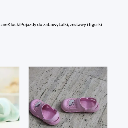
czne
Klocki
Pojazdy do zabawy
Lalki, zestawy i figurki