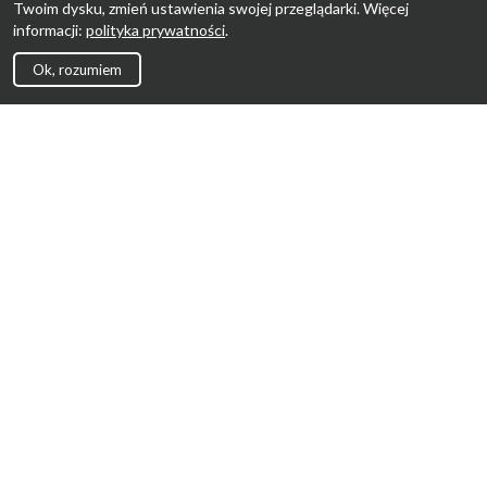
Twoim dysku, zmień ustawienia swojej przeglądarki. Więcej
informacji:
polityka prywatności
.
Ok, rozumiem
Strona Główna
Promocje
Sklepy