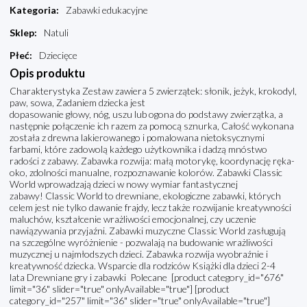
Kategoria
:
Zabawki edukacyjne
Sklep
:
Natuli
Płeć
:
Dziecięce
Opis produktu
Charakterystyka Zestaw zawiera 5 zwierzątek: słonik, jeżyk, krokodyl,
paw, sowa, Zadaniem dziecka jest
dopasowanie głowy, nóg, uszu lub ogona do podstawy zwierzątka, a
następnie połączenie ich razem za pomocą sznurka, Całość wykonana
została z drewna lakierowanego i pomalowana nietoksycznymi
farbami, które zadowolą każdego użytkownika i dadzą mnóstwo
radości z zabawy. Zabawka rozwija: małą motorykę, koordynację ręka-
oko, zdolności manualne, rozpoznawanie kolorów. Zabawki Classic
World wprowadzają dzieci w nowy wymiar fantastycznej
zabawy! Classic World to drewniane, ekologiczne zabawki, których
celem jest nie tylko dawanie frajdy, lecz także rozwijanie kreatywności
maluchów, kształcenie wrażliwości emocjonalnej, czy uczenie
nawiązywania przyjaźni. Zabawki muzyczne Classic World zasługują
na szczególne wyróżnienie - pozwalają na budowanie wrażliwości
muzycznej u najmłodszych dzieci. Zabawka rozwija wyobraźnie i
kreatywność dziecka. Wsparcie dla rodziców Książki dla dzieci 2-4
lata Drewniane gry i zabawki Polecane [product category_id="676"
limit="36" slider="true" onlyAvailable="true"] [product
category_id="257" limit="36" slider="true" onlyAvailable="true"]