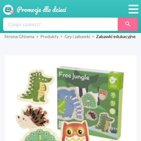
Promocje
Strona Główna
>
Produkty
>
Gry i zabawki
>
Zabawki edukacyjne
Produkty
Sklepy
Blog
Wyprawka