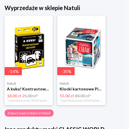
Wyprzedaże w sklepie Natuli
-
14
%
-
35
%
Natuli
Natuli
A kuku! Kontrastowe obrazki. Karty kontrastowe + poradnik 0+ Edgard
Klocki kartonowe Piramida Zabaw. Owoce i Warzywa Piramida zabaw
18.00 zł
21.00 zł*
55.00 zł
84.00 zł*
*najniższa cena z 30 dni przed obniżką
*najniższa cena z 30 dni przed obniżką
Zobacz wyprzedaże w Natuli