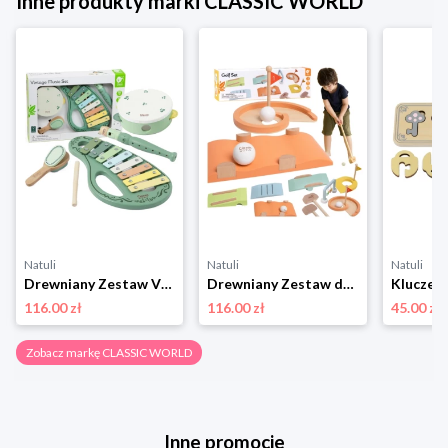
Inne produkty marki CLASSIC WORLD
Natuli
Natuli
Natuli
Drewniany Zestaw Vintage Instrumentów Muzycznych 18ms+, Classic World Classic world
Drewniany Zestaw do Gry w Golfa Różne Przeszkody, Classic World Classic world
116.00 zł
116.00 zł
45.00 zł
Zobacz markę CLASSIC WORLD
Inne promocje