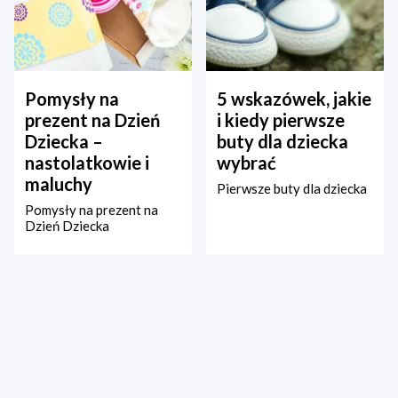
Pomysły na
5 wskazówek, jakie
prezent na Dzień
i kiedy pierwsze
Dziecka –
buty dla dziecka
nastolatkowie i
wybrać
maluchy
Pierwsze buty dla dziecka
Pomysły na prezent na
Dzień Dziecka