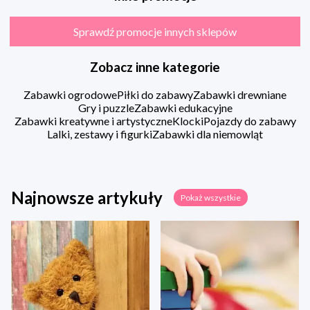
Sprawdź promocje innych sklepów
Zobacz inne kategorie
Zabawki ogrodowe
Piłki do zabawy
Zabawki drewniane
Gry i puzzle
Zabawki edukacyjne
Zabawki kreatywne i artystyczne
Klocki
Pojazdy do zabawy
Lalki, zestawy i figurki
Zabawki dla niemowląt
Najnowsze artykuły
Pokaż wszystkie