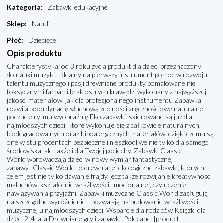
Kategoria
:
Zabawki edukacyjne
Sklep
:
Natuli
Płeć
:
Dziecięce
Opis produktu
Charakterystyka: od 3 roku życia produkt dla dzieci przeznaczony
do nauki muzyki - idealny na pierwszy instrument pomoc w rozwoju
talentu muzycznego i pasji drewniane produkty pomalowane nie
toksycznymi farbami brak ostrych krawędzi wykonany z najwyższej
jakości materiałów, jak dla profesjonalnego instrumentu Zabawka
rozwija: koordynację słuchową zdolności zręcznościowe naturalne
poczucie rytmu wyobraźnię Eko zabawki skierowane są już dla
najmłodszych dzieci, które wykonuje się z całkowicie naturalnych,
biodegradowalnych oraz hipoalergicznych materiałów, dzięki czemu są
one w stu procentach bezpieczne i nieszkodliwe nie tylko dla samego
środowiska, ale także i dla Twojej pociechy. Zabawki Classic
World wprowadzają dzieci w nowy wymiar fantastycznej
zabawy! Classic World to drewniane, ekologiczne zabawki, których
celem jest nie tylko dawanie frajdy, lecz także rozwijanie kreatywności
maluchów, kształcenie wrażliwości emocjonalnej, czy uczenie
nawiązywania przyjaźni. Zabawki muzyczne Classic World zasługują
na szczególne wyróżnienie - pozwalają na budowanie wrażliwości
muzycznej u najmłodszych dzieci. Wsparcie dla rodziców Książki dla
dzieci 2-4 lata Drewniane gry i zabawki Polecane [product