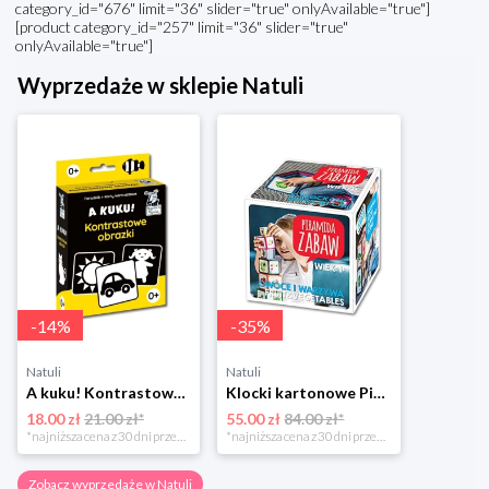
category_id="676" limit="36" slider="true" onlyAvailable="true"]
[product category_id="257" limit="36" slider="true"
onlyAvailable="true"]
Wyprzedaże w sklepie Natuli
-
14
%
-
35
%
Natuli
Natuli
A kuku! Kontrastowe obrazki. Karty kontrastowe + poradnik 0+ Edgard
Klocki kartonowe Piramida Zabaw. Owoce i Warzywa Piramida zabaw
18.00 zł
21.00 zł*
55.00 zł
84.00 zł*
*najniższa cena z 30 dni przed obniżką
*najniższa cena z 30 dni przed obniżką
Zobacz wyprzedaże w Natuli