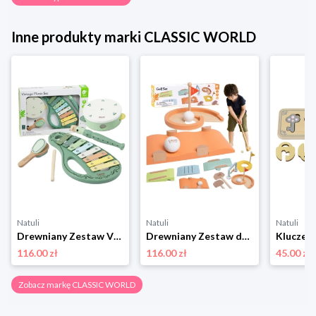
Inne produkty marki CLASSIC WORLD
Natuli
Natuli
Natuli
Drewniany Zestaw Vintage Instrumentów Muzycznych 18ms+, Classic World Classic world
Drewniany Zestaw do Gry w Golfa Różne Przeszkody, Classic World Classic world
116.00 zł
116.00 zł
45.00 zł
Zobacz markę CLASSIC WORLD