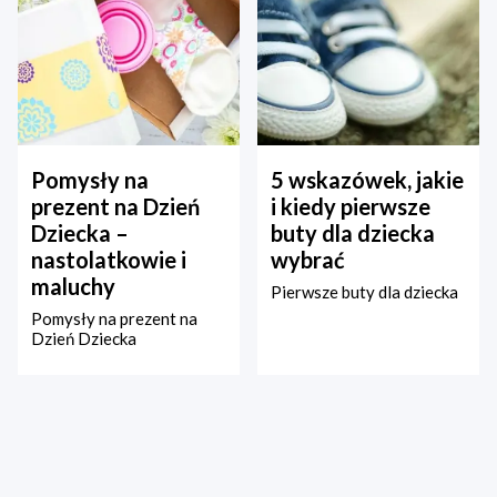
Pomysły na
5 wskazówek, jakie
prezent na Dzień
i kiedy pierwsze
Dziecka –
buty dla dziecka
nastolatkowie i
wybrać
maluchy
Pierwsze buty dla dziecka
Pomysły na prezent na
Dzień Dziecka