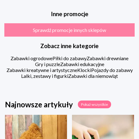
Inne promocje
Sprawdź promocje innych sklepów
Zobacz inne kategorie
Zabawki ogrodowe
Piłki do zabawy
Zabawki drewniane
Gry i puzzle
Zabawki edukacyjne
Zabawki kreatywne i artystyczne
Klocki
Pojazdy do zabawy
Lalki, zestawy i figurki
Zabawki dla niemowląt
Najnowsze artykuły
Pokaż wszystkie