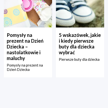
Pomysły na
5 wskazówek, jakie
prezent na Dzień
i kiedy pierwsze
Dziecka –
buty dla dziecka
nastolatkowie i
wybrać
maluchy
Pierwsze buty dla dziecka
Pomysły na prezent na
Dzień Dziecka