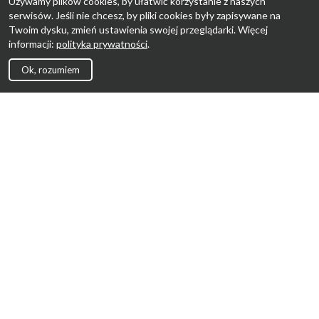
Używamy plików cookies, by ułatwić korzystanie z naszych
serwisów. Jeśli nie chcesz, by pliki cookies były zapisywane na
Twoim dysku, zmień ustawienia swojej przeglądarki. Więcej
informacji:
polityka prywatności
.
Ok, rozumiem
Strona Główna
Promocje