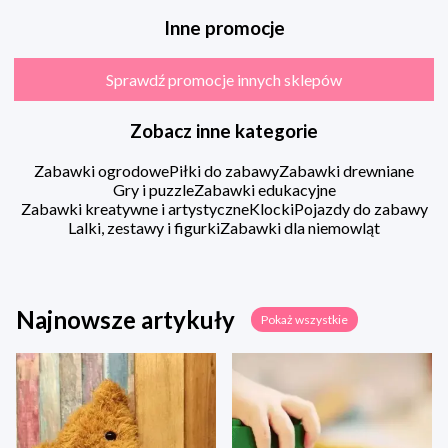
Inne promocje
Sprawdź promocje innych sklepów
Zobacz inne kategorie
Zabawki ogrodowe
Piłki do zabawy
Zabawki drewniane
Gry i puzzle
Zabawki edukacyjne
Zabawki kreatywne i artystyczne
Klocki
Pojazdy do zabawy
Lalki, zestawy i figurki
Zabawki dla niemowląt
Najnowsze artykuły
Pokaż wszystkie