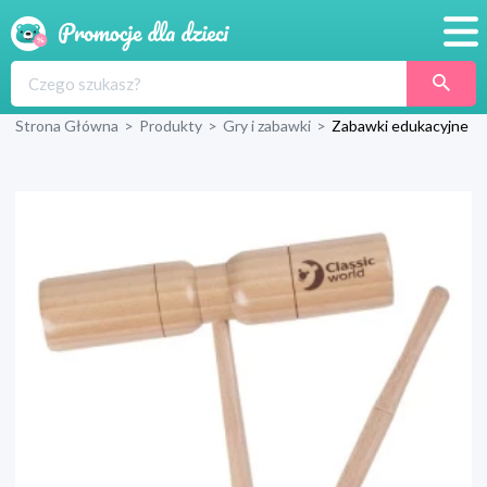
Promocje
Strona Główna
>
Produkty
>
Gry i zabawki
>
Zabawki edukacyjne
Produkty
Sklepy
Blog
Wyprawka