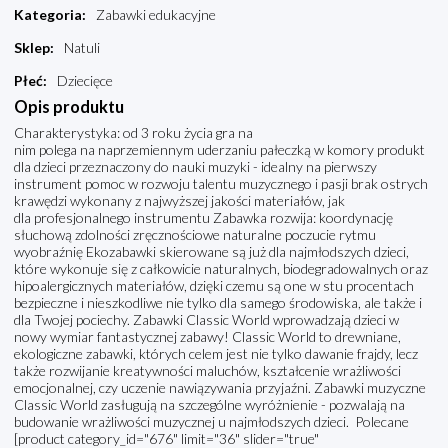
Kategoria
:
Zabawki edukacyjne
Sklep
:
Natuli
Płeć
:
Dziecięce
Opis produktu
Charakterystyka: od 3 roku życia gra na
nim polega na naprzemiennym uderzaniu pałeczką w komory produkt
dla dzieci przeznaczony do nauki muzyki - idealny na pierwszy
instrument pomoc w rozwoju talentu muzycznego i pasji brak ostrych
krawędzi wykonany z najwyższej jakości materiałów, jak
dla profesjonalnego instrumentu Zabawka rozwija: koordynację
słuchową zdolności zręcznościowe naturalne poczucie rytmu
wyobraźnię Ekozabawki skierowane są już dla najmłodszych dzieci,
które wykonuje się z całkowicie naturalnych, biodegradowalnych oraz
hipoalergicznych materiałów, dzięki czemu są one w stu procentach
bezpieczne i nieszkodliwe nie tylko dla samego środowiska, ale także i
dla Twojej pociechy. Zabawki Classic World wprowadzają dzieci w
nowy wymiar fantastycznej zabawy! Classic World to drewniane,
ekologiczne zabawki, których celem jest nie tylko dawanie frajdy, lecz
także rozwijanie kreatywności maluchów, kształcenie wrażliwości
emocjonalnej, czy uczenie nawiązywania przyjaźni. Zabawki muzyczne
Classic World zasługują na szczególne wyróżnienie - pozwalają na
budowanie wrażliwości muzycznej u najmłodszych dzieci. Polecane
[product category_id="676" limit="36" slider="true"