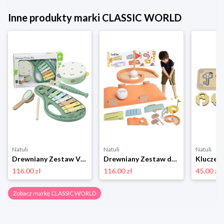
Inne produkty marki CLASSIC WORLD
Natuli
Natuli
Natuli
Drewniany Zestaw Vintage Instrumentów Muzycznych 18ms+, Classic World Classic world
Drewniany Zestaw do Gry w Golfa Różne Przeszkody, Classic World Classic world
116.00 zł
116.00 zł
45.00 zł
Zobacz markę CLASSIC WORLD