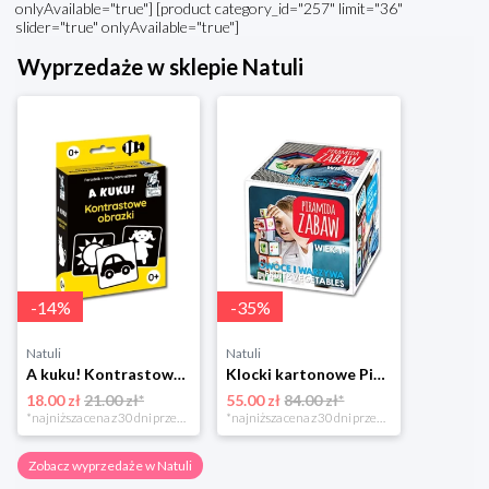
onlyAvailable="true"] [product category_id="257" limit="36"
slider="true" onlyAvailable="true"]
Wyprzedaże w sklepie Natuli
-
14
%
-
35
%
Natuli
Natuli
A kuku! Kontrastowe obrazki. Karty kontrastowe + poradnik 0+ Edgard
Klocki kartonowe Piramida Zabaw. Owoce i Warzywa Piramida zabaw
18.00 zł
21.00 zł*
55.00 zł
84.00 zł*
*najniższa cena z 30 dni przed obniżką
*najniższa cena z 30 dni przed obniżką
Zobacz wyprzedaże w Natuli