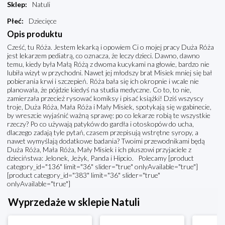
Sklep
:
Natuli
Płeć
:
Dziecięce
Opis produktu
Cześć, tu Róża. Jestem lekarką i opowiem Ci o mojej pracy Duża Róża
jest lekarzem pediatrą, co oznacza, że leczy dzieci. Dawno, dawno
temu, kiedy była Małą Różą z dwoma kucykami na głowie, bardzo nie
lubiła wizyt w przychodni. Nawet jej młodszy brat Misiek mniej się bał
pobierania krwi i szczepień. Róża bała się ich okropnie i wcale nie
planowała, że pójdzie kiedyś na studia medyczne. Co to, to nie,
zamierzała przecież rysować komiksy i pisać książki! Dziś wszyscy
troje, Duża Róża, Mała Róża i Mały Misiek, spotykają się w gabinecie,
by wreszcie wyjaśnić ważną sprawę: po co lekarze robią te wszystkie
rzeczy? Po co używają patyków do gardła i otoskopów do ucha,
dlaczego zadają tyle pytań, czasem przepisują wstrętne syropy, a
nawet wymyślają dodatkowe badania? Twoimi przewodnikami będą
Duża Róża, Mała Róża, Mały Misiek i ich pluszowi przyjaciele z
dzieciństwa: Jelonek, Jeżyk, Panda i Hipcio. Polecamy [product
category_id="136" limit="36" slider="true" onlyAvailable="true"]
[product category_id="383" limit="36" slider="true"
onlyAvailable="true"]
Wyprzedaże w sklepie Natuli