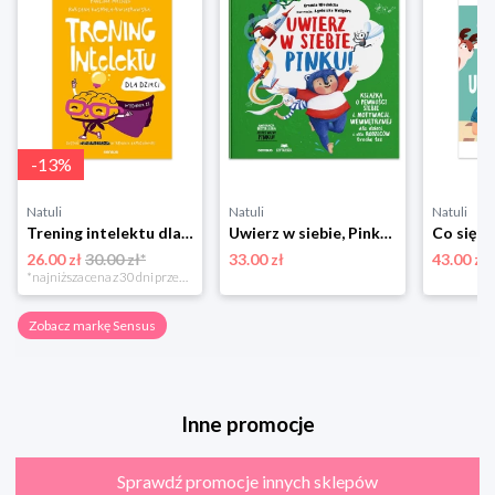
-
13
%
Natuli
Natuli
Natuli
Trening intelektu dla dzieci Sensus
Uwierz w siebie, Pinku! Książka o pewności siebie i motywacji wewnętrznej dla dzieci i rodziców trochę też Sensus
26.00 zł
30.00 zł*
33.00 zł
43.00 zł
*najniższa cena z 30 dni przed obniżką
Zobacz markę Sensus
Inne promocje
Sprawdź promocje innych sklepów