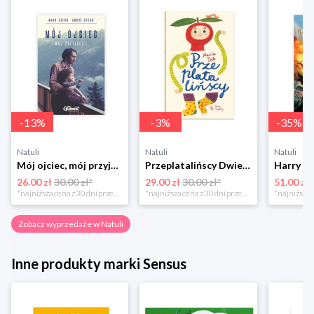
-
13
%
-
3
%
-
35
%
Natuli
Natuli
Natuli
Mój ojciec, mój przyjaciel Element
Przeplatalińscy Dwie siostry
26.00 zł
30.00 zł*
29.00 zł
30.00 zł*
51.00 zł
*najniższa cena z 30 dni przed obniżką
*najniższa cena z 30 dni przed obniżką
Zobacz wyprzedaże w Natuli
Inne produkty marki Sensus