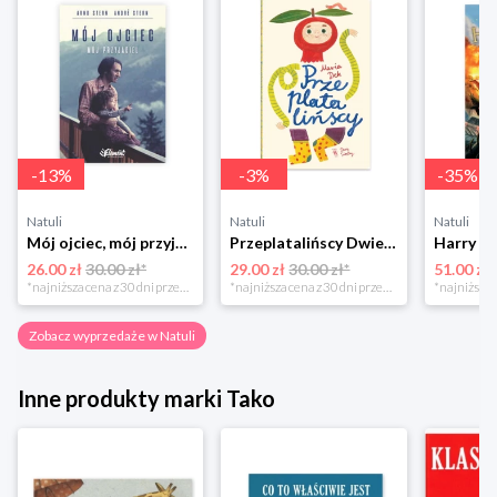
-
13
%
-
3
%
-
35
%
Natuli
Natuli
Natuli
Mój ojciec, mój przyjaciel Element
Przeplatalińscy Dwie siostry
26.00 zł
30.00 zł*
29.00 zł
30.00 zł*
51.00 zł
*najniższa cena z 30 dni przed obniżką
*najniższa cena z 30 dni przed obniżką
Zobacz wyprzedaże w Natuli
Inne produkty marki Tako