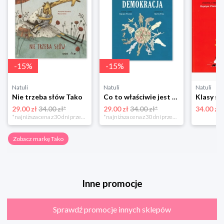
-
15
%
-
15
%
Natuli
Natuli
Natuli
Nie trzeba słów Tako
Co to właściwie jest demokracja Tako
29.00 zł
34.00 zł*
29.00 zł
34.00 zł*
34.00 zł
*najniższa cena z 30 dni przed obniżką
*najniższa cena z 30 dni przed obniżką
Zobacz markę Tako
Inne promocje
Sprawdź promocje innych sklepów