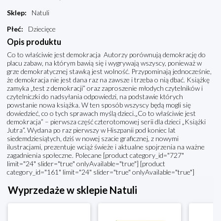
Sklep
:
Natuli
Płeć
:
Dziecięce
Opis produktu
Co to właściwie jest demokracja Autorzy porównują demokrację do
placu zabaw, na którym bawią się i wygrywają wszyscy, ponieważ w
grze demokratycznej stawką jest wolność. Przypominają jednocześnie,
że demokracja nie jest dana raz na zawsze i trzeba o nią dbać. Książkę
zamyka „test z demokracji” oraz zaproszenie młodych czytelników i
czytelniczki do nadsyłania odpowiedzi, na podstawie których
powstanie nowa książka. W ten sposób wszyscy będą mogli się
dowiedzieć, co o tych sprawach myślą dzieci.„Co to właściwie jest
demokracja” – pierwsza część czterotomowej serii dla dzieci „Książki
Jutra”. Wydana po raz pierwszy w Hiszpanii pod koniec lat
siedemdziesiątych, dziś w nowej szacie graficznej, z nowymi
ilustracjami, prezentuje wciąż świeże i aktualne spojrzenia na ważne
zagadnienia społeczne. Polecane [product category_id="727"
limit="24" slider="true" onlyAvailable="true"] [product
category_id="161" limit="24" slider="true" onlyAvailable="true"]
Wyprzedaże w sklepie Natuli