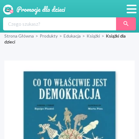
Promocje
Strona Główna
>
Produkty
>
Edukacja
>
Książki
>
Książki dla
Produkty
dzieci
Sklepy
Blog
Wyprawka