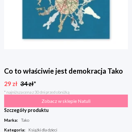
Co to właściwie jest demokracja Tako
29
zł
34
zł
*
* najniższa cena z 30 dni przed obniżką
Zobacz w sklepie Natuli
Szczegóły produktu
Marka
:
Tako
Kategoria
:
Książki dla dzieci