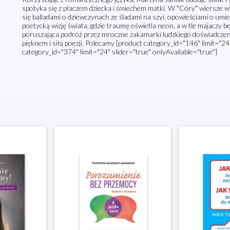
spotyka się z płaczem dziecka i śmiechem matki. W "Córy" wiersze w
się balladami o dziewczynach ze śladami na szyi, opowieściami o umie
poetycką wizję świata, gdzie traumę oświetla neon, a w tle majaczy b
poruszająca podróż przez mroczne zakamarki ludzkiego doświadcze
pięknem i siłą poezji. Polecamy [product category_id="146" limit="24
category_id="374" limit="24" slider="true" onlyAvailable="true"]