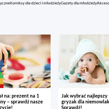
zyczne
Komiksy dla dzieci i młodzieży
Gazety dla młodzieży
Akcesor
ł na: prezent na 1
Jak wybrać najlepszy
iny – sprawdź nasze
gryzak dla niemowla
zycje!
Sprawdź!