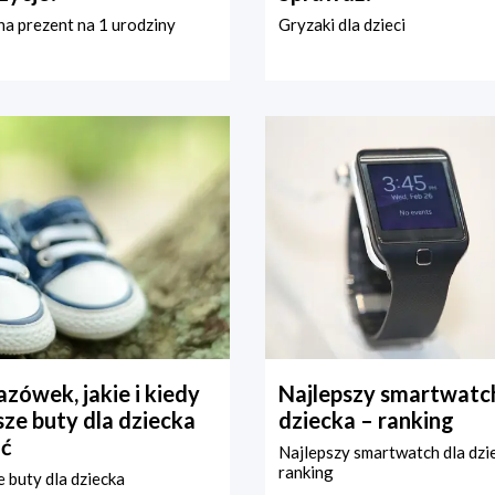
a prezent na 1 urodziny
Gryzaki dla dzieci
zówek, jakie i kiedy
Najlepszy smartwatch
ze buty dla dziecka
dziecka – ranking
ć
Najlepszy smartwatch dla dzi
ranking
 buty dla dziecka