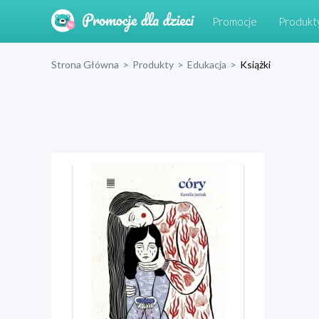
Promocje
Produkt
Strona Główna
>
Produkty
>
Edukacja
>
Książki