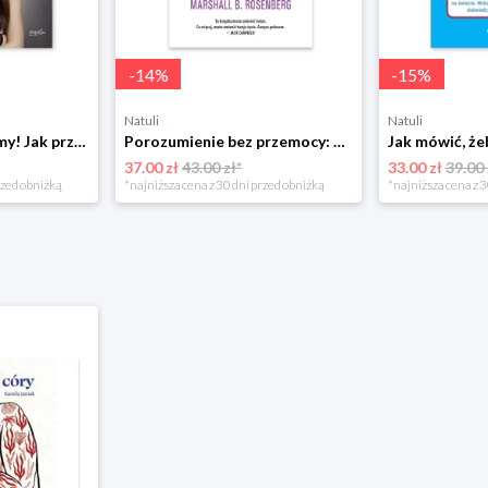
-
14
%
-
15
%
Natuli
Natuli
Już się nie rozumiemy! Jak przeżyć czas trzaskających drzwi Esprit
Porozumienie bez przemocy: o języku życia Czarna owca
37.00 zł
43.00 zł*
33.00 zł
39.00 
rzed obniżką
*najniższa cena z 30 dni przed obniżką
*najniższa cena z 3