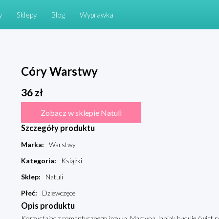
y
Sklepy
Blog
Wyprawka
Córy Warstwy
36
zł
Zobacz w sklepie Natuli
Szczegóły produktu
Marka
:
Warstwy
Kategoria
:
Książki
Sklep
:
Natuli
Płeć
:
Dziewczęce
Opis produktu
Korzystając z romantycznego języka, Martyna Janiak buduje świat r