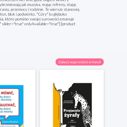
ybrzmiewają jak muzyka, mając refreny, stając
raniu, przemocy i rodzinie. Te wiersze stanowią
eton, blok i podwórko. "Córy" to głęboko
nia, które pomimo swojej surowości emanuje
" slider="true" onlyAvailable="true"] [product
Zobacz wyprzedaże w Natuli