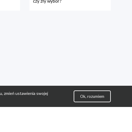
czy zły wybór?
u, zmień ustawienia swojej
Ok, rozumiem