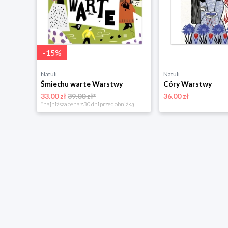
-
15
%
Natuli
Natuli
Śmiechu warte Warstwy
Córy Warstwy
33.00 zł
39.00 zł*
36.00 zł
*najniższa cena z 30 dni przed obniżką