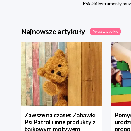
Książki
Instrumenty mu
Najnowsze artykuły
Pokaż wszystkie
Zawsze na czasie: Zabawki
Pomys
Psi Patrol i inne produkty z
urodz
bajkowym motywem
propo