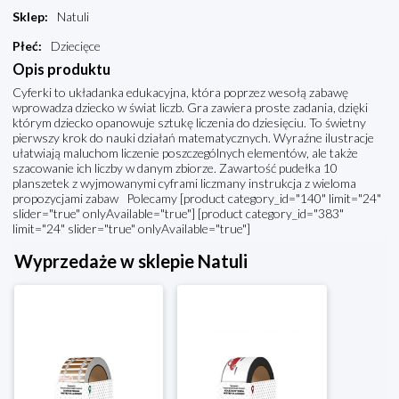
Sklep
:
Natuli
Płeć
:
Dziecięce
Opis produktu
Cyferki to układanka edukacyjna, która poprzez wesołą zabawę
wprowadza dziecko w świat liczb. Gra zawiera proste zadania, dzięki
którym dziecko opanowuje sztukę liczenia do dziesięciu. To świetny
pierwszy krok do nauki działań matematycznych. Wyraźne ilustracje
ułatwiają maluchom liczenie poszczególnych elementów, ale także
szacowanie ich liczby w danym zbiorze. Zawartość pudełka 10
planszetek z wyjmowanymi cyframi liczmany instrukcja z wieloma
propozycjami zabaw Polecamy [product category_id="140" limit="24"
slider="true" onlyAvailable="true"] [product category_id="383"
limit="24" slider="true" onlyAvailable="true"]
Wyprzedaże w sklepie Natuli