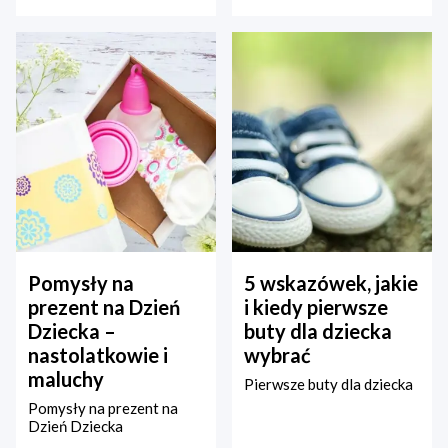
Pomysły na
5 wskazówek, jakie
prezent na Dzień
i kiedy pierwsze
Dziecka –
buty dla dziecka
nastolatkowie i
wybrać
maluchy
Pierwsze buty dla dziecka
Pomysły na prezent na
Dzień Dziecka