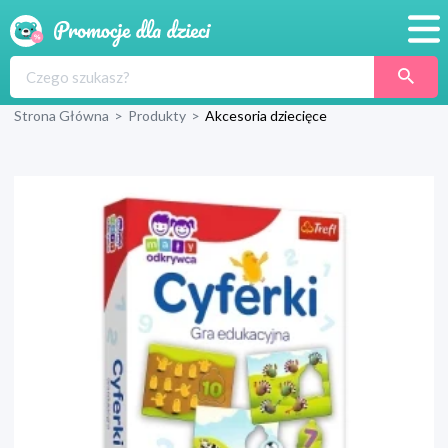
Promocje
Strona Główna
>
Produkty
>
Akcesoria dziecięce
Produkty
Sklepy
Blog
Wyprawka