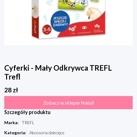
Cyferki - Mały Odkrywca TREFL
Trefl
28
zł
Zobacz w sklepie Natuli
Szczegóły produktu
Marka
:
TREFL
Kategoria
:
Akcesoria dziecięce