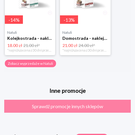
-
14
%
-
13
%
Natuli
Natuli
Kolejkostrada - naklejaj tory Zuzutoys
Domostrada - naklejaj ulice Zuzutoys
18.00 zł
21.00 zł*
21.00 zł
24.00 zł*
*najniższa cena z 30 dni przed obniżką
*najniższa cena z 30 dni przed obniżką
Zobacz wyprzedaże w Natuli
Inne promocje
Sprawdź promocje innych sklepów