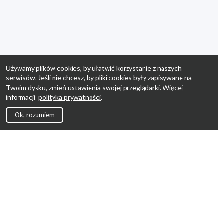
Używamy plików cookies, by ułatwić korzystanie z naszych
serwisów. Jeśli nie chcesz, by pliki cookies były zapisywane na
Twoim dysku, zmień ustawienia swojej przeglądarki. Więcej
informacji:
polityka prywatności
.
Ok, rozumiem