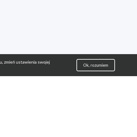
u, zmień ustawienia swojej
Ok, rozumiem
lityka Prywatności
ontakt
gulamin