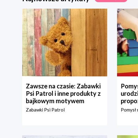
Zawsze na czasie: Zabawki
Pomys
Psi Patrol i inne produkty z
urodz
bajkowym motywem
propo
Zabawki Psi Patrol
Pomysł n