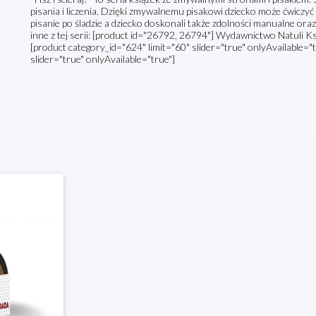
pisania i liczenia. Dzięki zmywalnemu pisakowi dziecko może ćwiczyć pi
pisanie po śladzie a dziecko doskonali także zdolności manualne or
inne z tej serii: [product id="26792, 26794"] Wydawnictwo Natuli Ks
[product category_id="624" limit="60" slider="true" onlyAvailable="
slider="true" onlyAvailable="true"]