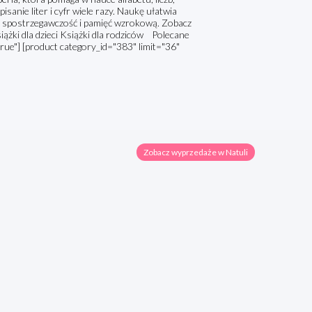
sanie liter i cyfr wiele razy. Naukę ułatwia
az spostrzegawczość i pamięć wzrokową. Zobacz
iążki dla dzieci Książki dla rodziców Polecane
true"] [product category_id="383" limit="36"
Zobacz wyprzedaże w Natuli