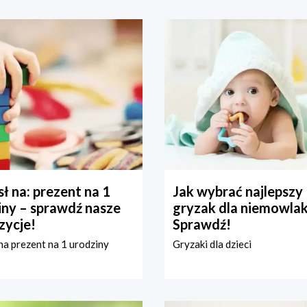
ł na: prezent na 1
Jak wybrać najlepszy
iny – sprawdź nasze
gryzak dla niemowla
zycje!
Sprawdź!
a prezent na 1 urodziny
Gryzaki dla dzieci