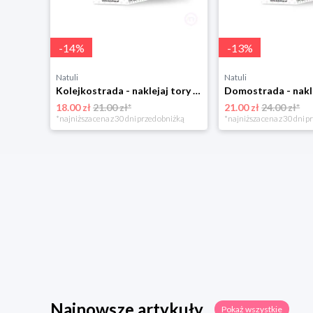
-
14
%
-
13
%
Natuli
Natuli
Kolejkostrada - naklejaj tory Zuzutoys
18.00 zł
21.00 zł*
21.00 zł
24.00 zł*
*najniższa cena z 30 dni przed obniżką
*najniższa cena z 30 dni p
Najnowsze artykuły
Pokaż wszystkie