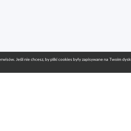
rwisów. Jeśli nie chcesz, by pliki cookies były zapisywane na Twoim dysk
a
Przepisy dla dzieci
Po
Nuumi.pl - moda online
K
Megarabaty.pl
Re