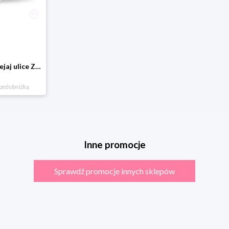
Domostrada - naklejaj ulice Zuzutoys
rzed obniżką
Inne promocje
Sprawdź promocje innych sklepów