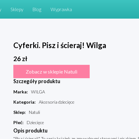
y
Sklepy
Blog
Wyprawka
Cyferki. Pisz i ścieraj! Wilga
26
zł
Zobacz w sklepie Natuli
Szczegóły produktu
Marka
:
WILGA
Kategoria
:
Akcesoria dziecięce
Sklep
:
Natuli
Płeć
:
Dziecięce
Opis produktu
"Pisz i ścieraj!" To seria książek ze zmywalnymi stronami i pisakiem. 