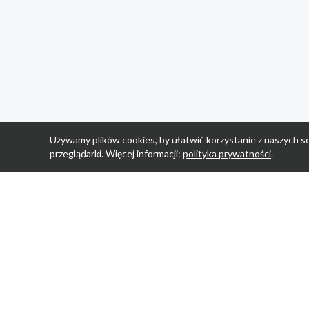
Używamy plików cookies, by ułatwić korzystanie z naszych se
przeglądarki. Więcej informacji:
polityka prywatności
.
Strona Główn
Promocje
Sklepy
Wyprawka