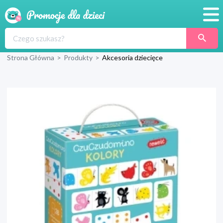
Promocje
Strona Główna
>
Produkty
>
Akcesoria dziecięce
Produkty
Sklepy
Blog
Wyprawka