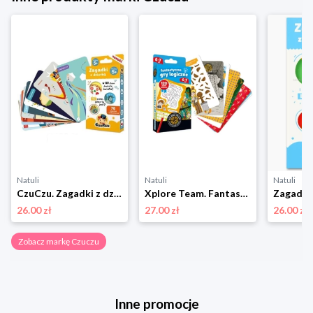
Natuli
Natuli
Natuli
CzuCzu. Zagadki z dziurką dla dzieci 5+ Czuczu
Xplore Team. Fantastyczne gry logiczne 6-7 lat Czuczu
26.00 zł
27.00 zł
26.00 zł
Zobacz markę Czuczu
Inne promocje