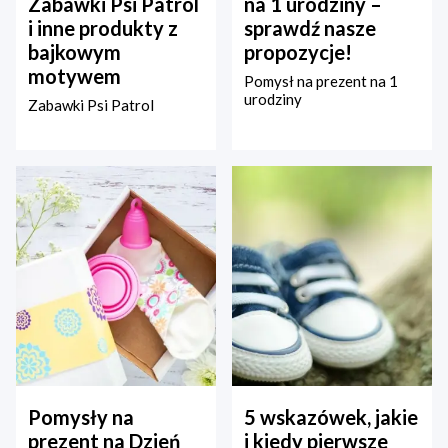
Zabawki Psi Patrol
na 1 urodziny –
i inne produkty z
sprawdź nasze
bajkowym
propozycje!
motywem
Pomysł na prezent na 1
urodziny
Zabawki Psi Patrol
Pomysły na
5 wskazówek, jakie
prezent na Dzień
i kiedy pierwsze