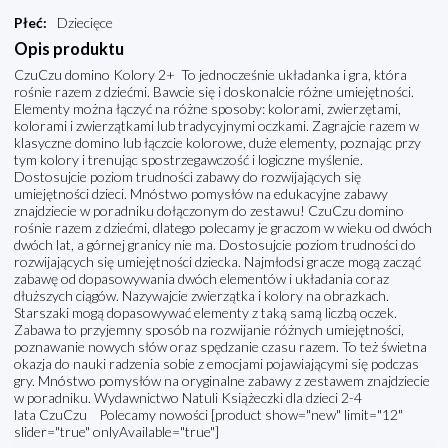
Płeć
:
Dziecięce
Opis produktu
CzuCzu domino Kolory 2+ To jednocześnie układanka i gra, która
rośnie razem z dziećmi. Bawcie się i doskonalcie różne umiejętności.
Elementy można łączyć na różne sposoby: kolorami, zwierzętami,
kolorami i zwierzątkami lub tradycyjnymi oczkami. Zagrajcie razem w
klasyczne domino lub łączcie kolorowe, duże elementy, poznając przy
tym kolory i trenując spostrzegawczość i logiczne myślenie.
Dostosujcie poziom trudności zabawy do rozwijających się
umiejętności dzieci. Mnóstwo pomysłów na edukacyjne zabawy
znajdziecie w poradniku dołączonym do zestawu! CzuCzu domino
rośnie razem z dziećmi, dlatego polecamy je graczom w wieku od dwóch
dwóch lat, a górnej granicy nie ma. Dostosujcie poziom trudności do
rozwijających się umiejętności dziecka. Najmłodsi gracze mogą zacząć
zabawę od dopasowywania dwóch elementów i układania coraz
dłuższych ciągów. Nazywajcie zwierzątka i kolory na obrazkach.
Starszaki mogą dopasowywać elementy z taką samą liczbą oczek.
Zabawa to przyjemny sposób na rozwijanie różnych umiejętności,
poznawanie nowych słów oraz spędzanie czasu razem. To też świetna
okazja do nauki radzenia sobie z emocjami pojawiającymi się podczas
gry. Mnóstwo pomysłów na oryginalne zabawy z zestawem znajdziecie
w poradniku. Wydawnictwo Natuli Książeczki dla dzieci 2-4
lata CzuCzu Polecamy nowości [product show="new" limit="12"
slider="true" onlyAvailable="true"]