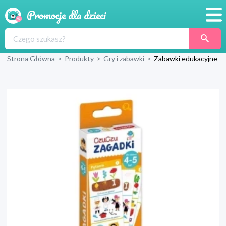
Promocje
Strona Główna
>
Produkty
>
Gry i zabawki
>
Zabawki edukacyjne
Produkty
Sklepy
Blog
Wyprawka