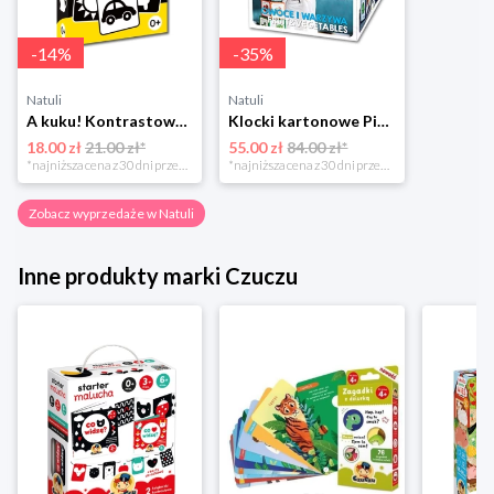
-
14
%
-
35
%
Natuli
Natuli
A kuku! Kontrastowe obrazki. Karty kontrastowe + poradnik 0+ Edgard
Klocki kartonowe Piramida Zabaw. Owoce i Warzywa Piramida zabaw
18.00 zł
21.00 zł*
55.00 zł
84.00 zł*
*najniższa cena z 30 dni przed obniżką
*najniższa cena z 30 dni przed obniżką
Zobacz wyprzedaże w Natuli
Inne produkty marki Czuczu