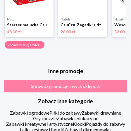
Natuli
Natuli
Natuli
Starter malucha Czuczu
CzuCzu. Zagadki z dziurką dla dzieci 4+ Czuczu
48.00 zł
26.00 zł
52.00 zł
Zobacz markę Czuczu
Inne promocje
Sprawdź promocje innych sklepów
Zobacz inne kategorie
Zabawki ogrodowe
Piłki do zabawy
Zabawki drewniane
Gry i puzzle
Zabawki edukacyjne
Zabawki kreatywne i artystyczne
Klocki
Pojazdy do zabawy
Lalki, zestawy i figurki
Zabawki dla niemowląt