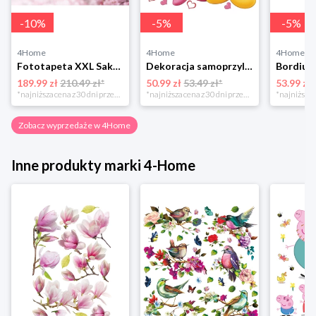
-
10
%
-
5
%
-
5
%
4Home
4Home
4Home
Fototapeta XXL Sakura 360 x 254 cm, 4 części 4-Home
Dekoracja samoprzylepna Minnie i Mickey, różowa, 42,5 x 65 cm 4-Home
189.99 zł
210.49 zł*
50.99 zł
53.49 zł*
53.99 zł
*najniższa cena z 30 dni przed obniżką
*najniższa cena z 30 dni przed obniżką
Zobacz wyprzedaże w 4Home
Inne produkty marki 4-Home