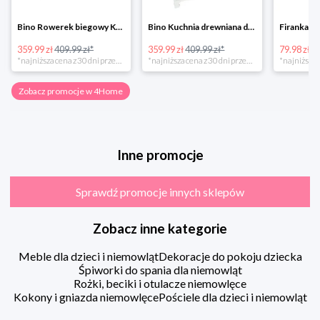
Bino Rowerek biegowy Krecik
Bino Kuchnia drewniana dla dzieci Provence
359.99 zł
409.99 zł*
359.99 zł
409.99 zł*
79.98 zł
13
*najniższa cena z 30 dni przed obniżką
*najniższa cena z 30 dni przed obniżką
Zobacz promocje w 4Home
Inne promocje
Sprawdź promocje innych sklepów
Zobacz inne kategorie
Meble dla dzieci i niemowląt
Dekoracje do pokoju dziecka
Śpiworki do spania dla niemowląt
Rożki, beciki i otulacze niemowlęce
Kokony i gniazda niemowlęce
Pościele dla dzieci i niemowląt