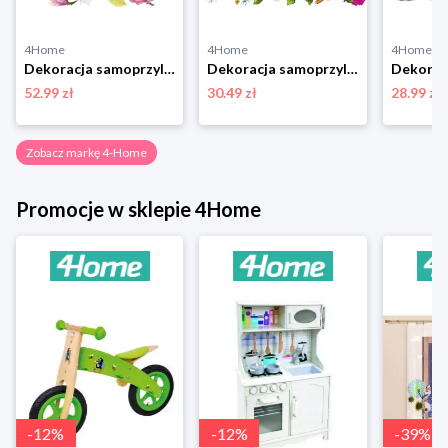
4Home
4Home
4Home
Dekoracja samoprzylepna Magnolia Flowers, 42,5 x 65 cm 4-Home
Dekoracja samoprzylepna Birds, 30 x 30 cm 4-Home
52.99 zł
30.49 zł
28.99 zł
Zobacz markę 4-Home
Promocje w sklepie 4Home
-
12
%
-
12
%
-
39
%