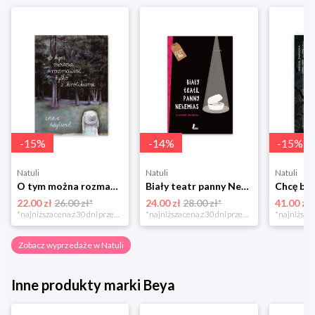
-
15
%
-
14
%
-
15
%
Natuli
Natuli
Natuli
O tym można rozmawiać tylko z królikami Zakamarki
Biały teatr panny Nehemias
22.00 zł
26.00 zł*
24.00 zł
28.00 zł*
41.00 zł
*najniższa cena z 30 dni przed obniżką
*najniższa cena z 30 dni przed obniżką
Zobacz wyprzedaże w Natuli
Inne produkty marki Beya