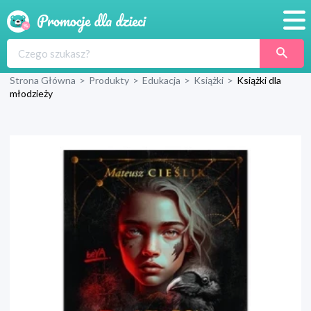
Promocje
Strona Główna
>
Produkty
>
Edukacja
>
Książki
>
Książki dla
Produkty
młodzieży
Sklepy
Blog
Wyprawka