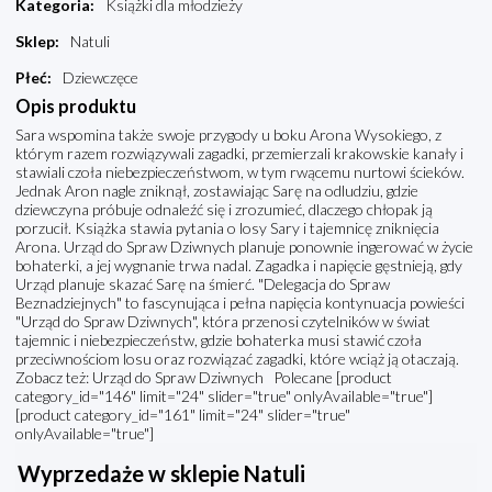
Kategoria
:
Książki dla młodzieży
Sklep
:
Natuli
Płeć
:
Dziewczęce
Opis produktu
Sara wspomina także swoje przygody u boku Arona Wysokiego, z
którym razem rozwiązywali zagadki, przemierzali krakowskie kanały i
stawiali czoła niebezpieczeństwom, w tym rwącemu nurtowi ścieków.
Jednak Aron nagle zniknął, zostawiając Sarę na odludziu, gdzie
dziewczyna próbuje odnaleźć się i zrozumieć, dlaczego chłopak ją
porzucił. Książka stawia pytania o losy Sary i tajemnicę zniknięcia
Arona. Urząd do Spraw Dziwnych planuje ponownie ingerować w życie
bohaterki, a jej wygnanie trwa nadal. Zagadka i napięcie gęstnieją, gdy
Urząd planuje skazać Sarę na śmierć. "Delegacja do Spraw
Beznadziejnych" to fascynująca i pełna napięcia kontynuacja powieści
"Urząd do Spraw Dziwnych", która przenosi czytelników w świat
tajemnic i niebezpieczeństw, gdzie bohaterka musi stawić czoła
przeciwnościom losu oraz rozwiązać zagadki, które wciąż ją otaczają.
Zobacz też: Urząd do Spraw Dziwnych Polecane [product
category_id="146" limit="24" slider="true" onlyAvailable="true"]
[product category_id="161" limit="24" slider="true"
onlyAvailable="true"]
Wyprzedaże w sklepie Natuli