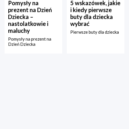
Pomysły na
5 wskazówek, jakie
prezent na Dzień
i kiedy pierwsze
Dziecka –
buty dla dziecka
nastolatkowie i
wybrać
maluchy
Pierwsze buty dla dziecka
Pomysły na prezent na
Dzień Dziecka