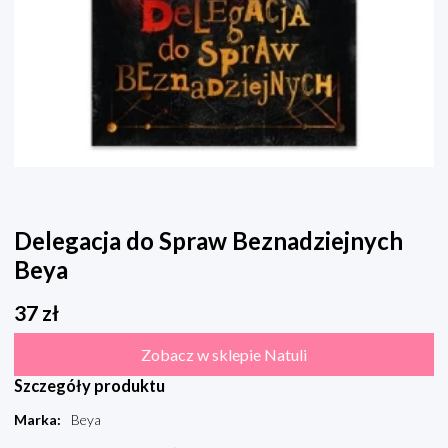
Delegacja do Spraw Beznadziejnych
Beya
37
zł
Zobacz w sklepie Natuli
Szczegóły produktu
Marka
:
Beya