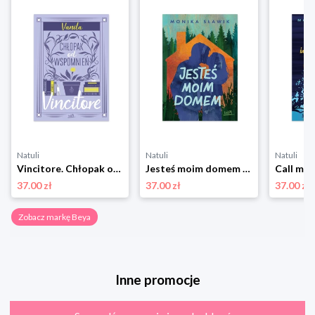
Natuli
Natuli
Natuli
Vincitore. Chłopak od wspomnień Beya
Jesteś moim domem Beya
37.00 zł
37.00 zł
37.00 zł
Zobacz markę Beya
Inne promocje