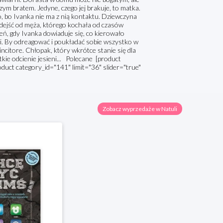
zym bratem. Jedyne, czego jej brakuje, to matka.
 bo Ivanka nie ma z nią kontaktu. Dziewczyna
ń odejść od męża, którego kochała od czasów
zień, gdy Ivanka dowiaduje się, co kierowało
rki. By odreagować i poukładać sobie wszystko w
Vincitore. Chłopak, który wkrótce stanie się dla
kie odcienie jesieni... Polecane [product
oduct category_id="141" limit="36" slider="true"
Zobacz wyprzedaże w Natuli