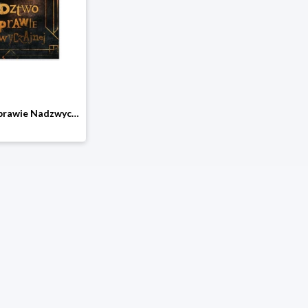
Śledztwo w Sprawie Nadzwyczajnej Beya