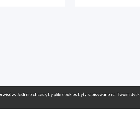
rwisów. Jeśli nie chcesz, by pliki cookies były zapisywane na Twoim dysk
a
Przepisy dla dzieci
Po