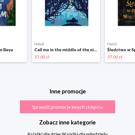
Natuli
Natuli
m Beya
Call me in the middle of the night Beya
37.00 zł
37.00 zł
Inne promocje
Sprawdź promocje innych sklepów
Zobacz inne kategorie
Książki dla dzieci
Książki dla młodzieży