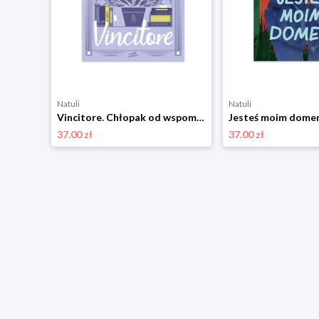
Natuli
Natuli
Vincitore. Chłopak od wspomnień Beya
Jesteś moim dome
37.00 zł
37.00 zł