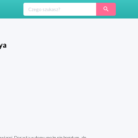
ya
kawiarni. Dorasta w domu może nie bogatym, ale