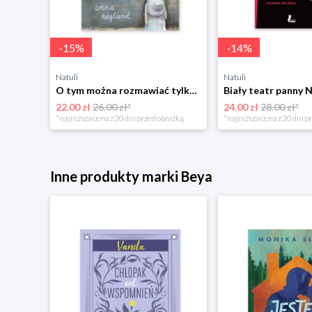
-
15
%
-
14
%
Natuli
Natuli
O tym można rozmawiać tylko z królikami Zakamarki
Biały teatr panny 
22.00 zł
26.00 zł*
24.00 zł
28.00 zł*
*najniższa cena z 30 dni przed obniżką
*najniższa cena z 30 dni p
Inne produkty marki Beya