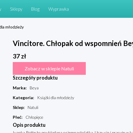
y
Sklepy
Blog
Wyprawka
 dla młodzieży
Vincitore. Chłopak od wspomnień Be
37
zł
Zobacz w sklepie Natuli
Szczegóły produktu
Marka
:
Beya
Kategoria
:
Książki dla młodzieży
Sklep
:
Natuli
Płeć
:
Chłopięce
Opis produktu
Ivanka Rotte to poukładana osiemnastolatka. Uczy się i pracuje w 