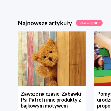
Najnowsze artykuły
Pokaż wszystkie
Zawsze na czasie: Zabawki
Pomys
Psi Patrol i inne produkty z
urodz
bajkowym motywem
propo