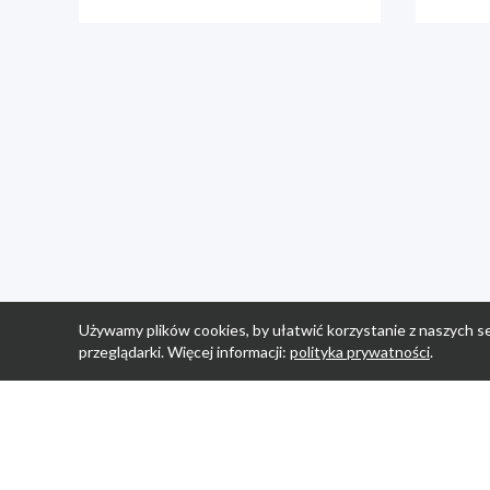
Używamy plików cookies, by ułatwić korzystanie z naszych se
przeglądarki. Więcej informacji:
polityka prywatności
.
Strona Główn