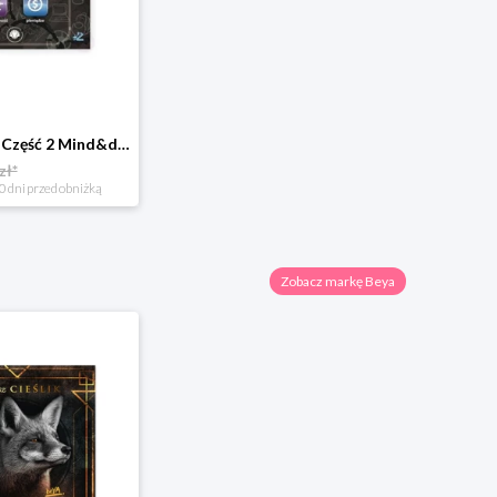
Chcę być kimś Część 2 Mind&dream michał zawadka
zł*
0 dni przed obniżką
Zobacz markę Beya