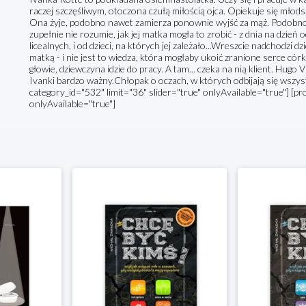
raczej szczęśliwym, otoczona czułą miłością ojca. Opiekuje się młods
Ona żyje, podobno nawet zamierza ponownie wyjść za mąż. Podobno,
zupełnie nie rozumie, jak jej matka mogła to zrobić - z dnia na dzie
licealnych, i od dzieci, na których jej zależało...Wreszcie nadchodzi d
matką - i nie jest to wiedza, która mogłaby ukoić zranione serce có
głowie, dziewczyna idzie do pracy. A tam... czeka na nią klient. Hugo 
Ivanki bardzo ważny.Chłopak o oczach, w których odbijają się wszyst
category_id="532" limit="36" slider="true" onlyAvailable="true"] [pr
onlyAvailable="true"]