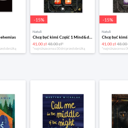
-
15
%
-
15
%
Natuli
Natuli
Nehemias
Chcę być kimś Część 1 Mind&dream michał zawadka
41.00 zł
48.00 zł*
41.00 zł
48.00 
rzed obniżką
*najniższa cena z 30 dni przed obniżką
*najniższa cena z 3