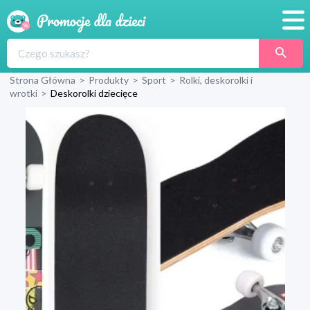
Promocje
Strona Główna
>
Produkty
>
Sport
>
Rolki, deskorolki i
Produkty
wrotki
>
Deskorolki dziecięce
Sklepy
Blog
Wyprawka