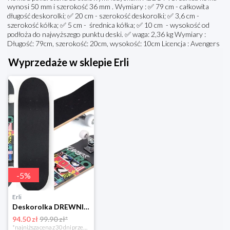
wynosi 50 mm i szerokość 36 mm . Wymiary : ✅ 79 cm - całkowita
długość deskorolki; ✅ 20 cm - szerokość deskorolki; ✅ 3,6 cm -
szerokość kółka; ✅ 5 cm - średnica kółka; ✅ 10 cm - wysokość od
podłoża do najwyższego punktu deski. ✅ waga: 2,36 kg Wymiary :
Długość: 79cm, szerokość: 20cm, wysokość: 10cm Licencja : Avengers
Wyprzedaże w sklepie Erli
-
5
%
Erli
Deskorolka DREWNIANA DUŻA 79 cm dla dzieci SOLIDNA do 80kg FEARLESS MARVEL
94.50 zł
99.90 zł*
*najniższa cena z 30 dni przed obniżką