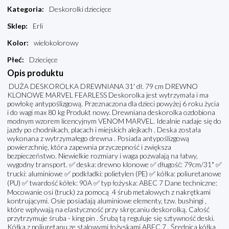
Kategoria
:
Deskorolki dziecięce
Sklep
:
Erli
Kolor
:
wielokolorowy
Płeć
:
Dziecięce
Opis produktu
DUŻA DESKOROLKA DREWNIANA 31' dł. 79 cm DREWNO
KLONOWE MARVEL FEARLESS Deskorolka jest wytrzymała i ma
powłokę antypoślizgową. Przeznaczona dla dzieci powyżej 6 roku życia
i do wagi max 80 kg Produkt nowy. Drewniana deskorolka ozdobiona
modnym wzorem licencyjnym VENOM MARVEL. Idealnie nadaje się do
jazdy po chodnikach, placach i miejskich alejkach . Deska została
wykonana z wytrzymałego drewna . Posiada antypoślizgową
powierzchnię, która zapewnia przyczepność i zwiększa
bezpieczeństwo. Niewielkie rozmiary i waga pozwalają na łatwy,
wygodny transport. ✅ deska: drewno klonowe ✅ długość: 79cm/31" ✅
trucki: aluminiowe ✅ podkładki: polietylen (PE) ✅ kółka: poliuretanowe
(PU) ✅ twardość kółek: 90A ✅ typ łożyska: ABEC 7 Dane techniczne:
Mocowanie osi (truck) za pomocą 4 śrub metalowych z nakrętkami
kontrującymi. Osie posiadają aluminiowe elementy, tzw. bushingi ,
które wpływają na elastyczność przy skręcaniu deskorolką. Całość
przytrzymuje śruba - king pin . Śrubą tą reguluje się sztywność deski.
Kółka z poliuretanu ze stalowymi łożyskami ABEC 7 . Średnica kółka