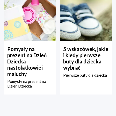
Pomysły na
5 wskazówek, jakie
prezent na Dzień
i kiedy pierwsze
Dziecka –
buty dla dziecka
nastolatkowie i
wybrać
maluchy
Pierwsze buty dla dziecka
Pomysły na prezent na
Dzień Dziecka