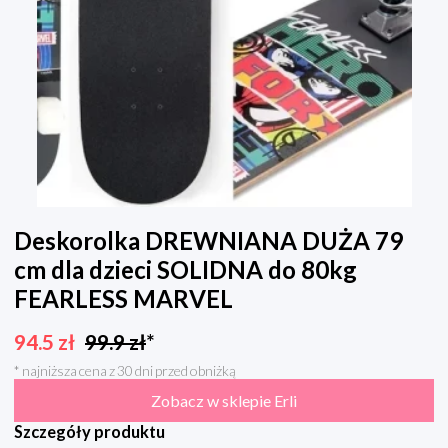
Deskorolka DREWNIANA DUŻA 79
cm dla dzieci SOLIDNA do 80kg
FEARLESS MARVEL
94.5
zł
99.9
zł
*
* najniższa cena z 30 dni przed obniżką
Zobacz w sklepie Erli
Szczegóły produktu