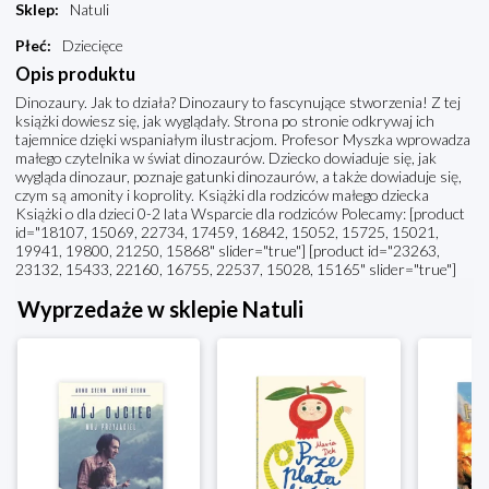
Sklep
:
Natuli
Płeć
:
Dziecięce
Opis produktu
Dinozaury. Jak to działa? Dinozaury to fascynujące stworzenia! Z tej
książki dowiesz się, jak wyglądały. Strona po stronie odkrywaj ich
tajemnice dzięki wspaniałym ilustracjom. Profesor Myszka wprowadza
małego czytelnika w świat dinozaurów. Dziecko dowiaduje się, jak
wygląda dinozaur, poznaje gatunki dinozaurów, a także dowiaduje się,
czym są amonity i koprolity. Książki dla rodziców małego dziecka
Książki o dla dzieci 0-2 lata Wsparcie dla rodziców Polecamy: [product
id="18107, 15069, 22734, 17459, 16842, 15052, 15725, 15021,
19941, 19800, 21250, 15868" slider="true"] [product id="23263,
23132, 15433, 22160, 16755, 22537, 15028, 15165" slider="true"]
Wyprzedaże w sklepie Natuli