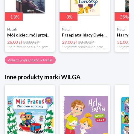
-
13
%
-
3
%
-
35
%
Natuli
Natuli
Natuli
Mój ojciec, mój przyjaciel Element
Przeplatalińscy Dwie siostry
26.00 zł
30.00 zł*
29.00 zł
30.00 zł*
51.00 zł
*najniższa cena z 30 dni przed obniżką
*najniższa cena z 30 dni przed obniżką
Zobacz wyprzedaże w Natuli
Inne produkty marki WILGA