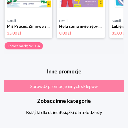
Natuli
Natuli
Natuli
Miś Pracuś. Zimowe zabawy Wilga
Hela sama myje zęby Wilga
Lubię si
35.00 zł
8.00 zł
35.00 zł
Zobacz markę WILGA
Inne promocje
Sprawdź promocje innych sklepów
Zobacz inne kategorie
Książki dla dzieci
Książki dla młodzieży