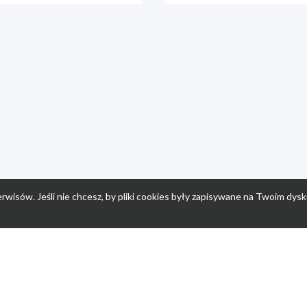
rwisów. Jeśli nie chcesz, by pliki cookies były zapisywane na Twoim dysk
a
Przepisy dla dzieci
Po