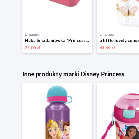
Limango
Limango
NUK 4-częściowy zestaw w kolorze fioletowo-jasnoróżowym rozmiar: onesize
Haba Śniadaniówka "Princess & Horse" w kolorze różowym - 12 m+ rozmiar: onesize
31.00 zł
41.69 zł
Inne produkty marki Disney Princess