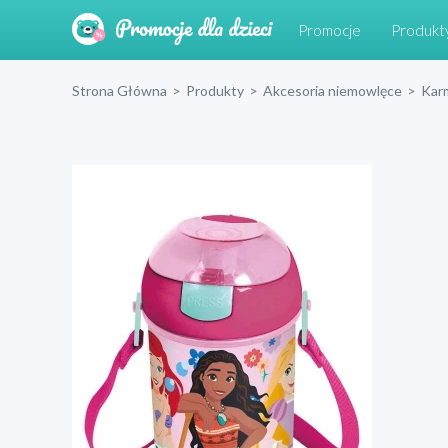
Promocje
Produkt
Strona Główna
>
Produkty
>
Akcesoria niemowlęce
>
Kar