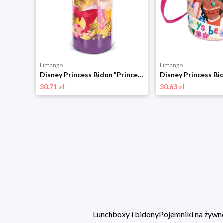
Limango
Limango
Disney Princess Bidon "Princess" w kolorze fioletowym - 530 ml rozmiar: onesize
30.71 zł
30.63 zł
Lunchboxy i bidony
Pojemniki na żywn