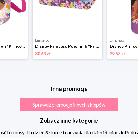
Limango
Limango
Disney Princess Bidon "Princess" w kolorze różowym - 450 ml rozmiar: onesize
Disney Princess Pojemnik "Princess" w kolorze jasnoróżowym na lunch - 18 x 14 x 6 cm rozmiar: onesize
30.63 zł
39.58 zł
Inne promocje
Sprawdź promocje innych sklepów
Zobacz inne kategorie
ość
Termosy dla dzieci
Sztućce i naczynia dla dzieci
Śliniaczki
Podus