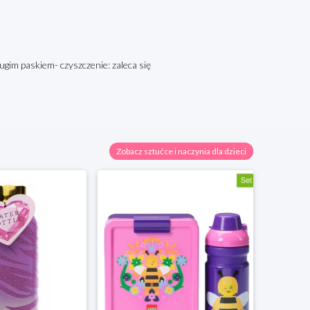
ugim paskiem- czyszczenie: zaleca się
Zobacz sztućce i naczynia dla dzieci