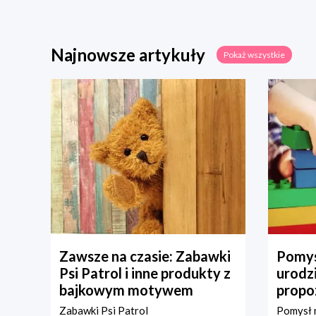
Najnowsze artykuły
Pokaż wszystkie
Zawsze na czasie: Zabawki
Pomys
Psi Patrol i inne produkty z
urodz
bajkowym motywem
propo
Zabawki Psi Patrol
Pomysł n