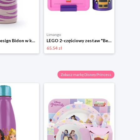
Limango
Limango
Tri-Coastal Design Bidon w kolorze fioletowym - 500 ml rozmiar: onesize
LEGO 2-częściowy zestaw "Bee" w kolorze różowo-fioletowym na lunch rozmiar: onesize
65.54 zł
41.59 zł
Zobacz markę Disney Princess