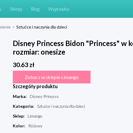
y
Sklepy
Blog
Wyprawka
mienie
>
Sztućce i naczynia dla dzieci
Disney Princess Bidon "Princess" w 
rozmiar: onesize
30.63
zł
Zobacz w sklepie Limango
Szczegóły produktu
Marka
:
Disney Princess
Kategoria
:
Sztućce i naczynia dla dzieci
Sklep
:
Limango
Kolor
:
Różowy