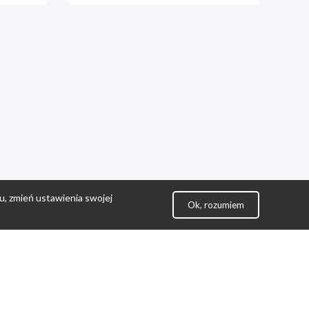
u, zmień ustawienia swojej
Ok, rozumiem
lityka Prywatności