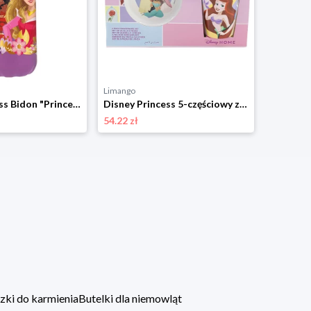
Limango
Disney Princess Bidon "Princess" w kolorze fioletowym - 600 ml rozmiar: onesize
Disney Princess 5-częściowy zestaw "Princess" w kolorze jasnoróżowym rozmiar: onesize
54.22 zł
zki do karmienia
Butelki dla niemowląt