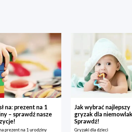
ł na: prezent na 1
Jak wybrać najlepszy
iny – sprawdź nasze
gryzak dla niemowla
zycje!
Sprawdź!
a prezent na 1 urodziny
Gryzaki dla dzieci