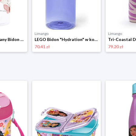
Limango
Limango
a little lovely company Bidon "Butterflies" w kolorze jasnoróżowym - 450 ml rozmiar: onesize
LEGO Bidon "Hydration" w kolorze fioletowym - 500 ml rozmiar: onesize
70.41 zł
79.20 zł