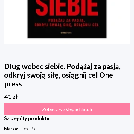
Dług wobec siebie. Podążaj za pasją,
odkryj swoją siłę, osiągnij cel One
press
41
zł
Zobacz w sklepie Natuli
Szczegóły produktu
Marka
:
One Press