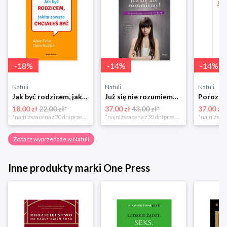
-
18
%
-
14
%
-
14
%
Natuli
Natuli
Natuli
Jak być rodzicem, jakim zawsze chciałeś być Media rodzina
Już się nie rozumiemy! Jak przeżyć czas trzaskających drzwi Esprit
18.00 zł
22.00 zł*
37.00 zł
43.00 zł*
37.00 zł
*najniższa cena z 30 dni przed obniżką
*najniższa cena z 30 dni przed obniżką
Zobacz wyprzedaże w Natuli
Inne produkty marki One Press