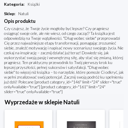
Kategoria
:
Książki
Sklep
:
Natuli
Opis produktu
Czy czujesz, że Twoje życie mogłoby być lepsze? Czy pragniesz
osiągnąć swoje cele, ale nie wiesz, od czego zacząć? Ta książka jest
odpowiedzią na Twoje wątpliwości. "Dług wobec siebie" przeprowadzi
Cię przez najważniejsze etapy transformacji, pomagając zrozumieć
siebie, znaleźć motywację i napisać nowy scenariusz swojego życia. Nie
czekaj na inspirację – zacznij działać już teraz! Dowiedz się, jak
wykorzystać swoją pasję i wewnętrzną siłę, aby stać się zmianą, której
pragniesz. Ten praktyczny przewodnik to Twój pierwszy krok ku
lepszej przyszłości, pełnej sukcesów i satysfakcji. "Dług wobec
siebie" to więcej niż książka – to narzędzie, które pomoże Ci odkryć, jak
w pełni zrealizować swój potencjał. Zacznij swoją podróż ku spełnieniu
już dziś! Polecane [product category_id="146" limit="24" slider="true"
onlyAvailable="true"] [product category_id="161" limit="24"
slider="true" onlyAvailable="true"]
Wyprzedaże w sklepie Natuli