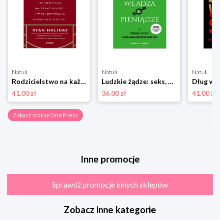
Natuli
Natuli
Natuli
Rodzicielstwo na każdy dzień roku. 366 medytacji na temat miłości i wychowywania wspaniałych dzieci One press
Ludzkie żądze: seks, władza i pieniądze. O trudnej sztuce budowania udanego związku One press
41.00 zł
36.00 zł
41.00 zł
Zobacz markę One Press
Inne promocje
Sprawdź promocje innych sklepów
Zobacz inne kategorie