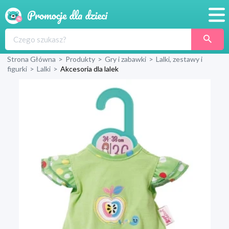
Promocje
Strona Główna
>
Produkty
>
Gry i zabawki
>
Lalki, zestawy i
Produkty
figurki
>
Lalki
>
Akcesoria dla lalek
Sklepy
Blog
Wyprawka