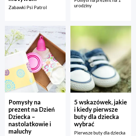
Pomysł na prezent na 1
urodziny
Zabawki Psi Patrol
Pomysły na
5 wskazówek, jakie
prezent na Dzień
i kiedy pierwsze
Dziecka –
buty dla dziecka
nastolatkowie i
wybrać
maluchy
Pierwsze buty dla dziecka