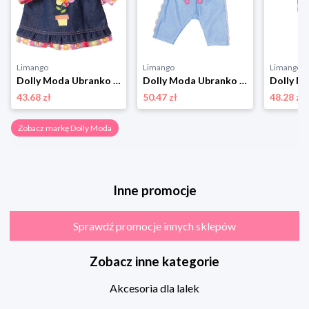
Limango
Limango
Limango
Dolly Moda Ubranko "Dolly Jeans Dress" w kolorze granatowym dla lalek - 12 m+ rozmiar: onesize
Dolly Moda Ubranko dla lalek - 3+ rozmiar: onesize
43.68 zł
50.47 zł
48.28 zł
Zobacz markę Dolly Moda
Inne promocje
Sprawdź promocje innych sklepów
Zobacz inne kategorie
Akcesoria dla lalek