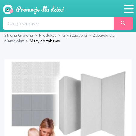
Promocje
Strona Główna
>
Produkty
>
Gry i zabawki
>
Zabawki dla
Produkty
niemowląt
>
Maty do zabawy
Sklepy
Blog
Wyprawka