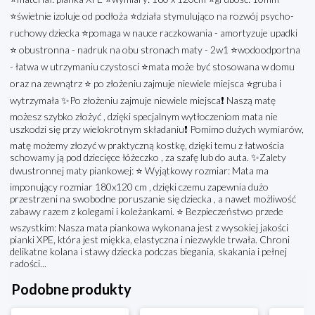
⭐świetnie izoluje od podłoża ⭐działa stymulująco na rozwój psycho-
ruchowy dziecka ⭐pomaga w nauce raczkowania - amortyzuje upadki
⭐ obustronna - nadruk na obu stronach maty - 2w1 ⭐wodoodportna
- łatwa w utrzymaniu czystosci ⭐mata może być stosowana w domu
oraz na zewnątrz ⭐ po złożeniu zajmuje niewiele miejsca ⭐gruba i
wytrzymała ✨Po złożeniu zajmuje niewiele miejsca❗ Naszą matę
możesz szybko złożyć , dzięki specjalnym wytłoczeniom mata nie
uszkodzi się przy wielokrotnym składaniu❗ Pomimo dużych wymiarów,
matę możemy złozyć w praktyczną kostkę, dzięki temu z łatwościa
schowamy ją pod dziecięce łóżeczko , za szafę lub do auta. ✨Zalety
dwustronnej maty piankowej: ⭐ Wyjątkowy rozmiar: Mata ma
imponujący rozmiar 180x120 cm , dzięki czemu zapewnia dużo
przestrzeni na swobodne poruszanie się dziecka , a nawet możliwość
zabawy razem z kolegami i koleżankami. ⭐ Bezpieczeństwo przede
wszystkim: Nasza mata piankowa wykonana jest z wysokiej jakości
pianki XPE, która jest miękka, elastyczna i niezwykle trwała. Chroni
delikatne kolana i stawy dziecka podczas biegania, skakania i pełnej
radości...
Podobne produkty