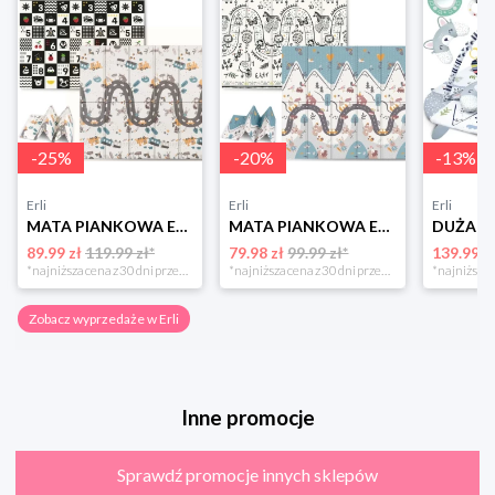
-
25
%
-
20
%
-
13
%
Erli
Erli
Erli
MATA PIANKOWA EDUKACYJNA SKŁADANA DLA DZIECI DUŻA 180x200 PIANKA XPE NUKIDO
MATA PIANKOWA EDUKACYJNA SKŁADANA DLA DZIECI DUŻA 180x200 PIANKA XPE NUKIDO
89.99 zł
119.99 zł*
79.98 zł
99.99 zł*
139.99 z
*najniższa cena z 30 dni przed obniżką
*najniższa cena z 30 dni przed obniżką
Zobacz wyprzedaże w Erli
Inne promocje
Sprawdź promocje innych sklepów