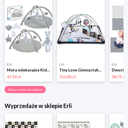
Erli
Erli
Erli
Mata edukacyjna Kidwell Grace bunny z pałąkami i zabawkami
Tiny Love Gimnastyka dla bobasa z pałąkami - Magiczna Kraina - czarno-biała
47.30 zł
312.80 zł
38.79 zł
Zobacz maty do zabawy
Wyprzedaże w sklepie Erli