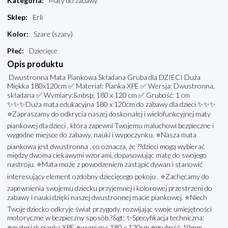
Kategoria
:
Maty do zabawy
Sklep
:
Erli
Kolor
:
Szare (szary)
Płeć
:
Dziecięce
Opis produktu
Dwustronna Mata Piankowa Składana Gruba dla DZIECI Duża
Miękka 180x120cm ✅ Materiał: Pianka XPE ✅ Wersja: Dwustronna,
składana ✅ Wymiary:&nbsp; 180 x 120 cm ✅ Grubość: 1 cm
✨✨✨Duża mata edukacyjna 180 x 120cm do zabawy dla dzieci.✨✨✨
⭐Zapraszamy do odkrycia naszej doskonałej i wielofunkcyjnej maty
piankowej dla dzieci , która zapewni Twojemu maluchowi bezpieczne i
wygodne miejsce do zabawy, nauki i wypoczynku. ⭐Nasza mata
piankowa jest dwustronna , co oznacza, że ??dzieci mogą wybierać
między dwoma ciekawymi wzorami, dopasowując matę do swojego
nastroju. ⭐Mata może z powodzeniem zastąpić dywan i stanowić
interesujący element ozdobny dziecięcego pokoju . ⭐Zachęcamy do
zapewnienia swojemu dziecku przyjemnej i kolorowej przestrzeni do
zabawy i nauki dzięki naszej dwustronnej macie piankowej. ⭐Niech
Twoje dziecko odkryje świat przygody, rozwijając swoje umiejętności
motoryczne w bezpieczny sposób.?‍&gt;️ ✨Specyfikacja techniczna:
⭐materiał: pianka XPE ⭐wymiary: 180 x 120cm ⭐grubość: 10mm