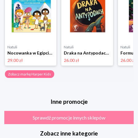
Natuli
Natuli
Natuli
Nocowanka w Egipcie. Akademia mądrego dziecka. Chcę wiedzieć Harper kids
Draka na Antypodach. Czytam, bo lubię Harper kids
29.00 zł
26.00 zł
26.00 zł
Zobacz markę Harper Kids
Inne promocje
Sprawdź promocje innych sklepów
Zobacz inne kategorie