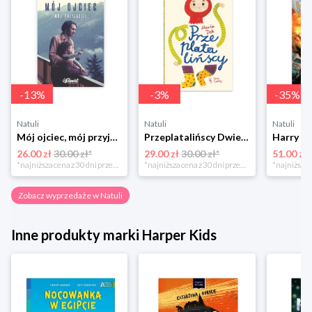
-
13
%
-
3
%
-
35
%
Natuli
Natuli
Natuli
Mój ojciec, mój przyjaciel Element
Przeplatalińscy Dwie siostry
26.00 zł
30.00 zł*
29.00 zł
30.00 zł*
51.00 zł
*najniższa cena z 30 dni przed obniżką
*najniższa cena z 30 dni przed obniżką
Zobacz wyprzedaże w Natuli
Inne produkty marki Harper Kids