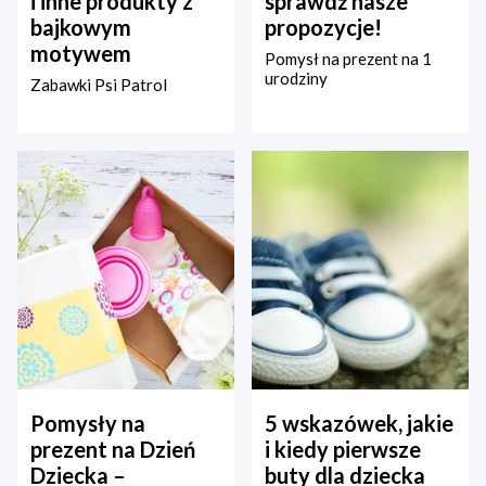
i inne produkty z
sprawdź nasze
bajkowym
propozycje!
motywem
Pomysł na prezent na 1
urodziny
Zabawki Psi Patrol
Pomysły na
5 wskazówek, jakie
prezent na Dzień
i kiedy pierwsze
Dziecka –
buty dla dziecka