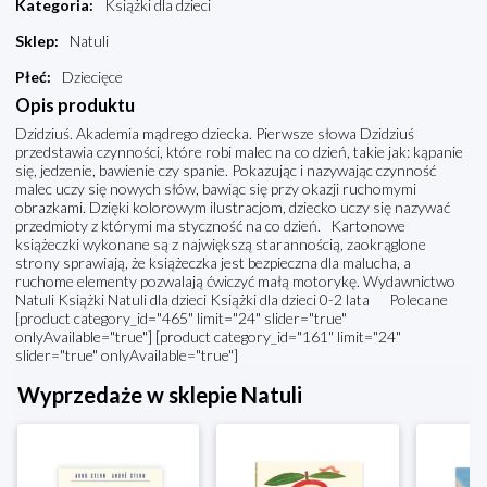
Kategoria
:
Książki dla dzieci
Sklep
:
Natuli
Płeć
:
Dziecięce
Opis produktu
Dzidziuś. Akademia mądrego dziecka. Pierwsze słowa Dzidziuś
przedstawia czynności, które robi malec na co dzień, takie jak: kąpanie
się, jedzenie, bawienie czy spanie. Pokazując i nazywając czynność
malec uczy się nowych słów, bawiąc się przy okazji ruchomymi
obrazkami. Dzięki kolorowym ilustracjom, dziecko uczy się nazywać
przedmioty z którymi ma styczność na co dzień. Kartonowe
książeczki wykonane są z największą starannością, zaokrąglone
strony sprawiają, że książeczka jest bezpieczna dla malucha, a
ruchome elementy pozwalają ćwiczyć małą motorykę. Wydawnictwo
Natuli Książki Natuli dla dzieci Książki dla dzieci 0-2 lata Polecane
[product category_id="465" limit="24" slider="true"
onlyAvailable="true"] [product category_id="161" limit="24"
slider="true" onlyAvailable="true"]
Wyprzedaże w sklepie Natuli