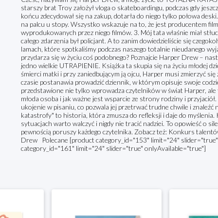
starszy brat Troy założył vloga o skateboardingu, podczas gdy jesz
końcu zdecydował się na zakup, dotarła do niego tylko połowa deski
na palcu u stopy. Wszystko wskazuje na to, że jest producentem film
wyprodukowanych przez niego filmów. 3. Mój tata właśnie miał stłuc
całego zdarzenia był policjant. A to zanim dowiedzieliście się czego
lamach, które spotkaliśmy podczas naszego totalnie nieudanego
przydarza się w życiu coś podobnego? Poznajcie Harper Drew – nastol
jedno wielkie UTRAPIENIE. Książka ta skupia się na życiu młodej dzi
śmierci matki i przy zaniedbującym ją ojcu, Harper musi zmierzyć się 
czasie postanawia prowadzić dziennik, w którym opisuje swoje codzien
przedstawione nie tylko wprowadza czytelników w świat Harper, ale 
młoda osoba i jak ważne jest wsparcie ze strony rodziny i przyjació
ukojenie w pisaniu, co pozwala jej przetrwać trudne chwile i znaleźć
katastrofy" to historia, która zmusza do refleksji i daje do myślenia
sytuacjach warto walczyć i nigdy nie tracić nadziei. To opowieść o sile
pewnością poruszy każdego czytelnika. Zobacz też: Konkurs talentó
Drew Polecane [product category_id="153" limit="24" slider="true" 
category_id="161" limit="24" slider="true" onlyAvailable="true"]