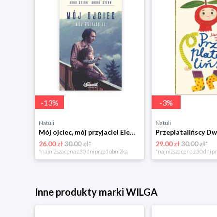
-
13
%
-
3
%
Natuli
Natuli
Trening intelektu dla dzieci Sensus
Mój ojciec, mój przyjaciel Element
Przeplatalińscy Dw
26.00 zł
30.00 zł*
29.00 zł
30.00 zł*
niżką
*najniższa cena z 30 dni przed obniżką
*najniższa cena z 30 dni p
Inne produkty marki WILGA