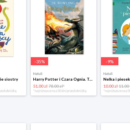
-
35
%
-
9
%
Natuli
Natuli
ie siostry
Harry Potter i Czara Ognia. Tom 4 Media rodzina
51.00 zł
78.00 zł*
10.00 zł
11.00 
rzed obniżką
*najniższa cena z 30 dni przed obniżką
*najniższa cena z 3