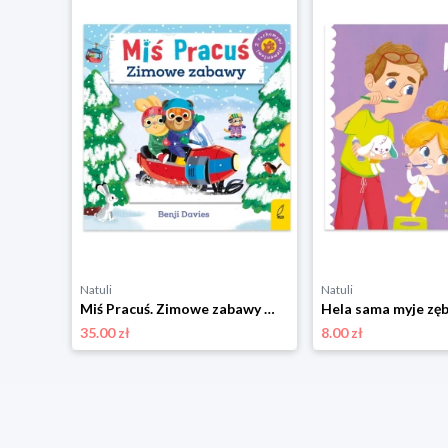
Natuli
Natuli
Jestem Wandzia. Jesień pierwsza klasa Wilga
Miś Pracuś. Zimowe zabawy Wilga
Hela sama myje zę
35.00 zł
8.00 zł