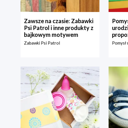
Zawsze na czasie: Zabawki
Pomys
Psi Patrol i inne produkty z
urodz
bajkowym motywem
propo
Zabawki Psi Patrol
Pomysł n