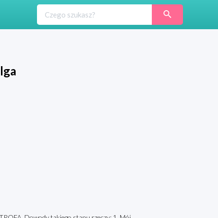
lga
TROFA. Dowody takiego stanu rzeczy: 1. Mój