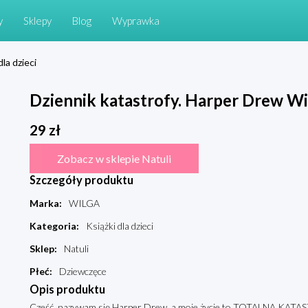
y
Sklepy
Blog
Wyprawka
dla dzieci
Dziennik katastrofy. Harper Drew Wi
29
zł
Zobacz w sklepie Natuli
Szczegóły produktu
Marka
:
WILGA
Kategoria
:
Książki dla dzieci
Sklep
:
Natuli
Płeć
:
Dziewczęce
Opis produktu
Cześć, nazywam się Harper Drew, a moje życie to TOTALNA KATAS