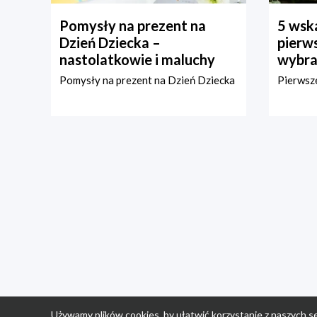
Pomysły na prezent na
5 wska
Dzień Dziecka –
pierws
nastolatkowie i maluchy
wybra
Pomysły na prezent na Dzień Dziecka
Pierwsze
Używamy plików cookies, by ułatwić korzystanie z naszych se