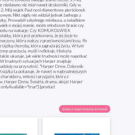
cze niedawno nie miał nawet deskorolki. Gdy w
. 2. Mój wujek Paul nosi diamentowy pierścionek
owym. Nikt nigdy nie widział jednak żadnego z
zkę. Prowadził szkolnego minibusa, a świadkiem
kolwiek o mojej mamie, moim młodszym bracie czy
 wyjazdu na wakacje. Czy KOMUKOLWIEK
atkę, która jest przekonana, że jej życie to
ewczyny, która walczy z przeciwnościami losu. Po
z ciężką chorobą, która zagraża jej życiu. W tym
ne przeżycia, myśli i refleksje. Historia
także ukazuje, jak wiele trudności może napotkać
ł. W trudnych sytuacjach Harper znajduje
 nadzieję na przyszłość. "Harper Drew. Dziennik
. Książka ta pokazuje, że nawet w najtrudniejszych
 charakteru, miłości i przyjaźni, która z
w. Harper Drew, Światła, drama, akcja! Harper
onlyAvailable="true"] [product
Zobacz wyprzedaże w Natuli