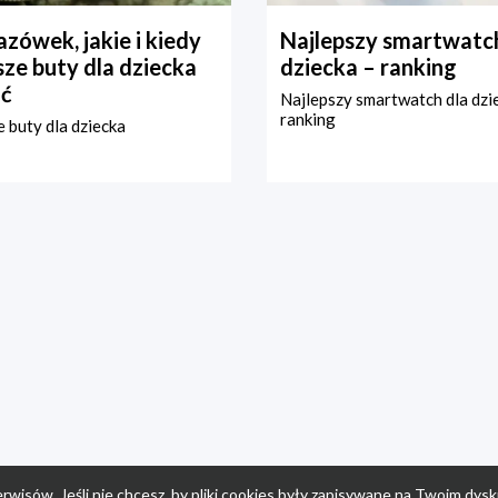
zówek, jakie i kiedy
Najlepszy smartwatch
ze buty dla dziecka
dziecka – ranking
ć
Najlepszy smartwatch dla dzi
ranking
 buty dla dziecka
rwisów. Jeśli nie chcesz, by pliki cookies były zapisywane na Twoim dysk