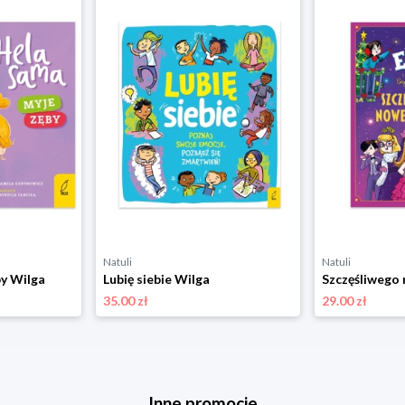
Natuli
Natuli
by Wilga
Lubię siebie Wilga
35.00 zł
29.00 zł
Inne promocje