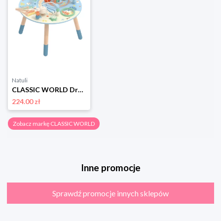
Natuli
CLASSIC WORLD Drewniany Stolik Aktywności "Morskie Życie" Muzyczno Edukacyjny Classic world
224.00 zł
Zobacz markę CLASSIC WORLD
Inne promocje
Sprawdź promocje innych sklepów