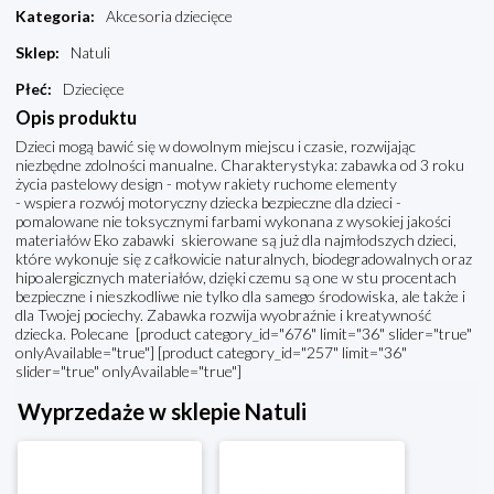
Kategoria
:
Akcesoria dziecięce
Sklep
:
Natuli
Płeć
:
Dziecięce
Opis produktu
Dzieci mogą bawić się w dowolnym miejscu i czasie, rozwijając
niezbędne zdolności manualne. Charakterystyka: zabawka od 3 roku
życia pastelowy design - motyw rakiety ruchome elementy
- wspiera rozwój motoryczny dziecka bezpieczne dla dzieci -
pomalowane nie toksycznymi farbami wykonana z wysokiej jakości
materiałów Eko zabawki skierowane są już dla najmłodszych dzieci,
które wykonuje się z całkowicie naturalnych, biodegradowalnych oraz
hipoalergicznych materiałów, dzięki czemu są one w stu procentach
bezpieczne i nieszkodliwe nie tylko dla samego środowiska, ale także i
dla Twojej pociechy. Zabawka rozwija wyobraźnie i kreatywność
dziecka. Polecane [product category_id="676" limit="36" slider="true"
onlyAvailable="true"] [product category_id="257" limit="36"
slider="true" onlyAvailable="true"]
Wyprzedaże w sklepie Natuli