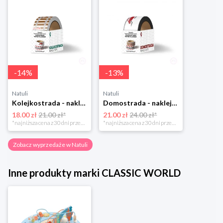
-
14
%
-
13
%
Natuli
Natuli
Kolejkostrada - naklejaj tory Zuzutoys
Domostrada - naklejaj ulice Zuzutoys
18.00 zł
21.00 zł*
21.00 zł
24.00 zł*
*najniższa cena z 30 dni przed obniżką
*najniższa cena z 30 dni przed obniżką
Zobacz wyprzedaże w Natuli
Inne produkty marki CLASSIC WORLD