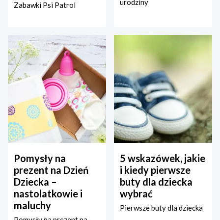
urodziny
Zabawki Psi Patrol
Pomysły na
5 wskazówek, jakie
prezent na Dzień
i kiedy pierwsze
Dziecka –
buty dla dziecka
nastolatkowie i
wybrać
maluchy
Pierwsze buty dla dziecka
Pomysły na prezent na