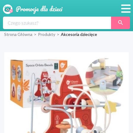
Promocje
Strona Główna
>
Produkty
>
Akcesoria dziecięce
Produkty
Sklepy
Blog
Wyprawka