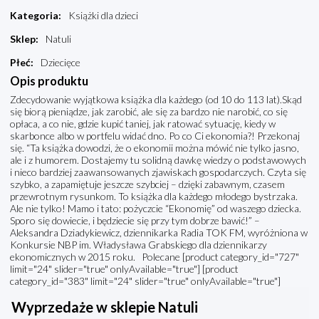
Kategoria
:
Książki dla dzieci
Sklep
:
Natuli
Płeć
:
Dziecięce
Opis produktu
Zdecydowanie wyjątkowa książka dla każdego (od 10 do 113 lat).Skąd
się biorą pieniądze, jak zarobić, ale się za bardzo nie narobić, co się
opłaca, a co nie, gdzie kupić taniej, jak ratować sytuację, kiedy w
skarbonce albo w portfelu widać dno. Po co Ci ekonomia?! Przekonaj
się. “Ta książka dowodzi, że o ekonomii można mówić nie tylko jasno,
ale i z humorem. Dostajemy tu solidną dawkę wiedzy o podstawowych
i nieco bardziej zaawansowanych zjawiskach gospodarczych. Czyta się
szybko, a zapamiętuje jeszcze szybciej – dzięki zabawnym, czasem
przewrotnym rysunkom. To książka dla każdego młodego bystrzaka.
Ale nie tylko! Mamo i tato: pożyczcie “Ekonomię” od waszego dziecka.
Sporo się dowiecie, i będziecie się przy tym dobrze bawić!” –
Aleksandra Dziadykiewicz, dziennikarka Radia TOK FM, wyróżniona w
Konkursie NBP im. Władysława Grabskiego dla dziennikarzy
ekonomicznych w 2015 roku. Polecane [product category_id="727"
limit="24" slider="true" onlyAvailable="true"] [product
category_id="383" limit="24" slider="true" onlyAvailable="true"]
Wyprzedaże w sklepie Natuli