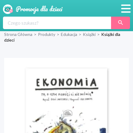
Promocje
Strona Główna
>
Produkty
>
Edukacja
>
Książki
>
Książki dla
Produkty
dzieci
Sklepy
Blog
Wyprawka