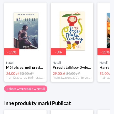
-
13
%
-
3
%
-
35
%
Natuli
Natuli
Natuli
Mój ojciec, mój przyjaciel Element
Przeplatalińscy Dwie siostry
26.00 zł
30.00 zł*
29.00 zł
30.00 zł*
51.00 zł
*najniższa cena z 30 dni przed obniżką
*najniższa cena z 30 dni przed obniżką
Zobacz wyprzedaże w Natuli
Inne produkty marki Publicat