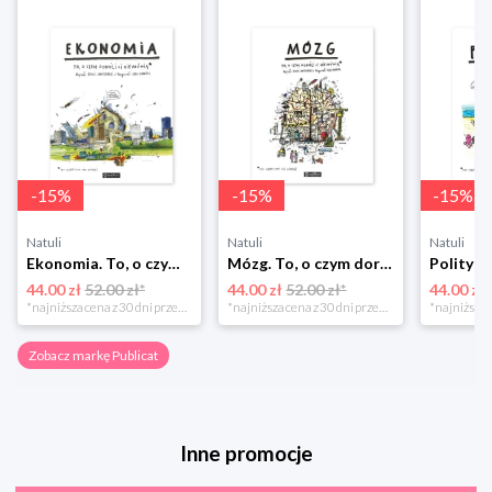
-
15
%
-
15
%
-
15
%
Natuli
Natuli
Natuli
Ekonomia. To, o czym dorośli Ci nie mówią Publicat
Mózg. To, o czym dorośli Ci nie mówią Publicat
44.00 zł
52.00 zł*
44.00 zł
52.00 zł*
44.00 zł
*najniższa cena z 30 dni przed obniżką
*najniższa cena z 30 dni przed obniżką
Zobacz markę Publicat
Inne promocje