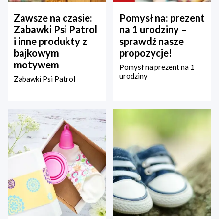
Zawsze na czasie:
Pomysł na: prezent
Zabawki Psi Patrol
na 1 urodziny –
i inne produkty z
sprawdź nasze
bajkowym
propozycje!
motywem
Pomysł na prezent na 1
urodziny
Zabawki Psi Patrol