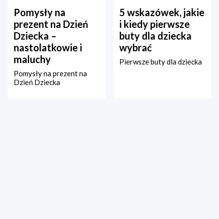
Pomysły na
5 wskazówek, jakie
prezent na Dzień
i kiedy pierwsze
Dziecka –
buty dla dziecka
nastolatkowie i
wybrać
maluchy
Pierwsze buty dla dziecka
Pomysły na prezent na
Dzień Dziecka