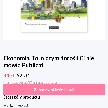
Ekonomia. To, o czym dorośli Ci nie
mówią Publicat
44
zł
52
zł
*
* najniższa cena z 30 dni przed obniżką
Zobacz w sklepie Natuli
Szczegóły produktu
Marka
:
Publicat