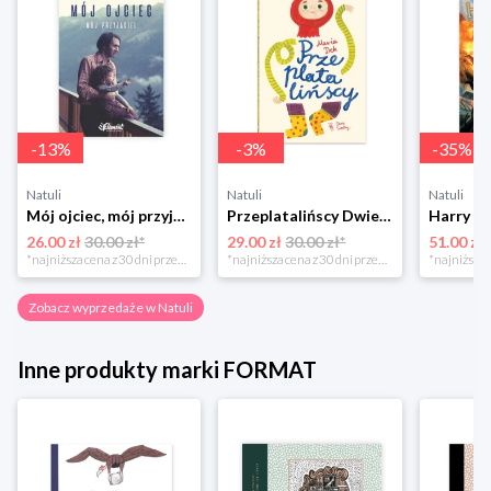
-
13
%
-
3
%
-
35
%
Natuli
Natuli
Natuli
Mój ojciec, mój przyjaciel Element
Przeplatalińscy Dwie siostry
26.00 zł
30.00 zł*
29.00 zł
30.00 zł*
51.00 zł
*najniższa cena z 30 dni przed obniżką
*najniższa cena z 30 dni przed obniżką
Zobacz wyprzedaże w Natuli
Inne produkty marki FORMAT