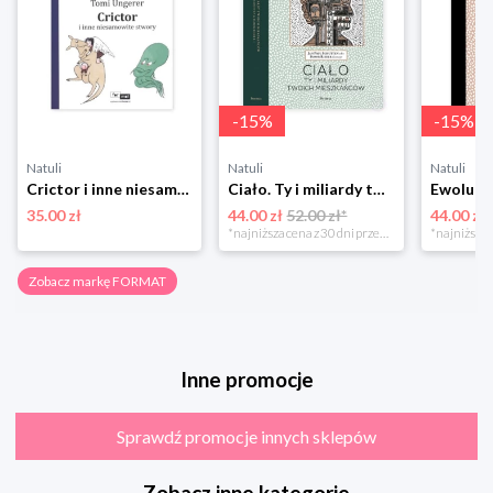
-
15
%
-
15
%
Natuli
Natuli
Natuli
Crictor i inne niesamowite stwory Format
Ciało. Ty i miliardy twoich mieszkańców Format
35.00 zł
44.00 zł
52.00 zł*
44.00 zł
*najniższa cena z 30 dni przed obniżką
Zobacz markę FORMAT
Inne promocje
Sprawdź promocje innych sklepów
Zobacz inne kategorie