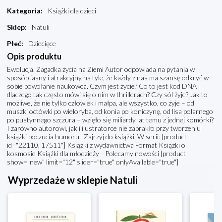
Kategoria
:
Książki dla dzieci
Sklep
:
Natuli
Płeć
:
Dziecięce
Opis produktu
Ewolucja. Zagadka życia na Ziemi Autor odpowiada na pytania w
sposób jasny i atrakcyjny na tyle, że każdy z nas ma szansę odkryć w
sobie powołanie naukowca. Czym jest życie? Co to jest kod DNA i
dlaczego tak często mówi się o nim w thrillerach? Czy sól żyje? Jak to
możliwe, że nie tylko człowiek i małpa, ale wszystko, co żyje – od
muszki octówki po wieloryba, od konia po koniczynę, od lisa polarnego
po pustynnego szczura – wzięło się miliardy lat temu z jednej komórki?
I zarówno autorowi, jak i ilustratorce nie zabrakło przy tworzeniu
książki poczucia humoru. Zajrzyj do książki: W serii: [product
id="22110, 17511"] Książki z wydawnictwa Format Książki o
kosmosie Książki dla młodzieży Polecamy nowości [product
show="new" limit="12" slider="true" onlyAvailable="true"]
Wyprzedaże w sklepie Natuli