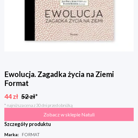
Ewolucja. Zagadka życia na Ziemi
Format
44
zł
52
zł
*
* najniższa cena z 30 dni przed obniżką
Zobacz w sklepie Natuli
Szczegóły produktu
Marka
:
FORMAT