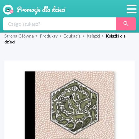
Promocje
Strona Główna
>
Produkty
>
Edukacja
>
Książki
>
Książki dla
Produkty
dzieci
Sklepy
Blog
Wyprawka