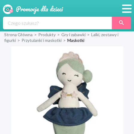
Promocje
Strona Główna
>
Produkty
>
Gry i zabawki
>
Lalki, zestawy i
Produkty
figurki
>
Przytulanki i maskotki
>
Maskotki
Sklepy
Blog
Wyprawka