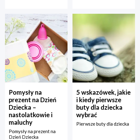
Pomysły na
5 wskazówek, jakie
prezent na Dzień
i kiedy pierwsze
Dziecka –
buty dla dziecka
nastolatkowie i
wybrać
maluchy
Pierwsze buty dla dziecka
Pomysły na prezent na
Dzień Dziecka